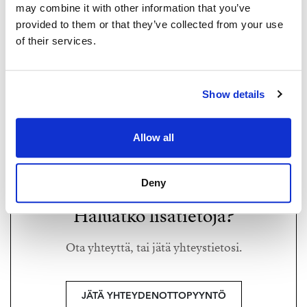
Huom! Pääosa kuvista, missä tummat seinäpinnat ja
may combine it with other information that you’ve
keittiö, on vastaavan kokoisesta aiemmin myydystä
provided to them or that they’ve collected from your use
asunnosta esimerkkinä vaihtoehdosta. Tummat
of their services.
maalatut seinät omistajan valitsemat. Seinäpinnat
RONA POMOELL
myytävissä asunnoissa pääosin valkoiset.
Show details
rona@strand.fi
Tiedustelut ja myynti:
+358 40 515 4747
Rona Pomoell
Allow all
Strand Properties Brand Partner,
Kiinteistönvälittäjä LKV, LVV
rona@strand.fi
Rona Pomoell LKV | 2913189-9
040 515 4747
Deny
Arne Hyvärinen
Haluatko lisätietoja?
arne@strand.fi
040 354 4884
Ota yhteyttä, tai jätä yhteystietosi.
JÄTÄ YHTEYDENOTTOPYYNTÖ