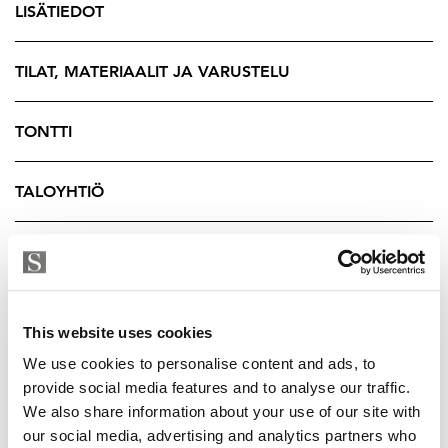
LISÄTIEDOT
säilytetyissä porrasauloissa. Tyylikkäät materiaalit on
valittu kestämään aikaa. Asukkaiden käytössä ovat
lisäksi poikkeuksellisen korkeatasoiset yhteiset tilat,
TILAT, MATERIAALIT JA VARUSTELU
kuten spa-osasto poreammeineen, erikoissuihkuineen
ja saunoineen, kuntosali, kokoontumistila sekä
TONTTI
viihtyisä sisäpiha. Suurennetut ikkunat, kaukolämpö ja
viilentävä kaukokylmä takaavat miellyttävän asumisen
TALOYHTIÖ
kaikkina vuodenaikoina – meri on läsnä valona ja
näkymänä.
YRITYKSEN TIEDOT
Hietalahden kehittyvä ranta-alue vahvistaa alueen
merellistä luonnetta entisestään. Kevyen liikenteen
rantareitit, uudet palvelut, liiketilat ja työpaikat tekevät
This website uses cookies
sijainnista poikkeuksellisen houkuttelevan
We use cookies to personalise content and ads, to
unohtamatta esim. klassikoiksi muodostuneita
provide social media features and to analyse our traffic.
Hietalahden kauppahallia ja toria
We also share information about your use of our site with
our social media, advertising and analytics partners who