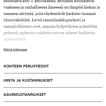
suuntaava koti 3. kerroksessa. Avoimen huoneiston
vaaleassa ja rauhallisessa ilmeessä on lämpöä hiekan ja
tammen sävyistä, joita täydentävät harkitut tummat
yksityiskohdat. Leveä tammilankkuparketti ja
tammiviilutetut ovet, samoin kylpytilojen ja keittiön
pehmeä, epäsuora valaistus tuovat arkeen harkittua
mukavuutta.
Avokeittiö, olohuone ja ruokailutila muodostavat
Näytä kokonaan
avaran ja yhtenäisen oleskelualueen, avokeittiöstä
ranskalainen parveke etelään.
KOHTEEN PERUSTIEDOT
Bulevardin päässä, Hietalahdenrannassa sijaitseva
vuonna 2025 valmistunut Status Artis huokuu 1950-
HINTA JA KUSTANNUKSET
luvun arvokasta tunnelmaa, mutta modernissa loft-
hengessä. Rakennuksen historia Yhtyneiden
ASUINKUSTANNUKSET
Kuvalehtien toimitalona näkyy harkituissa
yksityiskohdissa, esiin jätetyissä rakenteissa ja kauniisti