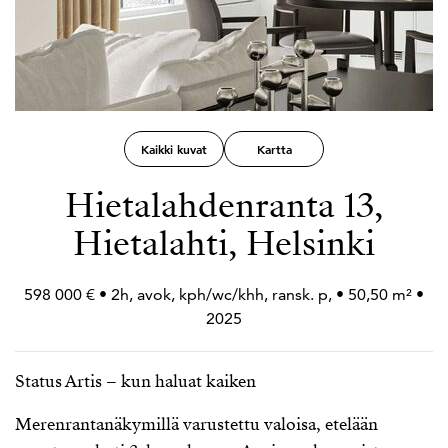
Kaikki kuvat
Kartta
Hietalahdenranta 13,
Hietalahti, Helsinki
598 000 € • 2h, avok, kph/wc/khh, ransk. p, • 50,50 m² •
2025
Status Artis – kun haluat kaiken
Merenrantanäkymillä varustettu valoisa, etelään