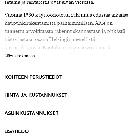
satama ja rantareitit ovat aivan vieressä.
Vuonna 1930 käyttöönotettu rakennus edustaa aikansa
kaupunkirakentamista parhaimmillaan. Alue on
tunnettu arvokkaasta rakennuskannastaan ja pitkästä
historiastaan osana Helsingin merellistä
kaupunkikuvaa. Kantakaupungin arvokkuus ja
sataman läheisyys tekevät miljööstä poikkeuksellisen.
Näytä kokonaan
Tilavan kaksion vaalea ilme sitoo kodin huoneet
yhtenäiseksi kokonaisuudeksi ja antaa erinomaiset
KOHTEEN PERUSTIEDOT
lähtökohdat oman tyylin toteuttamiseen. Erilliseen
keittiöön mahtuu ruokapöytä ikkunan ääreen.
HINTA JA KUSTANNUKSET
Pariovista kuljet olohuoneeseen ja sen vieressä tilava
makuuhuone kaapistoineen tarjoaa runsaasti
ASUINKUSTANNUKSET
säilytystilaa. Kylpyhuoneessa on tila pesukoneelle,
mikä tuo käytännöllisyyttä asumiseen. Kuudennesta
LISÄTIEDOT
kerroksesta avautuvat suojaisat näkymät sekä kadun