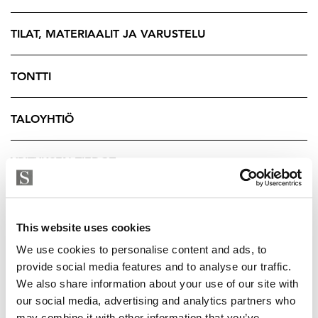
että sisäpihan suuntaan, mikä lisää rauhallisuuden
tunnetta keskellä kaupunkia.
TILAT, MATERIAALIT JA VARUSTELU
Taloyhtiössä on lisäksi harvinaisen edullinen
TONTTI
hoitovastike, vain 2,90 €/m². Yhtiö omistaa ja vuokraa
liiketiloja, mikä tukee talouden tasapainoa ja pitää
TALOYHTIÖ
asumiskustannukset maltillisina.
Sijainti on yksi Helsingin halutuimmista: merenranta,
YRITYKSEN TIEDOT
satama, keskustan palvelut ja ravintolat ovat kaikki
kävelyetäisyydellä. Alueella yhdistyvät rauhallinen
asuminen ja kaupungin syke – juuri sopivassa
This website uses cookies
tasapainossa.
We use cookies to personalise content and ads, to
Makasiinirannan ja Olympiarannan alueella on
provide social media features and to analyse our traffic.
suunnitteilla merkittävä kaupunkikehityshanke ja
We also share information about your use of our site with
suunnitelmien mukaan ranta-alueelle toteutetaan lisää
our social media, advertising and analytics partners who
may combine it with other information that you’ve