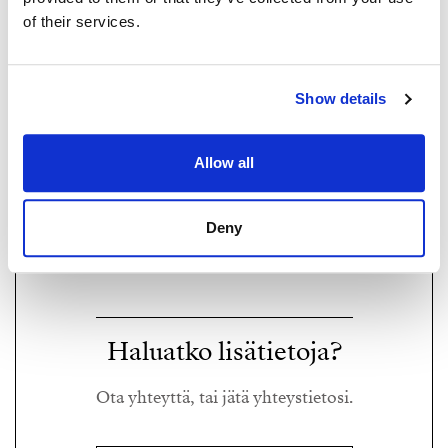
of their services.
Show details
ERIKA SJÖ
Allow all
erika@strand.fi
+358 50 5423 414
Deny
Strand Properties,
Kiinteistönvälittäjä LKV, LVV
Haluatko lisätietoja?
Ota yhteyttä, tai jätä yhteystietosi.