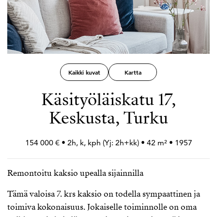
Kaikki kuvat
Kartta
Käsityöläiskatu 17,
Keskusta, Turku
154 000 € • 2h, k, kph (Yj: 2h+
kk) • 42 m² • 1957
Remontoitu kaksio upealla sijainnilla
Tämä valoisa 7. krs kaksio on todella sympaattinen ja
toimiva kokonaisuus. Jokaiselle toiminnolle on oma