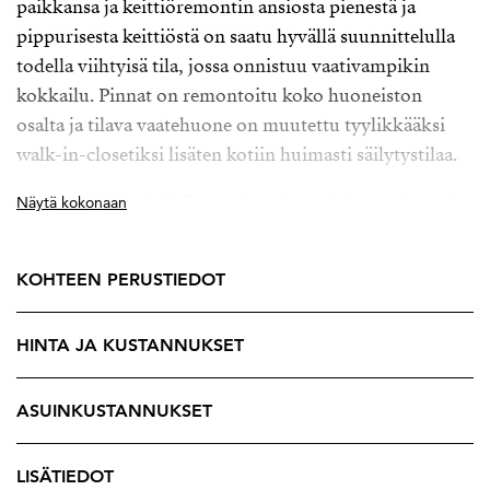
paikkansa ja keittiöremontin ansiosta pienestä ja
pippurisesta keittiöstä on saatu hyvällä suunnittelulla
todella viihtyisä tila, jossa onnistuu vaativampikin
kokkailu. Pinnat on remontoitu koko huoneiston
osalta ja tilava vaatehuone on muutettu tyylikkääksi
walk-in-closetiksi lisäten kotiin huimasti säilytystilaa.
Asunto-Osakeyhtiö Rautatienpuisto sijaitsee nimensä
Näytä kokonaan
mukaisesti aivan Rautatienpuiston laidalla, upealla
sijainnilla aivan keskustan läheisyydessä, puiston
KOHTEEN PERUSTIEDOT
tuoman vehreyden suojissa. Täältä on lyhyt matka niin
rautatieasemalle, linja-autoasemalle kuin keskustan
HINTA JA KUSTANNUKSET
palveluiden ääreen. Sijainti on sopivasti syrjässä aivan
keskustan kovimmasta hälinästä, mutta kävelymatkan
päässä kaikesta.
ASUINKUSTANNUKSET
Rakennukset ovat valmistuneet 1957, jolloin tontit
LISÄTIEDOT
olivat suuria ja asukkaiden asumismukavuuteen