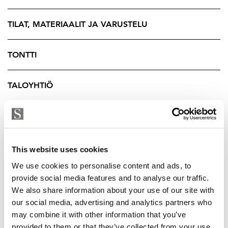
panostettiin. Yhtiöllä onkin käytössään puistomainen
sisäpiha, joka vuonna 2022 uudistettiin kokonaan,
TILAT, MATERIAALIT JA VARUSTELU
asukkaille luotiin viihtyisä keidas kaupungin keskelle.
Yhtiössä on isoimmat remontit tehty mm:
TONTTI
putkiremontti, viemäreiden pinnoitus, sähköt ja
kylpyhuoneet on uusittu. Lisäksi julkisivu, sekä ovet ja
TALOYHTIÖ
ikkunat on saneerattu.
Tämä koti on todella keskusta-asumista
ESITTELY
parhaimmillaan. Tule tutustumaan ja ihastu!
YRITYKSEN TIEDOT
This website uses cookies
Esittelyt ja lisätiedot:
Erika Sjö
We use cookies to personalise content and ads, to
Kiinteistönvälittäjä LKV
provide social media features and to analyse our traffic.
We also share information about your use of our site with
Strand Properties Oy
our social media, advertising and analytics partners who
050 542 3414 – erika@strand.fi
may combine it with other information that you’ve
provided to them or that they’ve collected from your use