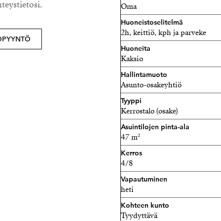
hteystietosi.
Oma
nina@strand.fi
Huoneistoselitelmä
2h, keittiö, kph ja parveke
OPYYNTÖ
Huoneita
Kaksio
Hallintamuoto
Asunto-osakeyhtiö
Tyyppi
Kerrostalo (osake)
Asuintilojen pinta-ala
47 m²
Kerros
4/8
Vapautuminen
heti
Kohteen kunto
Tyydyttävä