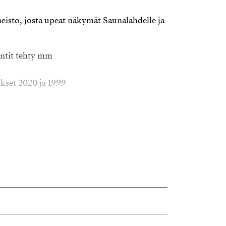
eisto, josta upeat näkymät Saunalahdelle ja
ntit tehty mm
ukset 2020 ja 1999
ellä palveluja ja hyvät liikenneyhteydet