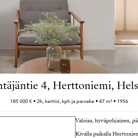
htäjäntie 4, Herttoniemi, Hels
185 000 € • 2h, keittiö, kph ja parveke • 47 m² • 1956
Valoisa, hyväpohjainen, pä
Kivalla paikalla Herttonie