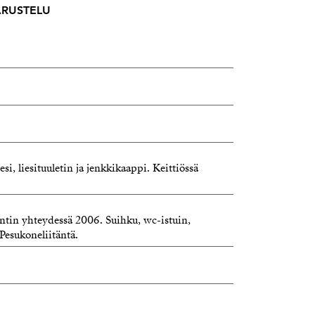
VARUSTELU
si, liesituuletin ja jenkkikaappi. Keittiössä
tin yhteydessä 2006. Suihku, wc-istuin,
 Pesukoneliitäntä.