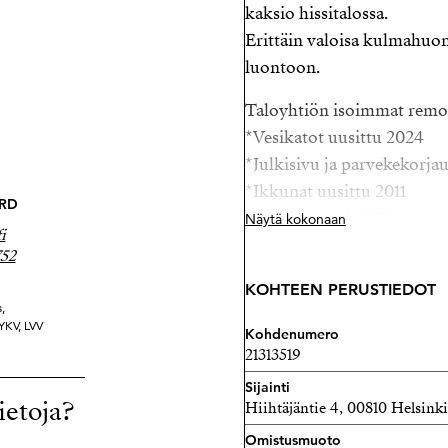
kaksio hissitalossa.
Erittäin valoisa kulmahuon
luontoon.
Taloyhtiön isoimmat remo
*Vesikatot uusittu 2024
*Julkisivu ja parvekekorja
*Ikkunat uusittu 2011
RD
*Putkiremotti 2006
Näytä kokonaan
i
Sijainti mitä mainioin, läh
752
kivenheiton päässä.
KOHTEEN PERUSTIEDOT
,
Asunto on heti vapaa!
 YKV, LVV
Kohdenumero
21313519
Tiedustelut
Nina Norrgård
Sijainti
ietoja?
Hiihtäjäntie 4, 00810 Helsinki
Kiinteistönvälittäjä, LKV
040 3523752
Omistusmuoto