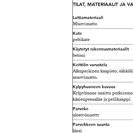
TILAT, MATERIAALIT JA 
Lattiamateriaali
Muovimatto
Kate
peltikate
Käytetyt rakennusmateriaalit
betoni
Keittiön varustelu
Alkuperäinen kaapisto, sähkölie
muovimatto.
Kylpyhuoneen kuvaus
Kylpyhuone uusittu putkiremon
käsienpesuallas ja peilikaappi.
Parveke
ulostyönnetty
Parvekkeen suunta
länsi