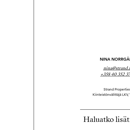
NINA NORRGÅ
nina@strand.f
+358 40 352 3
Strand Properties
Kiinteistönvälittäjä LKV,
Haluatko lisät