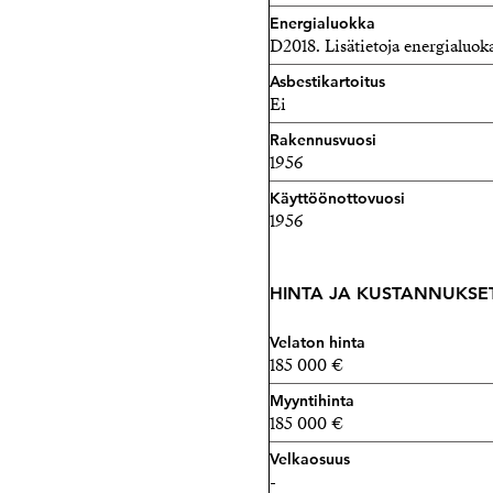
Energialuokka
D2018. Lisätietoja energialuok
Asbestikartoitus
Ei
Rakennusvuosi
1956
Käyttöönottovuosi
1956
HINTA JA KUSTANNUKSE
Velaton hinta
185 000 €
Myyntihinta
185 000 €
Velkaosuus
-