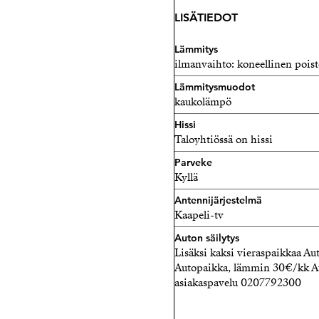
LISÄTIEDOT
Lämmitys
ilmanvaihto: koneellinen pois
Lämmitysmuodot
kaukolämpö
Hissi
Taloyhtiössä on hissi
Parveke
Kyllä
Antennijärjestelmä
Kaapeli-tv
Auton säilytys
Lisäksi kaksi vieraspaikkaa Au
Autopaikka, lämmin 30€/kk Au
asiakaspavelu 0207792300