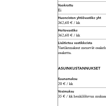
Vuokrattu
Ei
Huoneiston yhtiövastike yht
362,60 € / kk
Hoitovastike
362,60 € / kk
Lisätietoa vastikkeista
Vastikemaksut menevät osakel
osaketta.
ASUINKUSTANNUKSET
Saunamaksu
20 € / kk
Vesimaksu
35 € / kk henkilöluvun mukaa