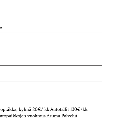
to
topaikka, kylmä 20€/ kk Autotallit 130€/kk
topaikkojen vuokraus Asuma Palvelut