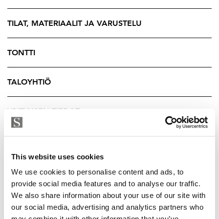
vuonna 2018 remontoituun kylpyhuoneeseen mahtuu
hyvin myös pyykinpesukone. Säilytystilaa tarjoavat
TILAT, MATERIAALIT JA VARUSTELU
makuuhuoneen kaapistot sekä peräti kaksi erillistä
vaatehuonetta.
TONTTI
Vuonna 1973 valmistuneessa Asunto Oy
TALOYHTIÖ
Kreetankalliossa moni perusparannus on jo takana
päin, ja oma talonmies huolehtii yhtiön arjesta. Yhtiö
tarjoaa asukkaiden käyttöön muun muassa saunan,
YRITYKSEN TIEDOT
pesutuvan ja kylmäkellarin, sekä viihtyisät piha-alueet.
Nättinummi on rauhallinen ja suosittu asuinalue noin
This website uses cookies
4 kilometrin päässä Turun keskustasta. Alueen
monipuoliset liikuntamahdollisuudet tukevat aktiivista
We use cookies to personalise content and ads, to
elämäntapaa, ja Länsikeskuksen kattavat palvelut ovat
provide social media features and to analyse our traffic.
We also share information about your use of our site with
kävelyetäisyydellä. Erinomaiset liikenneyhteydet
our social media, advertising and analytics partners who
sujuvoittavat arkea, liikuitpa sitten julkisilla tai omalla
may combine it with other information that you’ve