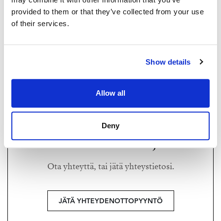
autolla.
provided to them or that they’ve collected from your use
of their services.
Lisätiedot ja myynti:
Alisa Taavila
ALISA TAAVILA
040 521 9977 | alisa@strand.fi
alisa@strand.fi
Show details
+358 40 521 9977
Harry Lockmer LKV team member,
Allow all
KiLAT
Harry Lockmer LKV | 2498435-8
Deny
Haluatko lisätietoja?
Ota yhteyttä, tai jätä yhteystietosi.
JÄTÄ YHTEYDENOTTOPYYNTÖ