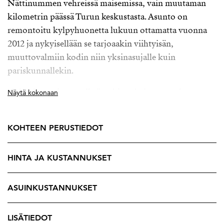
Nättinummen vehreissä maisemissa, vain muutaman
kilometrin päässä Turun keskustasta. Asunto on
remontoitu kylpyhuonetta lukuun ottamatta vuonna
2012 ja nykyisellään se tarjoaakin viihtyisän,
muuttovalmiin kodin niin yksinasujalle kuin
pariskunnallekin.
Kulmahuoneiston selkeä pohjaratkaisu tuo arkeen
Näytä kokonaan
sujuvuutta, ja kahteen ilmansuuntaan avautuvat
ikkunat päästävät runsaasti luonnonvaloa sisään läpi
KOHTEEN PERUSTIEDOT
päivän. Vaaleassa keittiössä on runsaasti säilytystilaa ja
ikkunan alla on hyvin tilaa ruokapöydälle. Olohuoneen
HINTA JA KUSTANNUKSET
puolella on tilaa myös suuremmalle ruokapöydälle,
jonka ääreen kokoonnutaan yhteisille aterioille.
Lasitetulla parvekkeella nautit aamukahvit aina
ASUINKUSTANNUKSET
varhaisesta keväästä myöhäiseen syksyyn.
LISÄTIEDOT
Toimivan tilasuunnittelun ansiosta kompaktiin,