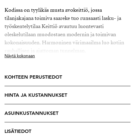
Kodissa on tyylikäs musta avokeittiö, jossa
tilanjakajana toimiva saareke tuo runsaasti lasku- ja
työskentelytilaa Keittiö avautuu luontevasti
oleskelutilaan muodostaen modernin ja toimivan
kokonaisuuden. Harmoninen värimaailma luo kotiin
rauhallisen ja ajattoman tunnelman.
Näytä kokonaan
Makuuhuoneen yhteyteen on erotettu oma rauhallinen
paikka etätyöskentelylle.
KOHTEEN PERUSTIEDOT
Tämä koti yhdistää näyttävät näkymät, modernin
tyylin ja toimivan pohjaratkaisun.
HINTA JA KUSTANNUKSET
Tervetuloa ihastumaan.
ASUINKUSTANNUKSET
LISÄTIEDOT