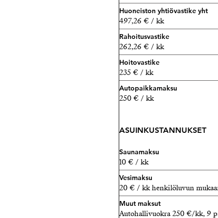
Huoneiston yhtiövastike yht
497,26 € / kk
Rahoitusvastike
262,26 € / kk
Hoitovastike
235 € / kk
Autopaikkamaksu
250 € / kk
ASUINKUSTANNUKSET
Saunamaksu
10 € / kk
Vesimaksu
20 € / kk henkilöluvun mukaa
Muut maksut
Autohallivuokra 250 €/kk, 9 p