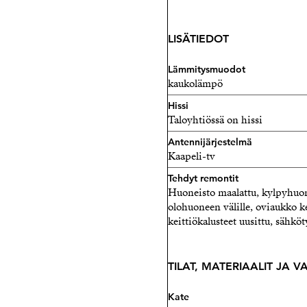
LISÄTIEDOT
Lämmitysmuodot
kaukolämpö
Hissi
Taloyhtiössä on hissi
Antennijärjestelmä
Kaapeli-tv
Tehdyt remontit
Huoneisto maalattu, kylpyhuone
olohuoneen välille, oviaukko k
keittiökalusteet uusittu, sähkö
TILAT, MATERIAALIT JA 
Kate