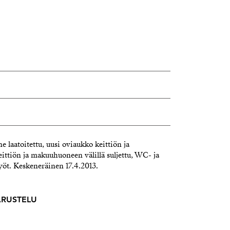
 laatoitettu, uusi oviaukko keittiön ja
eittiön ja makuuhuoneen välillä suljettu, WC- ja
työt. Keskeneräinen 17.4.2013.
VARUSTELU