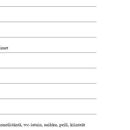
simet
eliitäntä, wc-istuin, suihku, peili, kiinteät