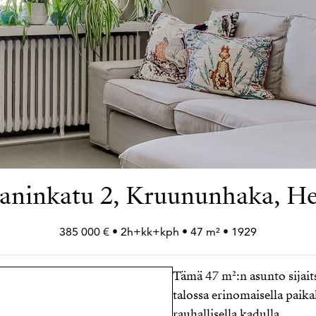
ianinkatu 2, Kruununhaka, He
385 000 € • 2h+
kk+
kph • 47 m² • 1929
Tämä 47 m²:n asunto sijait
talossa erinomaisella paik
rauhallisella kadulla.