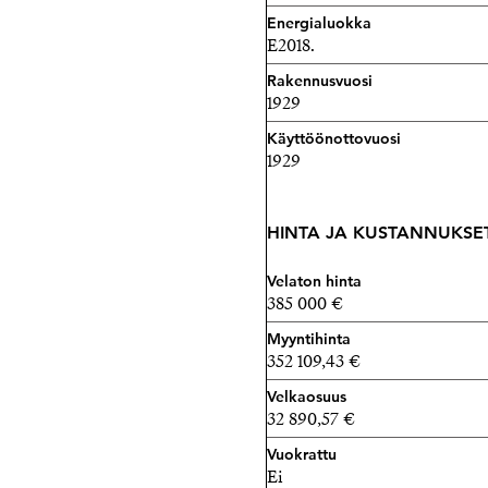
Energialuokka
E2018.
Rakennusvuosi
1929
Käyttöönottovuosi
1929
HINTA JA KUSTANNUKSE
Velaton hinta
385 000 €
Myyntihinta
352 109,43 €
Velkaosuus
32 890,57 €
Vuokrattu
Ei