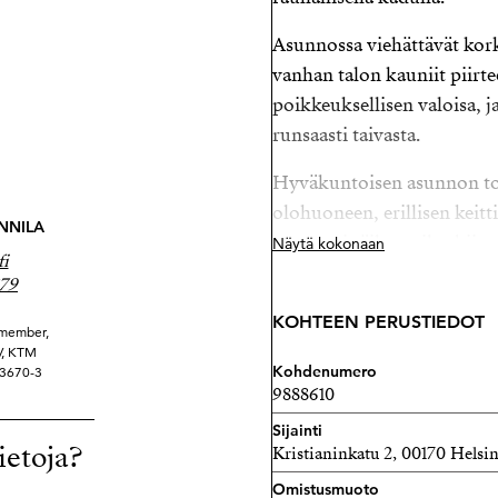
Asunnossa viehättävät kor
vanhan talon kauniit piirte
poikkeuksellisen valoisa, 
runsaasti taivasta.
Hyväkuntoisen asunnon toi
olohuoneen, erillisen kei
NNILA
runsaasti säilytystilaa kii
Näytä kokonaan
fi
pyykinpesukone sekä tiski
379
Hyvin hoidettu ja aktiivin
KOHTEEN PERUSTIEDOT
 member,
huolta, ja putkiremontti o
KV, KTM
Kohdenumero
83670-3
sekä alueeseen nähden malti
9888610
asumismukavuutta entisest
Sijainti
ietoja?
Kristianinkatu 2, 00170 Helsi
Kruununhaan palvelut, kahv
liikenneyhteydet löytyvät ai
Omistusmuoto