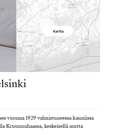
Kartta
lsinki
see vuonna 1929 valmistuneessa kauniissa
alla Kruununhaassa, keskeisellä mutta