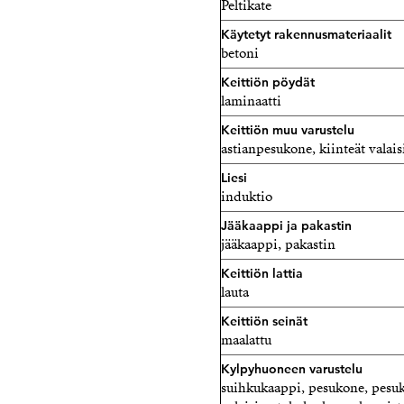
Peltikate
Käytetyt rakennusmateriaalit
betoni
Keittiön pöydät
laminaatti
Keittiön muu varustelu
astianpesukone, kiinteät valai
Liesi
induktio
Jääkaappi ja pakastin
jääkaappi, pakastin
Keittiön lattia
lauta
Keittiön seinät
maalattu
Kylpyhuoneen varustelu
suihkukaappi, pesukone, pesukon