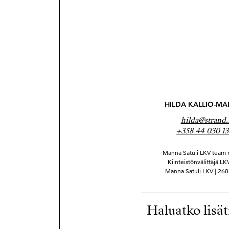
HILDA KALLIO-MA
hilda@strand.
+358 44 030 1
Manna Satuli LKV team
Kiinteistönvälittäjä L
Manna Satuli LKV | 26
Haluatko lisät