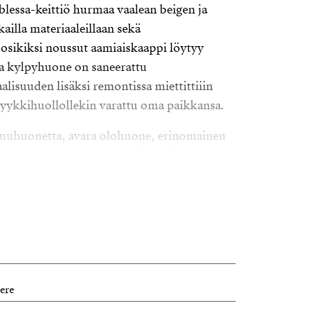
blessa-keittiö hurmaa vaalean beigen ja
ailla materiaaleillaan sekä
uosikiksi noussut aamiaiskaappi löytyy
va kylpyhuone on saneerattu
lisuuden lisäksi remontissa miettittiiin
pyykkihuollollekin varattu oma paikkansa.
uuhuonetta, avara olohuone, erinomainen
itettu parveke tarjoavat viihtyisät puitteet
nallekin. Uusitut lattiat, raikkaasti
ämmin värimaailma tekevät kokonaisuudesta
.
jainti Tampereen Jankan/Ristinarkun
roksessa.
ere