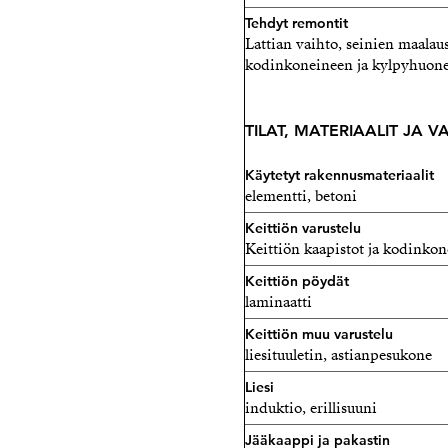
Tehdyt remontit
Lattian vaihto, seinien maala
kodinkoneineen ja kylpyhuone
TILAT, MATERIAALIT JA 
Käytetyt rakennusmateriaalit
elementti, betoni
Keittiön varustelu
Keittiön kaapistot ja kodinkon
Keittiön pöydät
laminaatti
Keittiön muu varustelu
liesituuletin, astianpesukone
Liesi
induktio, erillisuuni
Jääkaappi ja pakastin