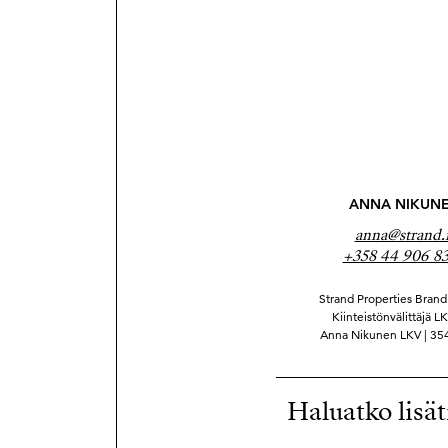
ANNA NIKUN
anna@strand.f
+358 44 906 8
Strand Properties Brand 
Kiinteistönvälittäjä LK
Anna Nikunen LKV | 35
Haluatko lisät