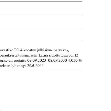
astike PO 4 koostuu julkisivu- parveke-,
rjauksesta/uusinnasta. Laina sidottu Euribor 12
ekorko on suojattu 08.09.2023–08.09.2030 4,030 %
iimeinen lyhennys 29.6.2035