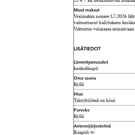
25 € / kk henkilöluvun mukaa
Muut maksut
Vesimaksu nousee 1.7.2026 läh
valtuuttanut haliituksen kerääm
Valtuutus voimassa seuraavaan
LISÄTIEDOT
Lämmitysmuodot
kaukolämpö
Oma sauna
Kyllä
Hissi
Taloyhtiössä on hissi
Parveke
Kyllä
Antennijärjestelmä
Kaapeli-tv