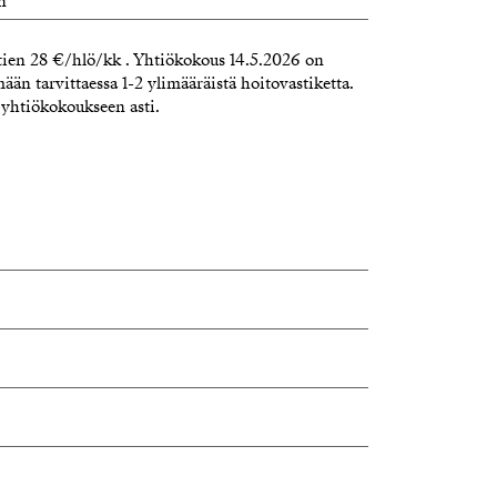
n
tien 28 €/hlö/kk . Yhtiökokous 14.5.2026 on
ään tarvittaessa 1-2 ylimääräistä hoitovastiketta.
 yhtiökokoukseen asti.