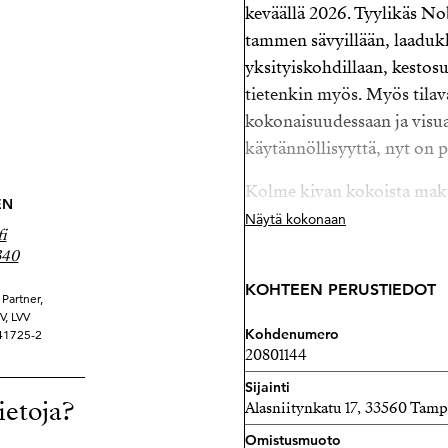
keväällä 2026. Tyylikäs No
tammen sävyillään, laadukk
yksityiskohdillaan, kestos
tietenkin myös. Myös tila
kokonaisuudessaan ja visuaa
käytännöllisyyttä, nyt on 
Kolme kivan kokoista mak
EN
pohjaratkaisu sekä suuri las
Näytä kokonaan
i
niin perheelle kuin pariskun
340
maalatut seinäpinnat ja l
KOHTEEN PERUSTIEDOT
poikkeuksellisen kutsuvan
Partner,
V, LVV
Kohdenumero
41725-2
Rauhallinen ja suosittu si
20801144
alueella, hissitalon 2/5 ker
Sijainti
ietoja?
Alasniitynkatu 17, 33560 Tamp
Tervetuloa!
Omistusmuoto