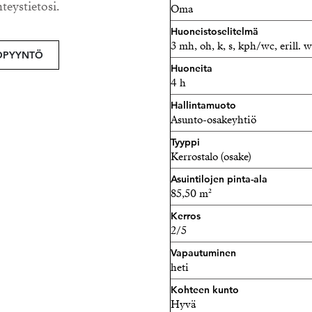
Lisätiedot ja yhteydenotot
hteystietosi.
Oma
Huoneistoselitelmä
Anna Nikunen LKV
3 mh, oh, k, s, kph/wc, erill. wc
Strand Partner
OPYYNTÖ
Huoneita
0449068340
4 h
anna@strand.fi
Hallintamuoto
Asunto-osakeyhtiö
Tyyppi
Kerrostalo (osake)
Asuintilojen pinta-ala
85,50 m²
Kerros
2/5
Vapautuminen
heti
Kohteen kunto
Hyvä