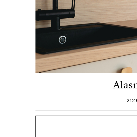
Alasn
212 0