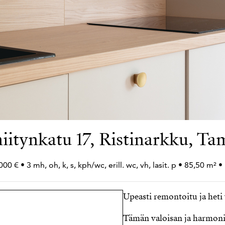
iitynkatu 17, Ristinarkku, T
00 € • 3 mh, oh, k, s, kph/wc, erill. wc, vh, lasit. p • 85,50 m² 
Upeasti remontoitu ja het
Tämän valoisan ja harmoni