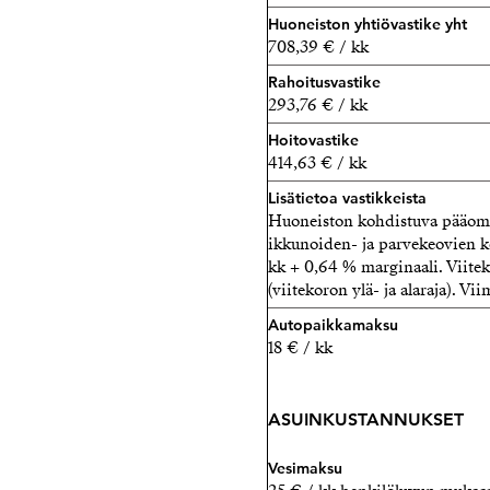
Huoneiston yhtiövastike yht
708,39 € / kk
Rahoitusvastike
293,76 € / kk
Hoitovastike
414,63 € / kk
Lisätietoa vastikkeista
Huoneiston kohdistuva pääomav
ikkunoiden- ja parvekeovien ko
kk + 0,64 % marginaali. Viit
(viitekoron ylä- ja alaraja). V
Autopaikkamaksu
18 € / kk
ASUINKUSTANNUKSET
Vesimaksu