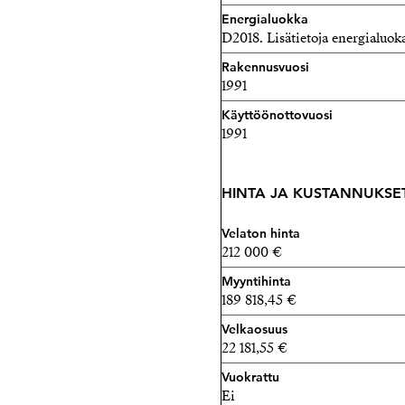
Energialuokka
D2018. Lisätietoja energialuoka
Rakennusvuosi
1991
Käyttöönottovuosi
1991
HINTA JA KUSTANNUKSE
Velaton hinta
212 000 €
Myyntihinta
189 818,45 €
Velkaosuus
22 181,55 €
Vuokrattu
Ei