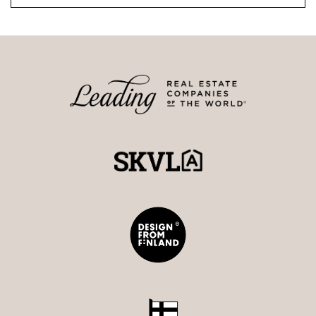
Kiinteistönvälittäjä, LKV
0403523752
nina@strand.fi