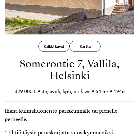
Kaikki kuvat
Kartta
Somerontie 7, Vallila,
Helsinki
329 000 € • 3h, avok, kph, erill. wc • 54 m² • 1946
Ihana kulmahuoneisto pariskunnalle tai pienelle
perheelle.
* Yhtiö täysin peruskorjattu vuosikymmeniksi