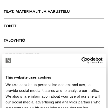
erillinen wc päämakuuhuoneen yhteydessä on iso
plussa.
TILAT, MATERIAALIT JA VARUSTELU
Asunto Oy Somerontie 7 on hyvin hoidettu taloyhtiö
TONTTI
omalla tontilla. Yhtiössä on tehty mittavia
peruskorjauksia vuonna 2023-24. Peruskorjauksessa on
TALOYHTIÖ
otettu myös huomioon tavoitteet kohti hiilineutraalia
Suomea, joten koko talon lämmitysjärjestelmä uusittiin
energiatehokkaaksi vesi-ilmalämpöpumppu-
YRITYKSEN TIEDOT
järjestelmäksi. Yhtiössä tehtyjen korjausten
kustannukset sisältyvät
kauppahintaan. Huoneisto myydään velattomana.
This website uses cookies
Tämä koti kätkee sisäänsä upean mahdollisuuden!
We use cookies to personalise content and ads, to
Asunnon kauppahintaan sisältyy/voidaan sisällyttää
provide social media features and to analyse our traffic.
We also share information about your use of our site with
suoraan yläpuolella sijaitseva, noin 60 m² ullakkotila
our social media, advertising and analytics partners who
erillisillä osakkeilla. Kyseessä on tavanomainen kylmä
may combine it with other information that you’ve