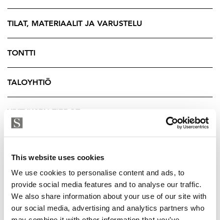
vanhan ajan arkkitehtuuria.
Huoneiston leveät lankkulautalattiat ja vanhat, puiset
TILAT, MATERIAALIT JA VARUSTELU
peiliovet ja syvät ikkunapenkit tekevät tästä asunnosta
todella viehättävän. Vanhan talon henki on edelleen
TONTTI
läsnä. Jo porrashuoneeseen astuessa tulee hyvä fiilis.
TALOYHTIÖ
Asunto Oy Huvilakatu 25 sijaitsee alueella, jossa
historia kohtaa nykyaikaisen elämäntavan. Taloyhtiöstä
on pidetty hyvää huolta ja pidetään edelleen, jotta
YRITYKSEN TIEDOT
yhtiön arvo säilyy vielä seuraavillekin sukupolville.
Yhtiössä valmistuu ikkunoiden peruskorjaus kesällä
2026. Tämän asunnon osalta ikkunat on jo korjattu,
This website uses cookies
joten siitä ei aiheudu asumiselle mitään haittaa.
We use cookies to personalise content and ads, to
Kustannusarvio (sis. 12 % mahdollisen
provide social media features and to analyse our traffic.
lisätyökustannuksen) on tälle asunnolle arviolta 22 900
We also share information about your use of our site with
euroa. Lainaosuuksia ei ole vielä jaettu.
our social media, advertising and analytics partners who
may combine it with other information that you’ve