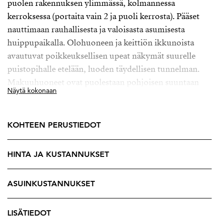
puolen rakennuksen ylimmässä, kolmannessa
kerroksessa (portaita vain 2 ja puoli kerrosta). Pääset
nauttimaan rauhallisesta ja valoisasta asumisesta
huippupaikalla. Olohuoneen ja keittiön ikkunoista
avautuvat poikkeuksellisen upeat näkymät suurelle
puistopihalle etelään, luoden täydellisen tunnelman.
Makuuhuoneet ovat puolestaan pohjoisen suuntaan
Näytä kokonaan
toiselle pihalle.
Autojen tai raitiovaunun äänet eivät tähän kotiin
kantaudu. Varaudu kuitenkin kuuntelemaan lintujen
KOHTEEN PERUSTIEDOT
laulua keväisin ja kesäisin.
HINTA JA KUSTANNUKSET
Keittiö on päivitetty vuonna 2020 nykyaikaisilla
mukavuuksilla. Samalla kaikki kodinkoneet uusittiin.
Ylellisen lisän keittiöön tuo käytännöllinen saareke ja
ASUINKUSTANNUKSET
tilaa on myös jopa 8-10 hengen ruokailuryhmälle.
Olohuoneessa on valkoinen kakluuni, joka myötäilee
LISÄTIEDOT