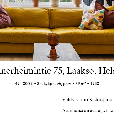
erheimintie 75, Laakso, Hel
494 000 € • 3h, k, kph, vh, parv • 79 m² • 1950
Viihtyisä koti Keskuspuisto
Asunnossa on avara ja tila