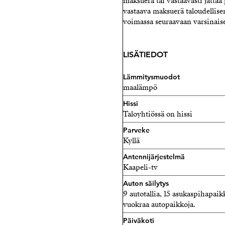
maksuerä tai vastaavasti jättä
vastaava maksuerä taloudellisen 
voimassa seuraavaan varsinais
LISÄTIEDOT
Lämmitysmuodot
maalämpö
Hissi
Taloyhtiössä on hissi
Parveke
Kyllä
Antennijärjestelmä
Kaapeli-tv
Auton säilytys
9 autotallia, 15 asukaspihapaik
vuokraa autopaikkoja.
Päiväkoti