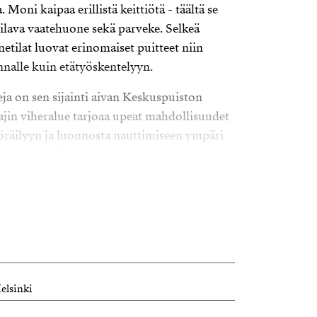
 Moni kaipaa erillistä keittiötä - täältä se
tilava vaatehuone sekä parveke. Selkeä
netilat luovat erinomaiset puitteet niin
nnalle kuin etätyöskentelyyn.
a on sen sijainti aivan Keskuspuiston
aajin viheralue tarjoaa upeat mahdollisuudet
öräilyyn ja luonnosta nauttimiseen ympäri
it, joista pääsee muutamassa minuutissa
äärelle että keskelle vehreää luontoa.
4,20 €/m². Maalämpö- ja
ulkisivun uusinta, tiilikaton uusinta 2015.
it ja käyttöputket uusittu, kylpyhuoneet
elsinki
sä asuinalue, jossa yhdistyvät rauhallinen
lvelut ja erinomaiset liikenneyhteydet.