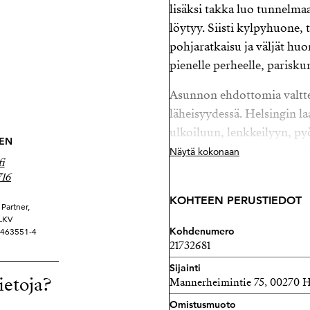
lisäksi takka luo tunnelmaa.
löytyy. Siisti kylpyhuone, 
pohjaratkaisu ja väljät huo
pienelle perheelle, parisku
Asunnon ehdottomia valttej
läheisyydessä. Helsingin l
ulkoiluun, lenkkeilyyn, py
NEN
vuoden. Harvassa ovat kod
Näytä kokonaan
i
sekä kaupungin palveluiden 
716
Maltillinen hoitovastike 
KOHTEEN PERUSTIEDOT
Partner,
aurinkopaneelihanke 2023. J
 LKV
Kohdenumero
 3463551-4
Putkiremontti (sis. viemär
21732681
saneerattu) 2004.
Sijainti
ietoja?
Mannerheimintie 75, 00270 H
Laakso on Meilahden vieres
ympäristö, monipuoliset pa
Omistusmuoto