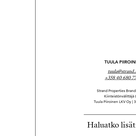
TUULA PIIROI
tuula@strand.f
+358 40 680 7
Strand Properties Brand 
Kiinteistönvälittäjä
Tuula Piiroinen LKV Oy |
Haluatko lisät