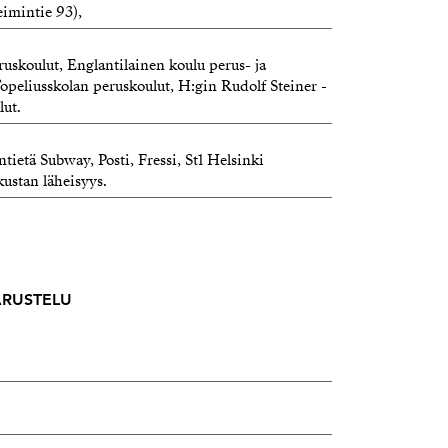
imintie 93),
uskoulut, Englantilainen koulu perus- ja
Topeliusskolan peruskoulut, H:gin Rudolf Steiner -
lut.
tietä Subway, Posti, Fressi, St1 Helsinki
kustan läheisyys.
VARUSTELU