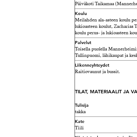
Päiväkoti Taikamaa (Mannerhe
Koulu
Meilahden ala-asteen koulu per
lukioasteen koulut, Zacharias 
koulu perus- ja lukioasteen kou
Palvelut
Toisella puolella Mannerheimin
Tullinpuomi, lähikaupat ja kes
Liikenneyhteydet
Raitiovaunut ja bussit.
TILAT, MATERIAALIT JA 
Tulisija
takka
Kate
Tiili