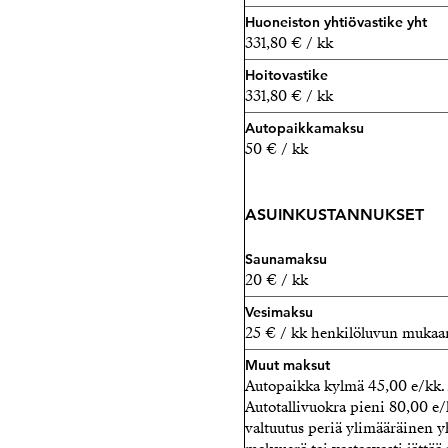
Huoneiston yhtiövastike yht
331,80 € / kk
Hoitovastike
331,80 € / kk
Autopaikkamaksu
50 € / kk
ASUINKUSTANNUKSET
Saunamaksu
20 € / kk
Vesimaksu
25 € / kk henkilöluvun mukaa
Muut maksut
Autopaikka kylmä 45,00 e/kk.
Autotallivuokra pieni 80,00 e/k
valtuutus periä ylimääräinen 