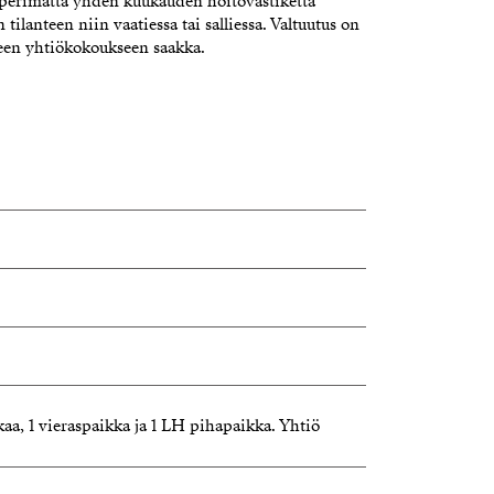
ä perimättä yhden kuukauden hoitovastiketta
tilanteen niin vaatiessa tai salliessa. Valtuutus on
een yhtiökokoukseen saakka.
kaa, 1 vieraspaikka ja 1 LH pihapaikka. Yhtiö