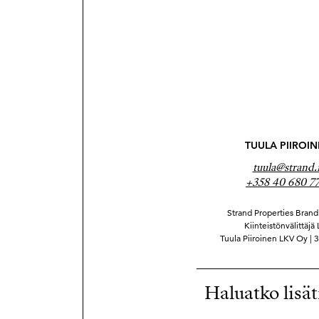
TUULA PIIROI
tuula@strand.f
+358 40 680 7
Strand Properties Brand 
Kiinteistönvälittäjä
Tuula Piiroinen LKV Oy |
Haluatko lisät