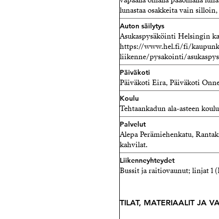
vapaalla omalla pääomalla luna
lunastaa osakkeita vain silloin,
Auton säilytys
Asukaspysäköinti Helsingin k
https://www.hel.fi/fi/kaupunk
liikenne/pysakointi/asukaspys
Päiväkoti
Päiväkoti Eira, Päiväkoti Onn
Koulu
Tehtaankadun ala-asteen koulu
Palvelut
Alepa Perämiehenkatu, Rantaka
kahvilat.
Liikenneyhteydet
Bussit ja raitiovaunut; linjat 
TILAT, MATERIAALIT JA 