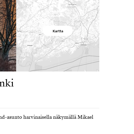
Kartta
inki
d-asunto harvinaisella näkymällä Mikael