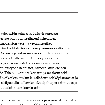
 taloyhtiön toimesta. Kylpyhuoneessa
eriste ollut puutteellinen) aiheuttaen
huoneiston vesi- ja viemäriputket
tu korkkilattia keittiön ja eteisen osalta. 2021:
. Seinien ja katon maalaukset. Olohuoneen ja
to ja tilalle asennettu kevytväliseinä.
- ja allaskaapistot sekä suihkuseinämä.
tilaustyönä kaapistot, samoin kuin eteisen
töt. Takan ulkopinta korjattu ja maalattu sekä
Sähkökeskus uusittu ja vaihdettu sähköpistorasiat ja
n sisäpuolella kulkevien sähköjohtojen toimivuus ja
t uusittiin tarvittavin osin.
lä on oikeus tarjouksesta osakepääomaa alentamatta