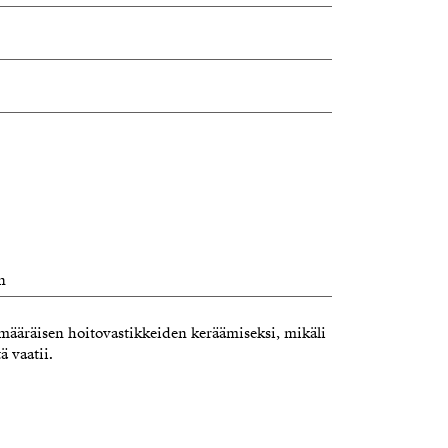
n
limääräisen hoitovastikkeiden keräämiseksi, mikäli
ä vaatii.