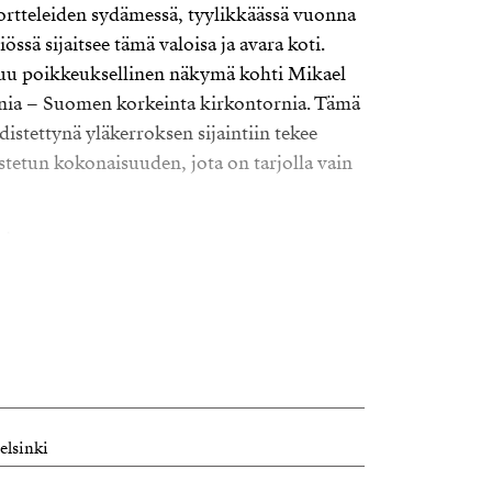
ortteleiden sydämessä, tyylikkäässä vuonna
össä sijaitsee tämä valoisa ja avara koti.
uu poikkeuksellinen näkymä kohti Mikael
nia – Suomen korkeinta kirkontornia. Tämä
istettynä yläkerroksen sijaintiin tekee
stetun kokonaisuuden, jota on tarjolla vain
ti
eista huoneista, leveistä ikkunalaudoista
tehtuurin ajattomasta estetiikasta. Ylin
ljaisuuden. Valoisa ja seesteinen tunnelma,
iran parhaimmille kodeille.
 toimiva: kaksi tilavaa makuuhuonetta,
ä tilava olohuone, josta avautuu näkymä
elsinki
 ja kirkontorniin. Olohuoneen tunnelmaa