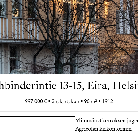
binderintie 13-15, Eira, Hels
997 000 € • 3h, k, rt, kph • 96 m² • 1912
Ylimmän 3.kerroksen jugen
Agricolan kirkontorniin