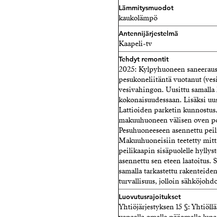
Lämmitysmuodot
kaukolämpö
Antennijärjestelmä
Kaapeli-tv
Tehdyt remontit
2025: Kylpyhuoneen saneeraus
pesukoneliitäntä vuotanut (vesi
vesivahingon. Uusittu samalla 
kokonaisuudessaan. Lisäksi uusit
Lattioiden parketin kunnostus
makuuhuoneen välisen oven pois
Pesuhuoneeseen asennettu peili
Makuuhuoneisiin teetetty mitta
peilikaapin sisäpuolelle hyllys
asennettu sen eteen laatoitus. 
samalla tarkastettu rakenteide
turvallisuus, jolloin sähköjohdo
Luovutusrajoitukset
Yhtiöjärjestyksen 15 §: Yhtiöl