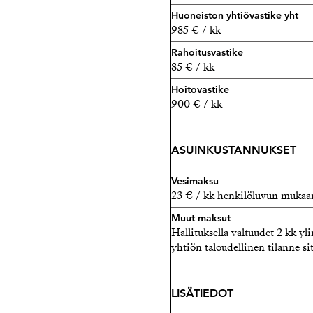
Huoneiston yhtiövastike yht
985 € / kk
Rahoitusvastike
85 € / kk
Hoitovastike
900 € / kk
ASUINKUSTANNUKSET
Vesimaksu
23 € / kk henkilöluvun mukaa
Muut maksut
Hallituksella valtuudet 2 kk y
yhtiön taloudellinen tilanne sit
LISÄTIEDOT