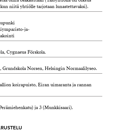
staa omia osakkeitaan (Taloyhtiöllä on oikeus
 kun niitä yhtiölle tarjotaan lunastettavaksi).
aupunki
iymparisto-ja-
akointi
ela, Cygnaeus Förskola.
, Grundskola Norsen, Helsingin Normaalilyseo.
llion koirapuisto, Eiran uimaranta ja rannan
1 (Perämiehenkatu) ja 3 (Munkkisaari).
VARUSTELU