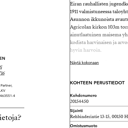
Eiran rauhallisten jugendk
1911 valmistuneessa taloyhti
Asunnon ikkunoista avaut
Agricolan kirkon 103m tor
ainutlaatuinen maisema yhd
kodista harvinaisen ja arvo
hyvin harvoin.
NEN
Tilava ja valoisa jugend-ko
Näytä kokonaan
i
Kodin tunnelma syntyy kork
716
ja talon alkuperäisen arkki
KOHTEEN PERUSTIEDOT
kerros tarjoaa rauhan ja hi
Partner,
 LKV
joka on tyypillinen juuri E
Kohdenumero
 3463551-4
20154450
Pohjaratkaisu on selkeä ja
Sijainti
erillinen ruokailutila sek
ietoja?
Rehbinderintie 13-15, 00150 H
puistomaiselle sisäpihalle
Omistusmuoto