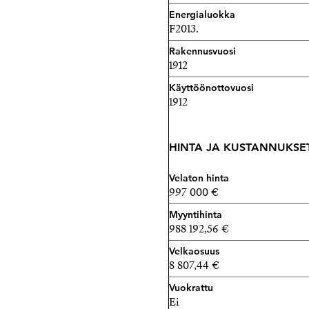
Esittelyt ja lisätiedot;
Energialuokka
Tuula Piiroinen
F2013.
Kiinteistönvälittäjä LKV
Rakennusvuosi
Strand Properties Brand P
1912
040 680 7716 - tuula@stran
Käyttöönottovuosi
Tuula Piiroinen LKV Oy | 
1912
HINTA JA KUSTANNUKSE
Velaton hinta
997 000 €
Myyntihinta
988 192,56 €
Velkaosuus
8 807,44 €
Vuokrattu
Ei