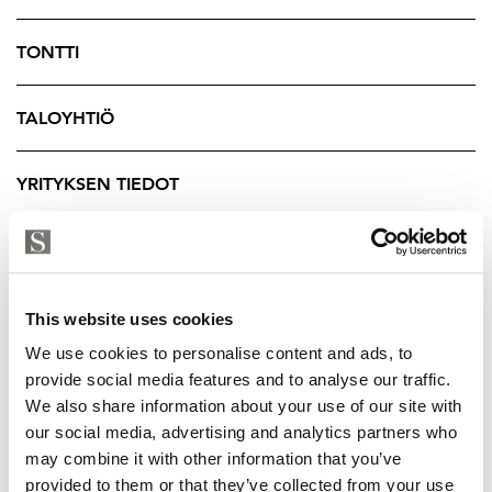
Norra Famneniin rakennetaan myös kuntoilutila sekä
viihtyisä saunaosasto. Kaikkien asukkaiden käytössä
TONTTI
oleva kuntoilutila tekee liikkumisesta helppoa ja
houkuttelevaa, eikä kuntoilua varten tarvitse hakeutua
TALOYHTIÖ
kotitaloa kauemmas. Modernit saunatilat
parvekkeineen tarjoavat rentouttavat puitteet arjen
YRITYKSEN TIEDOT
vastapainoksi. Oman autopaikan voi joko ostaa
asunnon yhteydessä tai vuokrata yhtiöltä. Kohteeseen
on suunnitteilla maalämpö.
Tarjolla on 6kpl 65,5m2 kokoista kolmiota - yksi per
This website uses cookies
kerros. Asuntojen velattomat hinnat ovat kerroksesta
We use cookies to personalise content and ads, to
riippuen 340 500 - 358 000€.
provide social media features and to analyse our traffic.
We also share information about your use of our site with
Kohteen rakennuttajana toimii Priima-Yhtiöt ja
our social media, advertising and analytics partners who
urakoitsijana SRV.
may combine it with other information that you’ve
provided to them or that they’ve collected from your use