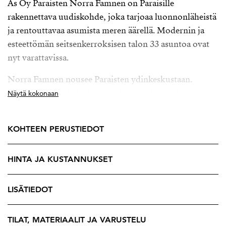
As Oy Paraisten Norra Famnen on Paraisille
rakennettava uudiskohde, joka tarjoaa luonnonläheistä
ja rentouttavaa asumista meren äärellä. Modernin ja
esteettömän seitsenkerroksisen talon 33 asuntoa ovat
nyt varattavissa.
Norra Famnen nousee Paraisten ydinkeskustaan.
Kaupungintalo ja kirjasto sijaitsevat aivan talon
Näytä kokonaan
vieressä, ja terveyspalvelut löytyvät nurkan takaa. Vain
parinsadan metrin päässä avautuu vehreä
KOHTEEN PERUSTIEDOT
Keskuspuisto, joka kutsuu ulkoilemaan ympäri
vuoden. Linja-autoasemalle kävelet muutamassa
HINTA JA KUSTANNUKSET
minuutissa, ja Turkuun ajat sujuvasti noin puolessa
tunnissa uusia siltoja pitkin. Meren läheisyys on aina
läsnä, ja venepaikatkin löytyvät kävelymatkan päästä.
LISÄTIEDOT
Lisäksi golfin harrastajia ilahduttaa parin kilometrin
päässä sijaitseva Archipelagia Golf Club.
TILAT, MATERIAALIT JA VARUSTELU