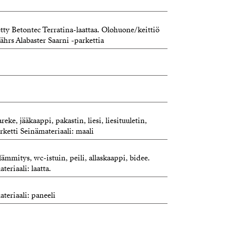
tty Betontec Terratina-laattaa. Olohuone/keittiö
hrs Alabaster Saarni -parkettia
reke, jääkaappi, pakastin, liesi, liesituuletin,
arketti Seinämateriaali: maali
lämmitys, wc-istuin, peili, allaskaappi, bidee.
teriaali: laatta.
ateriaali: paneeli