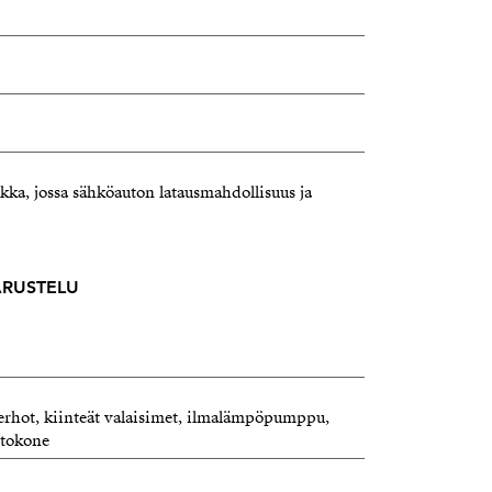
kka, jossa sähköauton latausmahdollisuus ja
VARUSTELU
verhot, kiinteät valaisimet, ilmalämpöpumppu,
htokone