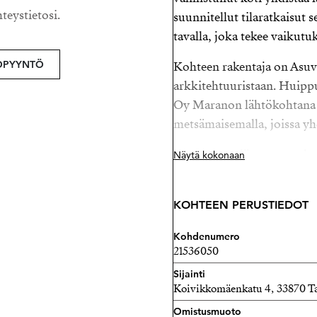
hteystietosi.
suunnitellut tilaratkaisut
tavalla, joka tekee vaikutuk
OPYYNTÖ
Kohteen rakentaja on Asuva
arkkitehtuuristaan. Huipp
Oy Maranon lähtökohtana 
metsämaisemalla, joissa y
Asunnon sydämen muodosta
Näytä kokonaan
yhdistelmä, jossa suuret la
tuovat luonnonvalon osaksi
KOHTEEN PERUSTIEDOT
korkea huonekorkeus ja har
ajattoman kokonaisuuden, 
Kohdenumero
21536050
Tyylikäs avokeittiö saarekk
Sijainti
arkeen kuin yhdessäoloon
Koivikkomäenkatu 4, 33870 T
takka, joka luo lämpöä ja vi
Omistusmuoto