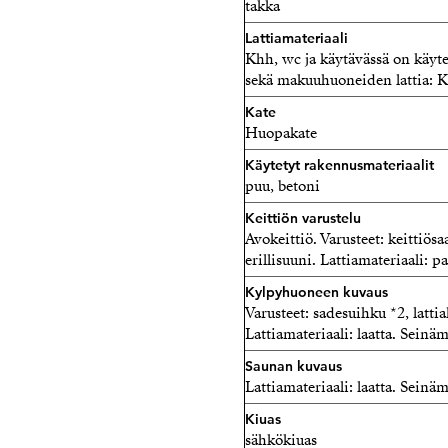
takka
Lattiamateriaali
Khh, wc ja käytävässä on käyte
sekä makuuhuoneiden lattia: Kä
Kate
Huopakate
Käytetyt rakennusmateriaalit
puu, betoni
Keittiön varustelu
Avokeittiö. Varusteet: keittiösaa
erillisuuni. Lattiamateriaali: p
Kylpyhuoneen kuvaus
Varusteet: sadesuihku *2, lattia
Lattiamateriaali: laatta. Seinäma
Saunan kuvaus
Lattiamateriaali: laatta. Seinäm
Kiuas
sähkökiuas