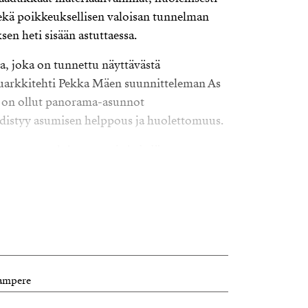
 sekä poikkeuksellisen valoisan tunnelman
sen heti sisään astuttaessa.
, joka on tunnettu näyttävästä
uarkkitehti Pekka Mäen suunnitteleman As
on ollut panorama-asunnot
hdistyy asumisen helppous ja huolettomuus.
a avara olohuoneen ja keittiön
ttiasta kattoon ulottuvat ikkunapinnat
 sisustusta ympäri vuoden. Tilan avaruus,
kitut materiaalit luovat modernin sekä
jossa on helppo viihtyä.
eineen tarjoaa erinomaiset puitteet niin
. Olohuoneen tunnelman kruunaa näyttävä
ampere
ihtyisyyttä syksyn ja talven iltoihin.