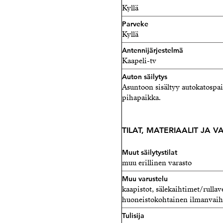
Kyllä
Parveke
Kyllä
Antennijärjestelmä
Kaapeli-tv
Auton säilytys
Asuntoon sisältyy autokatospai
pihapaikka.
TILAT, MATERIAALIT JA 
Muut säilytystilat
muu erillinen varasto
Muu varustelu
kaapistot, sälekaihtimet/rulla
huoneistokohtainen ilmanvai
Tulisija