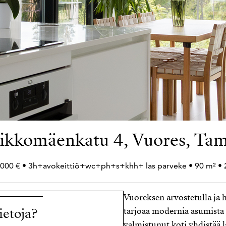
ikkomäenkatu 4, Vuores, Ta
000 € • 3h+
avokeittiö+
wc+
ph+
s+
khh+
las parveke • 90 m² •
Vuoreksen arvostetulla ja h
ietoja?
tarjoaa modernia asumista
valmistunut koti yhdistää l