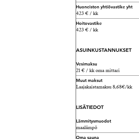
Huoneiston yhtiövastike yht
423 € / kk
Hoitovastike
423 € / kk
ASUINKUSTANNUKSET
Vesimaksu
21 € / kk oma mittari
Muut maksut
Laajakaistamaksu 8,68€/kk
LISÄTIEDOT
Lämmitysmuodot
maalämpö
Oma sauna