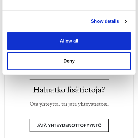
Show details
TUUKKA HAKKARAINEN
tuukka.hakkarainen@strand.fi
Allow all
+358 40 174 3010
Strand Properties Brand Partner,
Ylempi kiinteistönvälittäjä YKV, LKV
Deny
Tuukka Hakkarainen LKV | 3324650-9
Haluatko lisätietoja?
Ota yhteyttä, tai jätä yhteystietosi.
JÄTÄ YHTEYDENOTTOPYYNTÖ