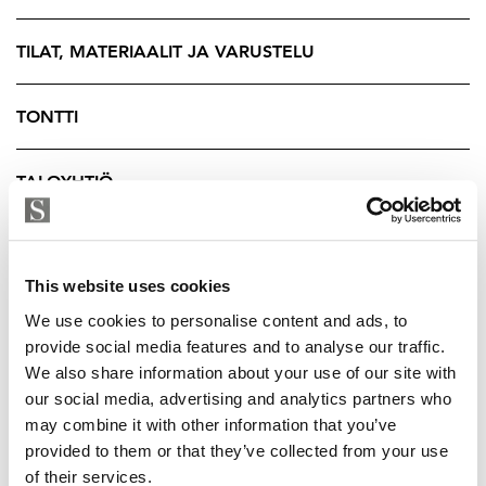
yöpöydät ja työpisteen.
Asunto Oy Loimitukki on omatottinen taloyhtiö. Yhtiö
TILAT, MATERIAALIT JA VARUSTELU
lämpenee maalämmöllä. Taloyhtiö koostuu 72
asuinhuoneistosta.
TONTTI
Kysy lisätietoja välittäjältä.
TALOYHTIÖ
Tuukka Hakkarainen
Ylempi Kiinteistönvälittäjä, YKV LKV
YRITYKSEN TIEDOT
Strand Properties Brand Partner
This website uses cookies
040 174 3010 – tuukka.hakkarainen@strand.fi
We use cookies to personalise content and ads, to
provide social media features and to analyse our traffic.
We also share information about your use of our site with
our social media, advertising and analytics partners who
may combine it with other information that you’ve
provided to them or that they’ve collected from your use
of their services.