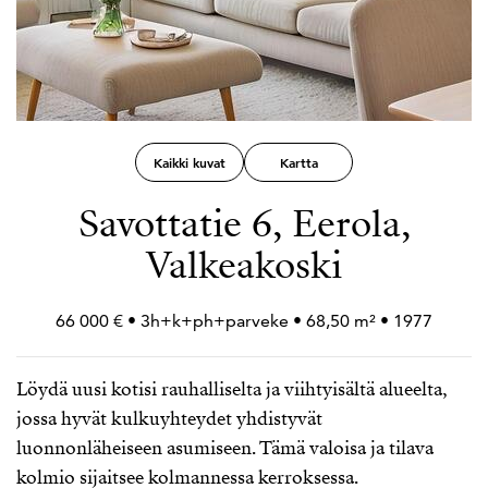
Kaikki kuvat
Kartta
Savottatie 6, Eerola,
Valkeakoski
66 000 € • 3h+
k+
ph+
parveke • 68,50 m² • 1977
Löydä uusi kotisi rauhalliselta ja viihtyisältä alueelta,
jossa hyvät kulkuyhteydet yhdistyvät
luonnonläheiseen asumiseen. Tämä valoisa ja tilava
kolmio sijaitsee kolmannessa kerroksessa.