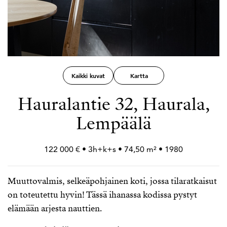
Kaikki kuvat
Kartta
Hauralantie 32, Haurala,
Lempäälä
122 000 € • 3h+
k+
s • 74,50 m² • 1980
Muuttovalmis, selkeäpohjainen koti, jossa tilaratkaisut
on toteutettu hyvin! Tässä ihanassa kodissa pystyt
elämään arjesta nauttien.