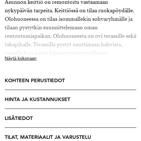
Asunnon keittiö on remontoitu vastaamaan
nykypäivän tarpeita. Keittiössä on tilaa ruokapöydälle.
Olohuoneessa on tilaa isommallekin sohvaryhmälle ja
tilaan pystytkin suunnittelemaan oman
rentoutumispaikan. Olohuoneesta on ovi terassille sekä
takapihalle. Terassilla pystyt nauttimaan kahvista,
samalla kun nautit hämärtyvistä syysilloista
Näytä kokonaan
tunnelmavalojen keskellä. Terassi sekä oma piha
takaavat, että pystyt nauttimaan ulkoilmasta kotonasi.
KOHTEEN PERUSTIEDOT
Asunnon molemmat makuuhuoneet ovat
reilunkokoisia. Kylpyhuoneen yhteydessä on asunnon
HINTA JA KUSTANNUKSET
oma sauna. Omassa saunassa voit nauttia löylyistä
vaikka päivittäin. Asunnossa on lisäksi erillinen wc.
LISÄTIEDOT
As Oy Kankaankoto on vuonna 1980 valmistunut
omatonttinen yhtiö. Alueena Haurala on mitä parhain
TILAT, MATERIAALIT JA VARUSTELU
aktiiviselle ihmiselle, joka arvostaa luonnon läsnäoloa.