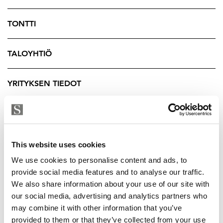
Rauhallisella ja lapsiystävällisellä alueella viihdyt
varmasti.
TONTTI
Kysy lisätietoja välittäjältä.
TALOYHTIÖ
Tuukka Hakkarainen
Ylempi Kiinteistönvälittäjä, YKV LKV
YRITYKSEN TIEDOT
Strand Properties Brand Partner
040 174 3010 – tuukka.hakkarainen@strand.fi
This website uses cookies
We use cookies to personalise content and ads, to
provide social media features and to analyse our traffic.
We also share information about your use of our site with
our social media, advertising and analytics partners who
may combine it with other information that you’ve
provided to them or that they’ve collected from your use