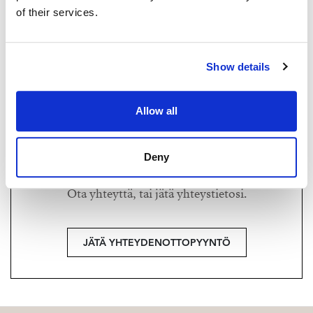
of their services.
TUUKKA HAKKARAINEN
tuukka.hakkarainen@strand.fi
+358 40 174 3010
Show details
Strand Properties Brand Partner,
Ylempi kiinteistönvälittäjä YKV, LKV
Tuukka Hakkarainen LKV | 3324650-9
Allow all
Haluatko lisätietoja?
Deny
Ota yhteyttä, tai jätä yhteystietosi.
JÄTÄ YHTEYDENOTTOPYYNTÖ