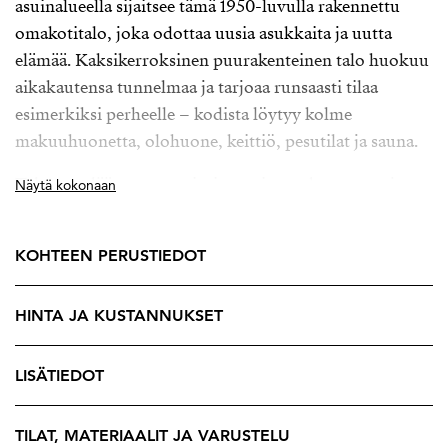
asuinalueella sijaitsee tämä 1950-luvulla rakennettu
omakotitalo, joka odottaa uusia asukkaita ja uutta
elämää. Kaksikerroksinen puurakenteinen talo huokuu
aikakautensa tunnelmaa ja tarjoaa runsaasti tilaa
esimerkiksi perheelle – kodista löytyy kolme
makuuhuonetta, olohuone, keittiö, pesutilat ja sauna.
Talo myydään remontointia vaativassa kunnossa, joten
Näytä kokonaan
se tarjoaa loistavan mahdollisuuden kunnostaa ja
muokata tilat täysin omien toiveiden mukaisiksi. Täällä
KOHTEEN PERUSTIEDOT
pääset toteuttamaan unelmiesi kodin alusta asti.
Vallon alue on tunnettu rauhallisuudestaan ja
HINTA JA KUSTANNUKSET
viihtyisästä tunnelmastaan. Peruspalvelut löytyvät
läheltä, ja Valkeakosken keskustaan on vain lyhyt
LISÄTIEDOT
ajomatka, mikä tekee arjesta sujuvaa.
Tartu tilaisuuteen ja tee tästä remonttikohteesta juuri
TILAT, MATERIAALIT JA VARUSTELU