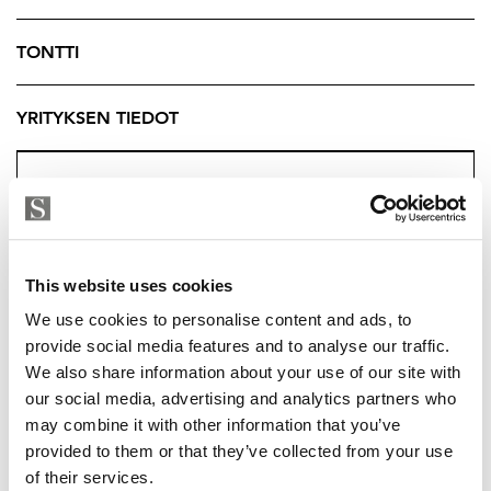
oman näköisesi koti!
TONTTI
Pyydä kuntokartoitus välittäjältä.
Tuukka Hakkarainen
YRITYKSEN TIEDOT
Ylempi Kiinteistönvälittäjä, YKV LKV
Strand Properties Brand Partner
040 174 3010 – tuukka.hakkarainen@strand.fi
This website uses cookies
We use cookies to personalise content and ads, to
provide social media features and to analyse our traffic.
We also share information about your use of our site with
our social media, advertising and analytics partners who
may combine it with other information that you’ve
TUUKKA HAKKARAINEN
provided to them or that they’ve collected from your use
of their services.
tuukka.hakkarainen@strand.fi