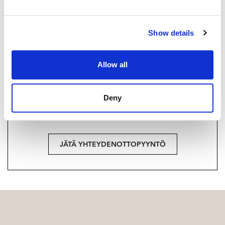
+358 40 174 3010
Strand Properties Brand Partner,
Show details
Ylempi kiinteistönvälittäjä YKV, LKV
Tuukka Hakkarainen LKV | 3324650-9
Allow all
Haluatko lisätietoja?
Deny
Ota yhteyttä, tai jätä yhteystietosi.
JÄTÄ YHTEYDENOTTOPYYNTÖ