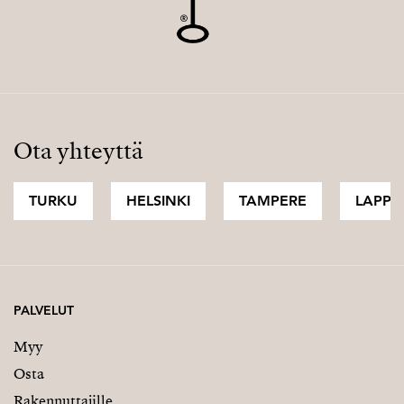
Ota yhteyttä
TURKU
HELSINKI
TAMPERE
LAPPI
PALVELUT
Myy
Osta
Rakennuttajille
Myytävät asunnot Espanjassa
Myytävät asunnot Ranskassa
YRITYS
FOLLOW US
Työpaikat
Instagram