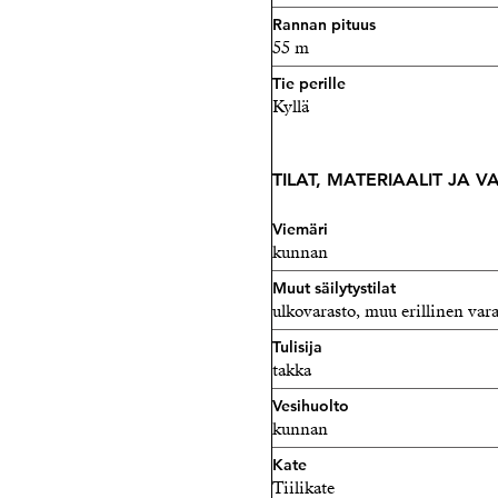
Rannan pituus
55 m
Tie perille
Kyllä
TILAT, MATERIAALIT JA 
Viemäri
kunnan
Muut säilytystilat
ulkovarasto, muu erillinen var
Tulisija
takka
Vesihuolto
kunnan
Kate
Tiilikate