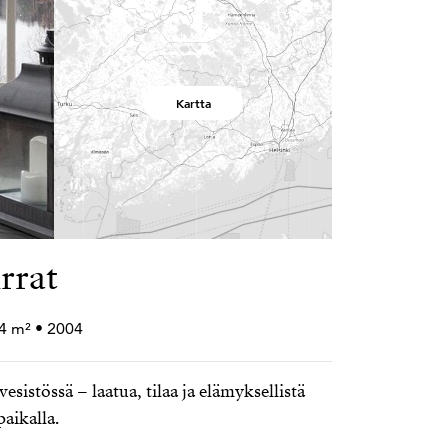
Kartta
rrat
74 m² • 2004
esistössä – laatua, tilaa ja elämyksellistä
paikalla.