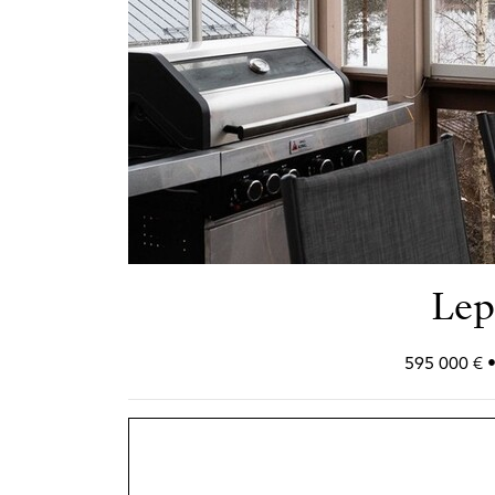
Lep
595 000 € •