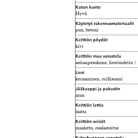
Katon kunto
Hyvä
Käytetyt rakennusmateriaalit
puu, betoni
Keittiön pöydät
kivi
Keittiön muu varustelu
astianpesukone, liesituuletin 
Liesi
keraaminen, erillisuuni
Jääkaappi ja pakastin
muu
Keittiön lattia
laatta
Keittiön seinät
maalattu, osalaatoitus
Kylpyhuoneen varustelu