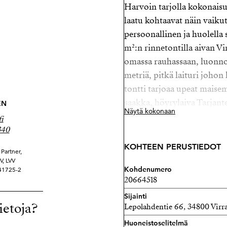
Harvoin tarjolla kokonaisuu
laatu kohtaavat näin vaiku
persoonallinen ja huolella 
m²:n rinnetontilla aivan V
omassa rauhassaan, luonnon
metriä, pitkä laituri johon
tontti tarjoaa upeat maise
saakka, höyrylaiva Tarjanteen
EN
Näytä kokonaan
i
Kolmikerroksinen pääraken
340
jossa tilaa ja toimivuutta
KOHTEEN PERUSTIEDOT
soveltuu hyvin useammalle
Partner,
V, LVV
yritystoimintaan. Kunnalll
Kohdenumero
41725-2
vesikiertoinen lattialämm
20664518
taloudellisuutta ympäri vu
Sijainti
ietoja?
Lepolahdentie 66, 34800 Virra
Keskikerroksessa sijaitsee 
Huoneistoselitelmä