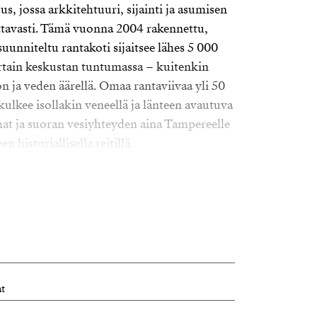
s, jossa arkkitehtuuri, sijainti ja asumisen
ttavasti. Tämä vuonna 2004 rakennettu,
suunniteltu rantakoti sijaitsee lähes 5 000
irtain keskustan tuntumassa – kuitenkin
 ja veden äärellä. Omaa rantaviivaa yli 50
 kulkee isollakin veneellä ja länteen avautuva
mat ja suoran vesiyhteyden aina Tampereelle
 historiallisella reitillä.
nus tarjoaa hulppeat 254 m² asuinneliötä,
 riittää vaativampaankin makuun. Kohde
kin sukupolvelle tai miksei vaikka
istekniikka, energiatehokas maalämpö ja
itys tuovat asumismukavuutta ja
oden.
t
kodin sydän, laadukas keittiö kivitasoineen