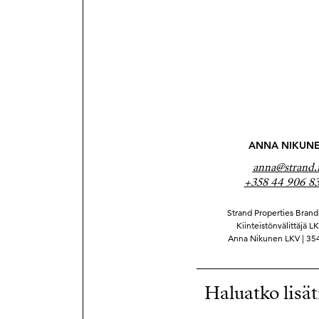
ANNA NIKUN
anna@strand.f
+358 44 906 8
Strand Properties Brand 
Kiinteistönvälittäjä LK
Anna Nikunen LKV | 35
Haluatko lisät