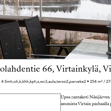
olahdentie 66, Virtainkylä, Vi
 4-5mh,oh,k,khh,kph,s,wc3,aula,terssi2,parveke2 • 254 m² / 2
Upea rantakoti Näsijärven v
asumista Virtain parhaalla 