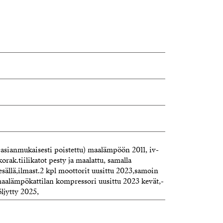
kas, kaunis ja hurmaava – paikka, jossa
vimaisema on aina läsnä.
n esittelyyn, tervetuloa.
 asianmukaisesti poistettu) maalämpöön 2011, iv-
korak.tiilikatot pesty ja maalattu, samalla
esällä,ilmast.2 kpl moottorit uusittu 2023,samoin
aalämpökattilan kompressori uusittu 2023 kevät,-
ljytty 2025,