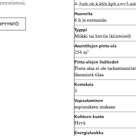
ja Festivo-kylmälaitteineen
hteystietosi.
4-5mh,oh,k,khh,kph,s,wc3,aula
ikkunaratkaisut, jotka keh
Huoneita
Luonnonvalo on suunnitelt
6 h ja enemmän
OPYYNTÖ
vuorokauden ja vuodenaiko
Tyyppi
tuo lämpöä ja kodikkuutta
Mökki tai huvila (kiinteistö)
kokonaisuuteen. Makuuhuon
Asuintilojen pinta-ala
yläkerrassa ja kaksi keskik
254 m²
vieraille tai työtiloille. A
Pinta-alojen lisätiedot
kylpyosasto poreammeineen
Pinta-alaa ei ole tarkastusmit
baari/keittiö, jotka kutsuv
lämmintä tilaa.
Kerroksia
Muusikon suunnittelemassa
3
poikkeuksellisen huolellise
Vapautuminen
äänentoistojärjestelmä, jok
sopimuksen mukaan
kiertävälle terassille. Lisä
Kohteen kunto
molemmin puolin, toinen e
Hyvä
metsämaisemalla.
Energialuokka