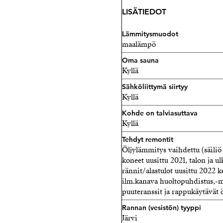
Tämä kokonaisuus on laadu
LISÄTIEDOT
arki tuntuu juhlalta ja jär
Lämmitysmuodot
Varaathan aikasi yksityisee
maalämpö
Anna Nikunen LKV
Oma sauna
Kyllä
Strand Partner
0449068340
Sähköliittymä siirtyy
Kyllä
anna@strand.fi
Kohde on talviasuttava
Kyllä
Tehdyt remontit
Öljylämmitys vaihdettu (säiliö
koneet uusittu 2021, talon ja ul
rännit/alastulot uusittu 2022 k
ilm.kanava huoltopuhdistus,-m
puuteranssit ja rappukäytävät ö
Rannan (vesistön) tyyppi
Järvi