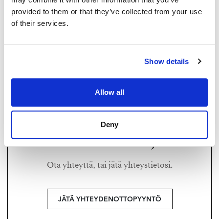
provided to them or that they’ve collected from your use
Lisätiedot ja myynti:
of their services.
Harry Lockmer
Kiinteistönvälittäjä, LKV
HARRY LOCKMER
040 3002 302 | Harry@strand.fi
harry@strand.fi
Show details
+358 40 300 2302
Strand Properties Brand Partner,
Allow all
Kiinteistönvälittäjä LKV
Harry Lockmer LKV | 2498435-8
Deny
Haluatko lisätietoja?
Ota yhteyttä, tai jätä yhteystietosi.
JÄTÄ YHTEYDENOTTOPYYNTÖ