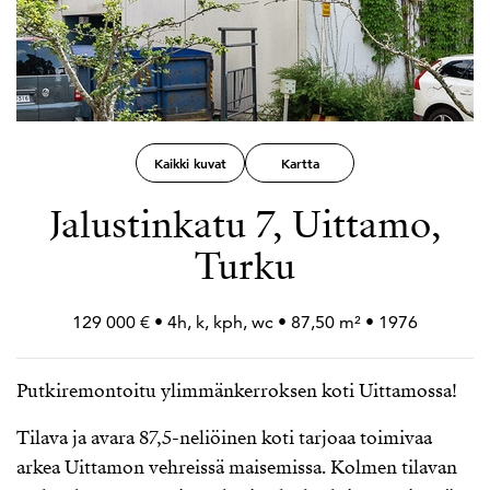
Kaikki kuvat
Kartta
Jalustinkatu 7, Uittamo,
Turku
129 000 € • 4h, k, kph, wc • 87,50 m² • 1976
Putkiremontoitu ylimmänkerroksen koti Uittamossa!
Tilava ja avara 87,5-neliöinen koti tarjoaa toimivaa
arkea Uittamon vehreissä maisemissa. Kolmen tilavan