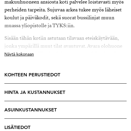
makuuhuoneen ansiosta koti palvelee loistavasti myös
perheiden tarpeita. Sujuvaa arkea tukee myös läheiset
koulut ja päiväkodit, sekä suorat bussilinjat muun
muassa yliopistolle ja TYKS:iin.
Sisään tähän kotiin astutaan tilavaan eteiskäytävään,
jonka ympärillä muut tilat avautuvat. Avara olohuone
kutsuu viihtymään, ja olohuoneesta on käynti myös
Näytä kokonaan
viihtyisälle parvekkeelle. Erillisessä keittiössä
ruoanlaitto sujuu kuin leikiten, ja tilaa riittää myös
KOHTEEN PERUSTIEDOT
ruokapöydälle. Asunnon kolmesta makuuhuoneesta
kaksi sijaitsee erillään muista tiloista eteiskäytävän
HINTA JA KUSTANNUKSET
varrella, ja kolmas on eroteltu olohuoneesta kauniilla
tuplaovilla. Vaatehuone tuo runsaasti säilytystilaa, tai
toimii vaikkapa etätyöpisteenä. Vuonna 2011
ASUINKUSTANNUKSET
remontoidussa kylpyhuoneessa on tilaa myös
pyykkihuollolle ja erillinen wc tuo lisämukavuutta
LISÄTIEDOT