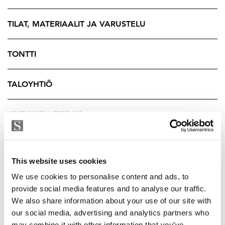
arkeen.
Hyvin hoidetussa As Oy Ristiviitassa moni suuri
TILAT, MATERIAALIT JA VARUSTELU
remontti on jo takana päin. Seuraavana vuorossa on
julkisivuremontti, jonka hankesuunnittelu alkaa
TONTTI
vuonna 2026. Hoitovastike on maltillinen 330,75 euroa
kuukaudessa.
TALOYHTIÖ
Rauhallinen ja vehreä Uittamo tarjoaa luonnonläheistä
arkea vain viiden kilometrin päässä Turun keskustasta.
YRITYKSEN TIEDOT
Alueella on sujuvat kulkuyhteydet sekä lapsiperheille
erinomaiset palvelut: päiväkoti, Vähä-Heikkilän
koulun Uittamon toimipiste ja lähikauppa löytyvät
This website uses cookies
kaikki läheltä. Suosittu Ispoisten uimaranta ja
We use cookies to personalise content and ads, to
monipuoliset ulkoilureitit tuovat merellisen luonnon
provide social media features and to analyse our traffic.
osaksi arkea.
We also share information about your use of our site with
our social media, advertising and analytics partners who
Tervetuloa tutustumaan Uittamon viihtyisään kotiin!
may combine it with other information that you’ve