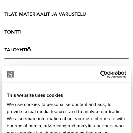
tai vesiurheilun pariin. Yhtiön uusi, tilava
saunarakennus tarjoaa täydelliset puitteet
TILAT, MATERIAALIT JA VARUSTELU
rentoutumiseen isommallakin porukalla. Saunasta
mahdollisuus pulahtaa vilvoittaviin aaltoihin. Vierestä
TONTTI
löytyvät myös veneranta ja laiturit, mikä tekee
kohteesta erinomaisen vaihtoehdon vesillä liikkuvalle
ja merellistä ympäristöä arvostavalle.
TALOYHTIÖ
Tämä koti sopii rauhallista sijaintia, luonnonläheisyyttä
YRITYKSEN TIEDOT
ja hyviä ulkoilureittejä etsivälle. Vapautuminen
sovitusti 1-2 kk.
Myynti ja esittelyt:
This website uses cookies
Risto Ursin, Kiinteistönvälittäjä LKV, YKV, RAKI™,
We use cookies to personalise content and ads, to
kaupanvahvistaja, SKVL Laatuauktorisoitu
provide social media features and to analyse our traffic.
We also share information about your use of our site with
kiinteistönvälittäjä.
our social media, advertising and analytics partners who
050 328 6950 - risto@strand.fi
may combine it with other information that you’ve