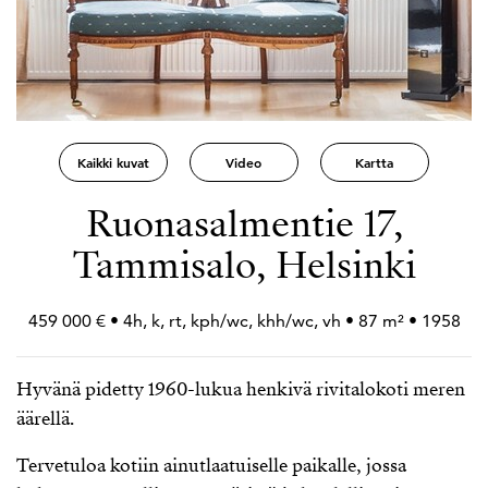
Kaikki kuvat
Video
Kartta
Ruonasalmentie 17,
Tammisalo, Helsinki
459 000 € • 4h, k, rt, kph/wc, khh/wc, vh • 87 m² • 1958
Hyvänä pidetty 1960-lukua henkivä rivitalokoti meren
äärellä.
Tervetuloa kotiin ainutlaatuiselle paikalle, jossa