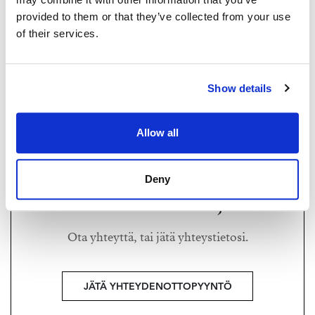
provided to them or that they’ve collected from your use
of their services.
RISTO URSIN
risto@strand.fi
Show details
+358 50 328 6950
Ylempi kiinteistönvälittäjä YKV, LKV, RAKI™,
Allow all
kaupanvahvistaja, SKVL Laatuauktorisoitu
Deny
Haluatko lisätietoja?
Ota yhteyttä, tai jätä yhteystietosi.
JÄTÄ YHTEYDENOTTOPYYNTÖ