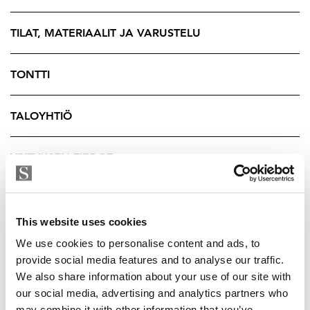
työhuoneeksi. Erillinen wc, kylpyhuone sekä tilava
vaatehuone.
TILAT, MATERIAALIT JA VARUSTELU
Talo on valmistunut vuonna 1913 ja sen on piirtänyt
Vilho Lekman. Talon ylimmän
TONTTI
kerroksen päälle rakennettiin vuonna 1944 vielä yksi
kerros lisää ja näin huoneistojen määrä lisääntyi
TALOYHTIÖ
kahdella kauniilla asunnolla.
Tämä koti on todellinen helmi Helsingin
YRITYKSEN TIEDOT
halutuimmalla ja arvostetuimmalla alueella. 4. kerros,
ei hissiä, niin kuin näissä Eiran villoissa ei juurikaan
ole. Kaunis rappu, jota nousee mielellään, kun vastassa
This website uses cookies
on uskomattoman ihana asunto omassa rauhassa.
We use cookies to personalise content and ads, to
Myynti ja tiedustelut:
provide social media features and to analyse our traffic.
We also share information about your use of our site with
Saija Hakola-Tikanoja, LKV
our social media, advertising and analytics partners who
may combine it with other information that you’ve