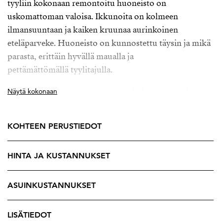
tyyliin kokonaan remontoitu huoneisto on
uskomattoman valoisa. Ikkunoita on kolmeen
ilmansuuntaan ja kaiken kruunaa aurinkoinen
eteläparveke. Huoneisto on kunnostettu täysin ja mikä
parasta, erittäin hyvällä maualla ja
pettämättömällä tyylitajulla.
Katseenvangitsijana toimii vaalea kalanruotoparketti,
Näytä kokonaan
joka antaa asunnolle klassisen, skandinaavisen
tunnelman. Puuta on käytetty nerokkaasti
KOHTEEN PERUSTIEDOT
sisustusmateriaalina myös pesutiloissa ja keittiössä
pehmentämään vahvoja sävyjä. Tässä kodissa on
HINTA JA KUSTANNUKSET
runsaasti tarkkaan harkittuja yksityiskohtia,
Integroituja valaisimia, ripaus vanhaa tiiltä, valkoista,
mustaa, tammea. Mikä yhdistelmä, wow!
ASUINKUSTANNUKSET
Makuuhuoneita on kolme, joista yksi on vähän
pienempi ja sopii mainiosti vaikka vierashuoneeksi tai
LISÄTIEDOT