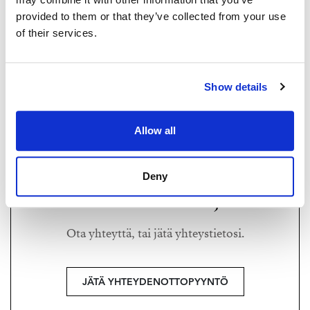
0400 468300
provided to them or that they’ve collected from your use
saija@strand.fi
of their services.
SAIJA HAKOLA-TIKANOJA
saija@strand.fi
Show details
+358 400 468 300
Strand Properties,
Allow all
Kiinteistönvälittäjä LKV, LVV, KED
Deny
Haluatko lisätietoja?
Ota yhteyttä, tai jätä yhteystietosi.
JÄTÄ YHTEYDENOTTOPYYNTÖ