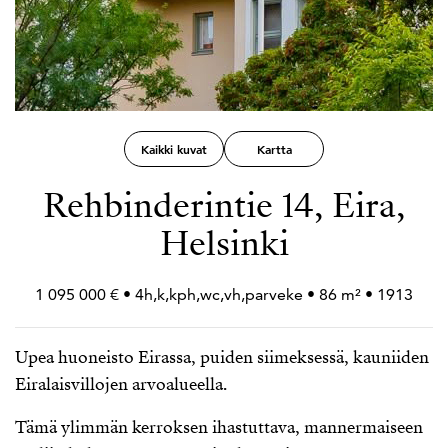
Kaikki kuvat
Kartta
Rehbinderintie 14, Eira,
Helsinki
1 095 000 € • 4h,k,kph,wc,vh,parveke • 86 m² • 1913
Upea huoneisto Eirassa, puiden siimeksessä, kauniiden
Eiralaisvillojen arvoalueella.
Tämä ylimmän kerroksen ihastuttava, mannermaiseen