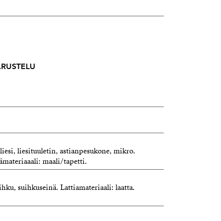
VARUSTELU
liesi, liesituuletin, astianpesukone, mikro.
ämateriaaali: maali/tapetti.
uihku, suihkuseinä. Lattiamateriaali: laatta.