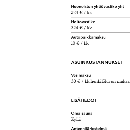
Huoneiston yhtiövastike yht
324 € / kk
Hoitovastike
324 € / kk
Autopaikkamaksu
10 € / kk
ASUINKUSTANNUKSET
Vesimaksu
30 € / kk henkilöluvun mukaa
LISÄTIEDOT
Oma sauna
Kyllä
Antennijärjestelmä