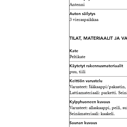
Antenni
Auton säilytys
3 vieraspaikkaa
TILAT, MATERIAALIT JA 
Kate
Peltikate
Käytetyt rakennusmateriaalit
puu, tiili
Keittiön varustelu
Varusteet: Jääkaappi/pakastin, 
Lattiamateriaali: parketti. Sein
Kylpyhuoneen kuvaus
Varusteet: allaskaappi, peili, s
Seinämateriaali: kaakeli.
Saunan kuvaus