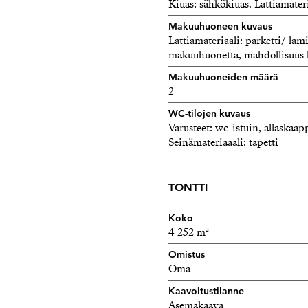
Kiuas: sähkökiuas. Lattiamateri
Makuuhuoneen kuvaus
Lattiamateriaali: parketti/ lam
makuuhuonetta, mahdollisuus 
Makuuhuoneiden määrä
2
WC-tilojen kuvaus
Varusteet: wc-istuin, allaskaap
Seinämateriaaali: tapetti
TONTTI
Koko
4 252 m²
Omistus
Oma
Kaavoitustilanne
Asemakaava