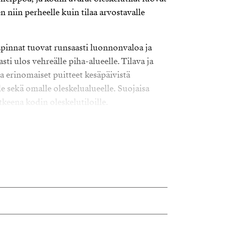
 niin perheelle kuin tilaa arvostavalle
innat tuovat runsaasti luonnonvaloa ja
asti ulos vehreälle piha-alueelle. Tilava ja
a erinomaiset puitteet kesäpäivistä
le sekä omalle oleskelualueelle. Suojaisa
atkeena kodin oleskelutiloille.
netta sekä mahdollisuus toteuttaa kolmas
a sauna tuo asumiseen lisämukavuutta, ja
llinen pohjaratkaisu tukevat sujuvaa arkea.
 ja sijaitsee omalla tontilla. Vuosien
ettu useita kunnossapitotöitä, mikä tuo
osille. Toijalan palvelut, koulut ja
an matkan päässä, joten sijainti yhdistää