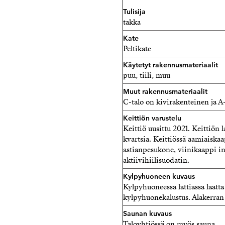
Tulisija
takka
Kate
Peltikate
Käytetyt rakennusmateriaalit
puu, tiili, muu
Muut rakennusmateriaalit
C-talo on kivirakenteinen ja A
Keittiön varustelu
Keittiö uusittu 2021. Keittiön l
kvartsia. Keittiössä aamiaiskaa
astianpesukone, viinikaappi in
aktiivihiilisuodatin.
Kylpyhuoneen kuvaus
Kylpyhuoneessa lattiassa laatta
kylpyhuonekalustus. Alakerran
Saunan kuvaus
Taloyhtiössä on myös sauna