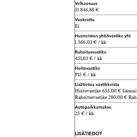
Velkaosuus
51 846,88 €
Vuokrattu
Ei
Huoneiston yhtiövastike yht
1 366,03 € / kk
Rahoitusvastike
451,03 € / kk
Hoitovastike
915 € / kk
Lisätietoa vastikkeista
Hoitovastike 655,00 € Lämmit
Rahoitusvastike 280,00 € Rah
Autopaikkamaksu
25 € / kk
LISÄTIEDOT