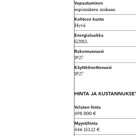
Vapautuminen
mahdollisuus asua jotakin a
sopimuksen mukaan
Kohteen kunto
Lisätiedot ja esittelyt
Hyvä
Maarit Ritari
Energialuokka
Kiinteistönvälittäjä LKV,
G2013.
Strand Properties Brand P
Rakennusvuosi
040 589 7299 - maarit@str
1927
Käyttöönottovuosi
Anna Nikunen
1927
Kiinteistönvälittäjä LKV
Strand Properties Brand P
HINTA JA KUSTANNUKSE
044 906 8340 - anna@stran
Velaton hinta
498 000 €
Myyntihinta
446 153,12 €