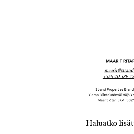
MAARIT RITAR
maarit@strand.
+358 40 589 7
Strand Properties Brand 
Ylempi kiinteistönvälittäjä 
Maarit Ritari LKV | 30
Haluatko lisät