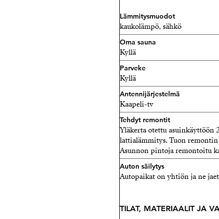
Lämmitysmuodot
kaukolämpö, sähkö
Oma sauna
Kyllä
Parveke
Kyllä
Antennijärjestelmä
Kaapeli-tv
Tehdyt remontit
Yläkerta otettu asuinkäyttöön 2
lattialämmitys. Tuon remontin 
Asunnon pintoja remontoitu ka
Auton säilytys
Autopaikat on yhtiön ja ne jaet
TILAT, MATERIAALIT JA 