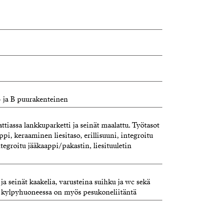
- ja B puurakenteinen
attiassa lankkuparketti ja seinät maalattu. Työtasot
ppi, keraaminen liesitaso, erillisuuni, integroitu
tegroitu jääkaappi/pakastin, liesituuletin
 ja seinät kaakelia, varusteina suihku ja wc sekä
 kylpyhuoneessa on myös pesukoneliitäntä