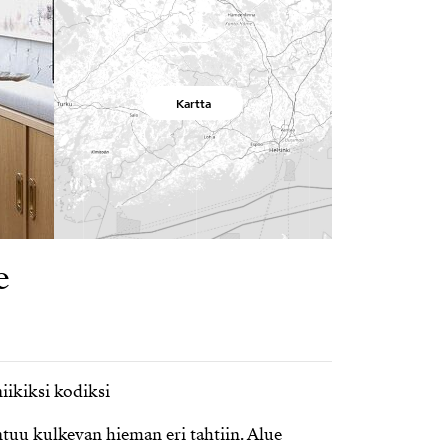
Kartta
e
niikiksi kodiksi
ntuu kulkevan hieman eri tahtiin. Alue