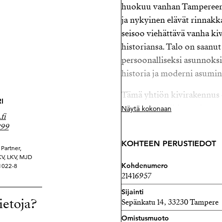
huokuu vanhan Tampereen h
ja nykyinen elävät rinnak
seisoo viehättävä vanha ki
historiansa. Talo on saanu
persoonalliseksi asunnoksi.
historia ja moderni asumine
Tämä yhtiön kivirakennus o
I
saunana – paikkana, jossa 
Näytä kokonaan
fi
kuulumisia ja jakoivat arje
299
kohtaamispaikka, yhteisöll
KOHTEEN PERUSTIEDOT
Partner,
Tänään tuo sama rakennus 
YKV, LKV, MJD
Kohdenumero
21022-8
pihapiiriin poikkeuksellist
21416957
osa tarinaa – pala historiaa
Sijainti
ainutlaatuisen.
ietoja?
Sepänkatu 14, 33230 Tampere
Tällaiset yksityiskohdat ov
Omistusmuoto