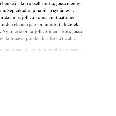
enkeä – kerroksellisuutta, jossa mennyt
kain. Sepänkadun pihapiirin sydämessä
virakennus, jolla on oma ainutlaatuinen
t uuden elämän ja se on muutettu kahdeksi
 Nyt näistä on tarjolla toinen – koti, jossa
n kohtaavat poikkeuksellisella tavalla.
n aikoinaan palvellut korttelin yhteisenä
naapurit kokoontuivat, vaihtoivat
n hetkiä löylyjen lomassa. Se oli aikansa
isyyden keskus.
muistuttaa menneestä ajasta ja tuo
a tunnelmaa. Se ei ole vain rakennus, vaan
, joka tekee tästä ympäristöstä
at harvinaisia. Ne eivät synny