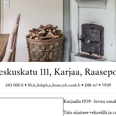
eskuskatu 111, Karjaa, Raasepo
343 000 € • 5h,k,2xkph,s,2xwc,oh,ruok.h • 248 m² • 1939
Karjaalla 1939- luvun omak
Talo sijaitsee vehreällä ja 