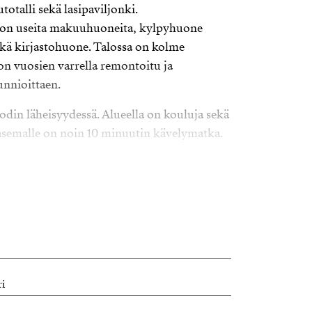
totalli sekä lasipaviljonki.
a on useita makuuhuoneita, kylpyhuone
kä kirjastohuone. Talossa on kolme
on vuosien varrella remontoitu ja
unnioittaen.
odin läheisyydessä. Alueella on kouluja sekä
asemalle on noin 10 minuutin kävelymatka.
ri