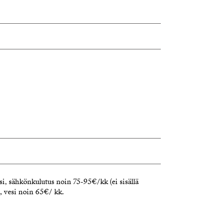
i, sähkönkulutus noin 75-95€/kk (ei sisällä
k, vesi noin 65€/ kk.