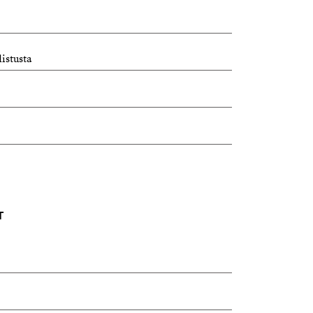
istusta
T