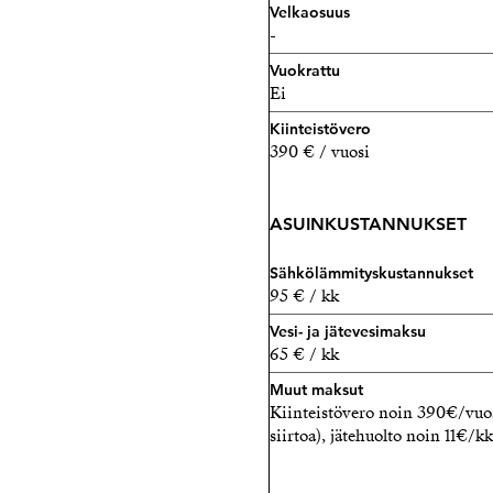
Velkaosuus
-
Vuokrattu
Ei
Kiinteistövero
390 € / vuosi
ASUINKUSTANNUKSET
Sähkölämmityskustannukset
95 € / kk
Vesi- ja jätevesimaksu
65 € / kk
Muut maksut
Kiinteistövero noin 390€/vuos
siirtoa), jätehuolto noin 11€/k