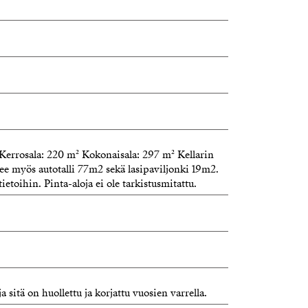
Kerrosala: 220 m² Kokonaisala: 297 m² Kellarin
see myös autotalli 77m2 sekä lasipaviljonki 19m2.
ietoihin. Pinta-aloja ei ole tarkistusmitattu.
 sitä on huollettu ja korjattu vuosien varrella.