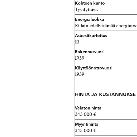
Kohteen kunto
Tyydyttävä
Energialuokka
Ei lain edellyttämää energiatod
Asbestikartoitus
Ei
Rakennusvuosi
1939
Käyttöönottovuosi
1939
HINTA JA KUSTANNUKSE
Velaton hinta
343 000 €
Myyntihinta
343 000 €