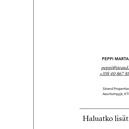
PEPPI MARTA
peppi@strand.
+358 40 867 8
Strand Properties
Asuntomyyjä, KT
Haluatko lisät