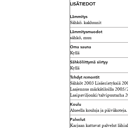
LISÄTIEDOT
Lämmitys
Sähkö. kakluunit
Lämmitysmuodot
sähkö, muu
Oma sauna
Kyllä
Sähköliittymä siirtyy
Kyllä
Tehdyt remontit
Sähköt 2003 Lisäeristyksiä 2
Laajennus märkätiloilla 2005/
Lasipaviljonki/talvipuutarha 
Koulu
Alueella kouluja ja päiväkoteja.
Palvelut
Karjaan kattavat palvelut lähial