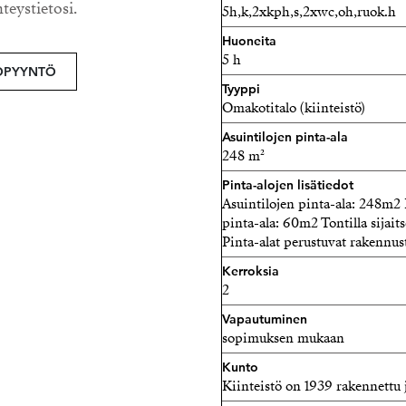
hteystietosi.
5h,k,2xkph,s,2xwc,oh,ruok.h
Huoneita
5 h
OPYYNTÖ
Tyyppi
Omakotitalo (kiinteistö)
Asuintilojen pinta-ala
248 m²
Pinta-alojen lisätiedot
Asuintilojen pinta-ala: 248m2 
pinta-ala: 60m2 Tontilla sijait
Pinta-alat perustuvat rakennust
Kerroksia
2
Vapautuminen
sopimuksen mukaan
Kunto
Kiinteistö on 1939 rakennettu ja