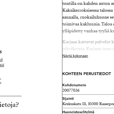
tontilla on kahden auton au
Kaksikerroksisessa taloss
saunalla, ruokailuhuone se
toimivaa kakluunia. Taloa 
ylläpidetty vanhaa tyyliä k
Karjaan kattavat palvelut k
päiväkoteja. Karjaan juna-
S
Näytä kokonaan
Lisätiedot ja esittelyt:
fi
166
Peppi Martas
Strand Properties Oy
KOHTEEN PERUSTIEDOT
,
040 867 8166
K
Kohdenumero
peppi@strand.fi
20077036
Sijainti
ietoja?
Keskuskatu 111, 10300 Raasepo
Huoneistoselitelmä