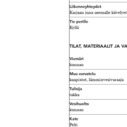
Liikenneyhteydet
Karjaan juna-asemalle kävelyet
Tie perille
Kyllä
TILAT, MATERIAALIT JA 
Viemäri
kunnan
Muu varustelu
kaapistot, lämminvesivaraaja
Tulisija
takka
Vesihuolto
kunnan
Kate
Pelti