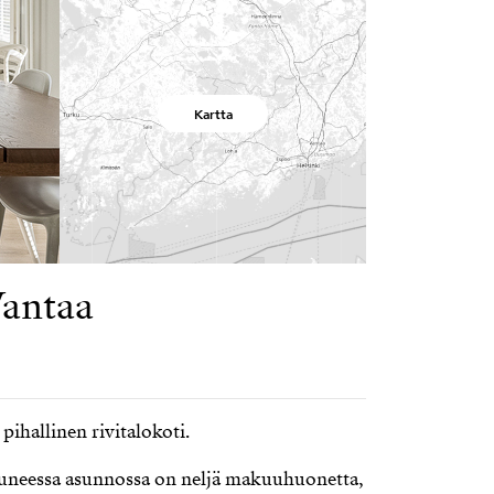
Kartta
Vantaa
ihallinen rivitalokoti.
uneessa asunnossa on neljä makuuhuonetta,