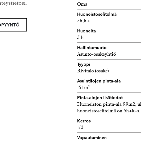
hteystietosi.
Oma
Huoneistoselitelmä
5h,k,s
OPYYNTÖ
Huoneita
5 h
Hallintamuoto
Asunto-osakeyhtiö
Tyyppi
Rivitalo (osake)
Asuintilojen pinta-ala
151 m²
Pinta-alojen lisätiedot
Huoneiston pinta-ala 99m2, ul
huoneistoselitelmä on 5h+k+s.
Kerros
1/3
Vapautuminen