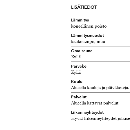
LISÄTIEDOT
Lämmitys
koneellinen poisto
Lämmitysmuodot
kaukolämpö, muu
Oma sauna
Kyllä
Parveke
Kyllä
Koulu
Alueella kouluja ja päiväkoteja.
Palvelut
Alueella kattavat palvelut.
Liikenneyhteydet
Hyvät liikenneyhteydet julkisell