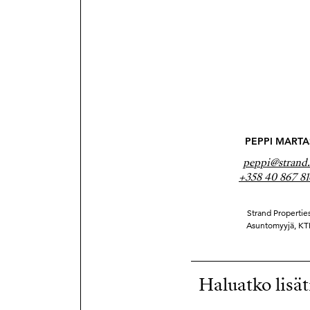
PEPPI MARTA
peppi@strand.
+358 40 867 8
Strand Properties
Asuntomyyjä, KT
Haluatko lisät