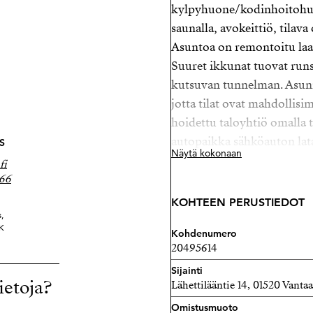
kylpyhuone/kodinhoitohuon
saunalla, avokeittiö, tilava
Asuntoa on remontoitu laa
Suuret ikkunat tuovat runs
kutsuvan tunnelman. Asunn
jotta tilat ovat mahdollisi
hoidettu taloyhtiö omalla 
autopaikka sähköauton lat
S
Näytä kokonaan
fi
Sijainti on ihanteellinen – 
166
Päiväkodit ja koulut ovat 
KOHTEEN PERUSTIEDOT
tutustumaan tähän kauniise
,
K
Kohdenumero
Lisätiedot ja esittelyt:
20495614
Peppi Martas
Sijainti
Strand Properties Oy
ietoja?
Lähettilääntie 14, 01520 Vantaa
040 867 8166 - peppi@stra
Omistusmuoto