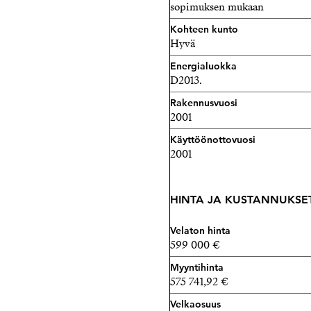
sopimuksen mukaan
Kohteen kunto
Hyvä
Energialuokka
D2013.
Rakennusvuosi
2001
Käyttöönottovuosi
2001
HINTA JA KUSTANNUKSE
Velaton hinta
599 000 €
Myyntihinta
575 741,92 €
Velkaosuus