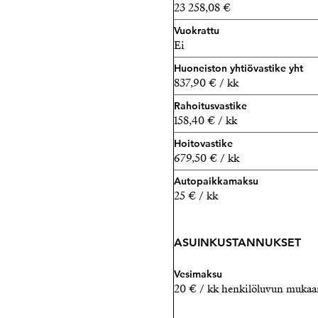
23 258,08 €
Vuokrattu
Ei
Huoneiston yhtiövastike yht
837,90 € / kk
Rahoitusvastike
158,40 € / kk
Hoitovastike
679,50 € / kk
Autopaikkamaksu
25 € / kk
ASUINKUSTANNUKSET
Vesimaksu
20 € / kk henkilöluvun mukaa