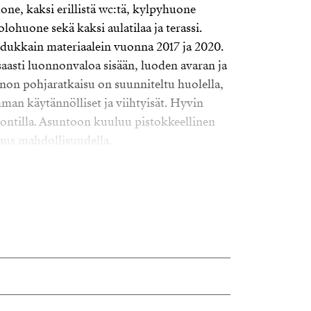
e, kaksi erillistä wc:tä, kylpyhuone
 olohuone sekä kaksi aulatilaa ja terassi.
dukkain materiaalein vuonna 2017 ja 2020.
aasti luonnonvaloa sisään, luoden avaran ja
on pohjaratkaisu on suunniteltu huolella,
mman käytännölliset ja viihtyisät. Hyvin
tontilla. Asuntoon kuuluu pistokkeellinen
aus mahdollisuudella.
lähellä palveluita ja hyviä kulkuyhteyksiä.
aivan kodin läheisyydessä. Tervetuloa
en kotiin.
nd.fi