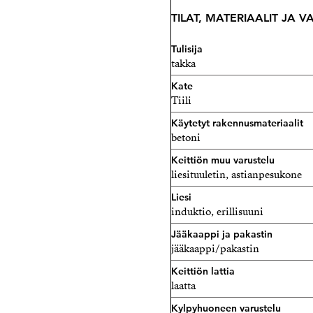
TILAT, MATERIAALIT JA 
Tulisija
takka
Kate
Tiili
Käytetyt rakennusmateriaalit
betoni
Keittiön muu varustelu
liesituuletin, astianpesukone
Liesi
induktio, erillisuuni
Jääkaappi ja pakastin
jääkaappi/pakastin
Keittiön lattia
laatta
Kylpyhuoneen varustelu