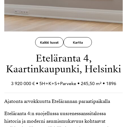
Kaikki kuvat
Kartta
Eteläranta 4,
Kaartinkaupunki, Helsinki
3 920 000 € • 5H+
K+
S+
Parveke • 245,50 m² • 1896
Ajatonta arvokkuutta Etelärannan paraatipaikalla
Eteläranta 4:n suojellussa uusrenessanssitalossa
historia ja moderni asumismukavuus kohtaavat