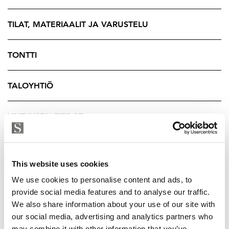
ovat kävelyetäisyydellä.
TILAT, MATERIAALIT JA VARUSTELU
Tämä asunto on mahdollista yhdistää yllä olevaan
asuntoon A32 jolloin saadaan yli 500 m2 hulppea
TONTTI
kokonaisuus!
Eteläranta tarjoaa ainutlaatuisen yhdistelmän merellistä
TALOYHTIÖ
rauhaa ja keskustan sykettä. Tässä kodissa yhdistyvät
historiallinen arvokkuus, laadukas toteutus ja
YRITYKSEN TIEDOT
merellinen Helsinki parhaimmillaan.
*****
This website uses cookies
Timeless dignity on the South Shore’s parade ground
We use cookies to personalise content and ads, to
In the protected neo-renaissance house at Eteläranta 4,
provide social media features and to analyse our traffic.
history and modern living comfort meet in an
We also share information about your use of our site with
exceptionally stylish way. The valuable property, built
our social media, advertising and analytics partners who
may combine it with other information that you’ve