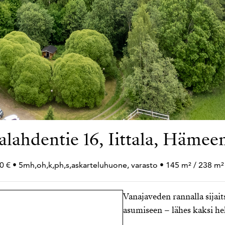
lahdentie 16, Iittala, Hämee
0 € • 5mh,oh,k,ph,s,askarteluhuone, varasto • 145 m² / 238 m²
Vanajaveden rannalla sijait
asumiseen – lähes kaksi he