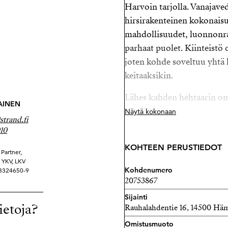
Harvoin tarjolla. Vanajaved
hirsirakenteinen kokonais
mahdollisuudet, luonnonr
parhaat puolet. Kiinteistö 
joten kohde soveltuu yhtä 
keitaaksikin.
Lähes kahden hehtaarin oma
AINEN
tarjoaa runsaasti omaa rant
Näytä kokonaan
trand.fi
pihapiiri, oma ranta sekä h
10
ainutlaatuisen ympäristön,
KOHTEEN PERUSTIEDOT
päivänä.
Partner,
ä YKV, LKV
Kohdenumero
 3324650-9
Vuonna 1991 valmistunut h
20753867
Kahteen kerrokseen sijoittu
Sijainti
mahdollisuuksia suuremmal
ietoja?
Rauhalahdentie 16, 14500 Hä
viettoon ystävien ja suvun
Omistusmuoto