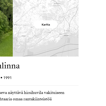
Kartta
nlinna
 • 1991
seva näyttävä hirsihuvila vakituiseen
htaaria omaa rantakiinteistöä