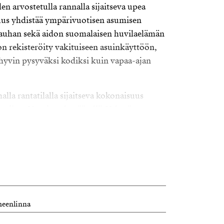
en arvostetulla rannalla sijaitseva upea
uus yhdistää ympärivuotisen asumisen
auhan sekä aidon suomalaisen huvilaelämän
on rekisteröity vakituiseen asuinkäyttöön,
hyvin pysyväksi kodiksi kuin vapaa-ajan
lla rantatilalla sijaitseva kokonaisuus
aviivaa Vanajaveden äärellä. Vehreä
uolella ylläpidetyt rakennukset luovat
 jossa arki tuntuu lomalta vuoden jokaisena
irsitalo huokuu lämpöä ja tunnelmaa.
vat tilat tarjoavat runsaasti
lekin perheelle, etätyöhön tai vapaa-ajan
meenlinna
 kesken. Kodin sydämenä toimii avara