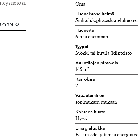
olohuone varaavine takkoi
hteystietosi.
Oma
osaksi sisätiloja kaikkina 
Huoneistoselitelmä
5mh,oh,k,ph,s,askarteluhuone,
Viisi makuuhuonetta, toimi
OPYYNTÖ
säilytysratkaisut tarjoavat
Huoneita
6 h ja enemmän
Oma sisäsauna täydentää a
löytyy rannasta: erillinen
Tyyppi
Mökki tai huvila (kiinteistö)
nauttimaan perinteisistä su
Asuintilojen pinta-ala
Kokonaisuutta täydentävät 
145 m²
talousrakennukset. Kiintei
Kerroksia
huolellisesti – muun muass
2
ikkunoita uusittu vuonna 2
Vapautuminen
tarkastettu ja huollettu.
sopimuksen mukaan
Kohteen kunto
Tämä kiinteistö tarjoaa ha
Hyvä
vakituinen asuminen, oma 
Energialuokka
hirsirakentaminen yhdessä 
Ei lain edellyttämää energiatod