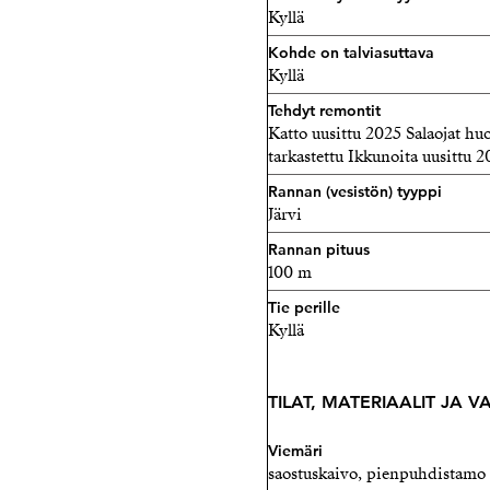
Kyllä
Kohde on talviasuttava
Kyllä
Tehdyt remontit
Katto uusittu 2025 Salaojat huol
tarkastettu Ikkunoita uusittu 2
Rannan (vesistön) tyyppi
Järvi
Rannan pituus
100 m
Tie perille
Kyllä
TILAT, MATERIAALIT JA 
Viemäri
saostuskaivo, pienpuhdistamo