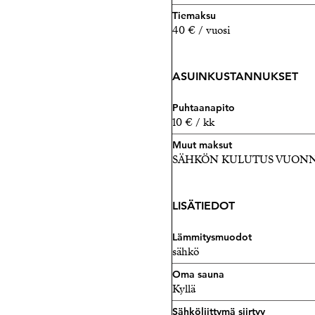
Tiemaksu
40 € / vuosi
ASUINKUSTANNUKSET
Puhtaanapito
10 € / kk
Muut maksut
SÄHKÖN KULUTUS VUONNA 2
LISÄTIEDOT
Lämmitysmuodot
sähkö
Oma sauna
Kyllä
Sähköliittymä siirtyy