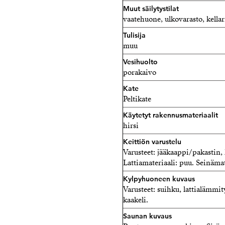
Muut säilytystilat
vaatehuone, ulkovarasto, kella
Tulisija
muu
Vesihuolto
porakaivo
Kate
Peltikate
Käytetyt rakennusmateriaalit
hirsi
Keittiön varustelu
Varusteet: jääkaappi/pakastin, l
Lattiamateriaali: puu. Seinämat
Kylpyhuoneen kuvaus
Varusteet: suihku, lattialämmity
kaakeli.
Saunan kuvaus