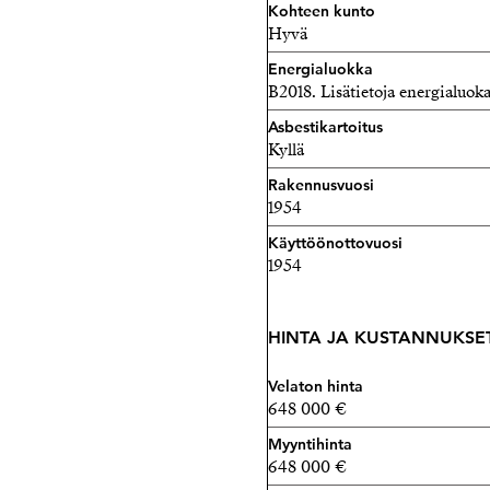
Kohteen kunto
Hyvä
Energialuokka
B2018. Lisätietoja energialuo
Asbestikartoitus
Kyllä
Rakennusvuosi
1954
Käyttöönottovuosi
1954
HINTA JA KUSTANNUKSE
Velaton hinta
648 000 €
Myyntihinta
648 000 €