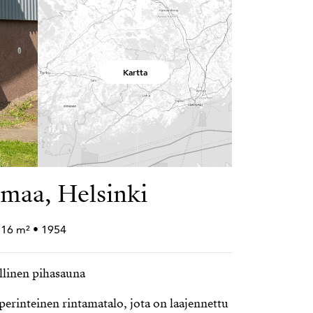
Kartta
nmaa, Helsinki
 316 m² • 1954
yllinen pihasauna
erinteinen rintamatalo, jota on laajennettu