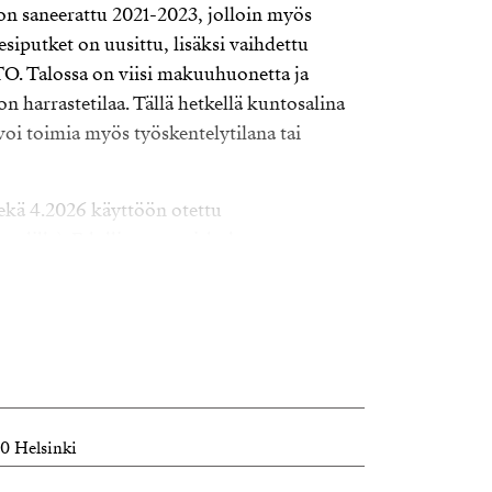
on saneerattu 2021-2023, jolloin myös
esiputket on uusittu, lisäksi vaihdettu
O. Talossa on viisi makuuhuonetta ja
on harrastetilaa. Tällä hetkellä kuntosalina
voi toimia myös työskentelytilana tai
kä 4.2026 käyttöön otettu
eelilla). Edulliset asumiskulut.
ja tilat mahdollisuuksia täynnä! Tämä sopii
 tai yrittäjälle, joka kaipaa tilaa ympärilleen
iirissäkin, sillä asfaltoituun pihaan mahtuu
matkailuauto tai venekin. Sähköauton
0 Helsinki
 valmistunut pihasauna puulämmitteisellä
yksiö keittiöineen ja se on kunnostettu