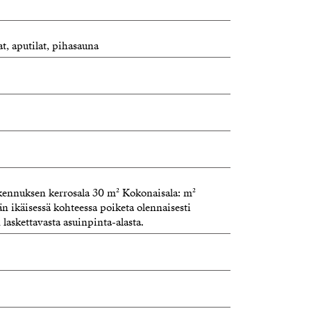
akuninmaa on jo kauan asutettu
 kulkuyhteydet moneen suuntaan.
at, aputilat, pihasauna
artner
d.fi
3463551-4
akennuksen kerrosala 30 m² Kokonaisala: m²
n ikäisessä kohteessa poiketa olennaisesti
askettavasta asuinpinta-alasta.