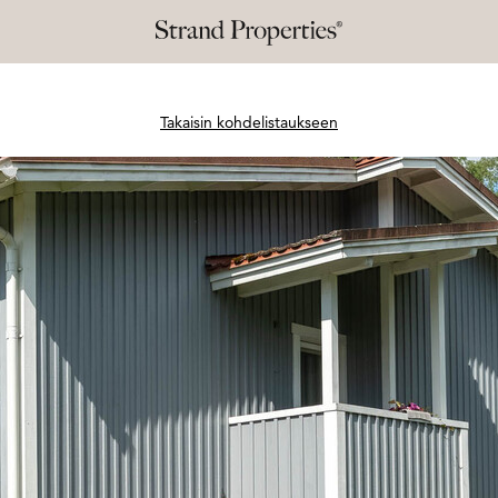
Takaisin kohdelistaukseen