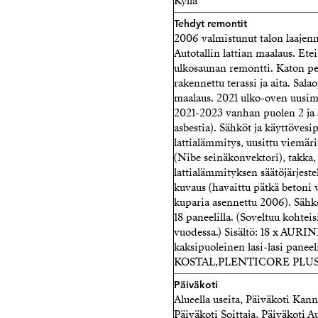
Kyllä
Tehdyt remontit
2006 valmistunut talon laajen
Autotallin lattian maalaus. Ete
ulkosaunan remontti. Katon pe
rakennettu terassi ja aita. Sal
maalaus. 2021 ulko-oven uusi
2021-2023 vanhan puolen 2 ja 3
asbestia). Sähköt ja käyttövesi
lattialämmitys, uusittu viemär
(Nibe seinäkonvektori), takka
lattialämmityksen säätöjärjes
kuvaus (havaittu pätkä betoni v
kuparia asennettu 2006). Sähk
18 paneelilla. (Soveltuu kohte
vuodessa.) Sisältö: 18 x 
kaksipuoleinen lasi-lasi pane
KOSTAL,PLENTICORE PLUS 
Päiväkoti
Alueella useita, Päiväkoti Kann
Päiväkoti Soittaja, Päiväkoti A