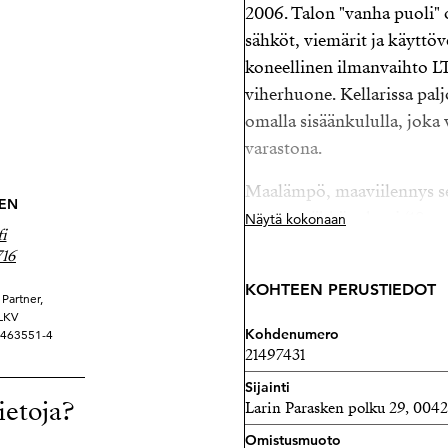
2006. Talon "vanha puoli" 
sähköt, viemärit ja käyttöv
koneellinen ilmanvaihto LT
viherhuone. Kellarissa palj
omalla sisäänkululla, joka 
varastona.
Maalämpö, maaviilennys se
NEN
aurinkosähköpaketti (18 pan
Näytä kokonaan
i
716
Tilava 1 075m² oma tontti 
niin harrastavalle perheelle
KOHTEEN PERUSTIEDOT
Partner,
niin sisätiloissa kuin pihap
 LKV
Kohdenumero
 3463551-4
kerralla useampikin auto, 
21497431
latausasema etäohjuksella.
Sijainti
ietoja?
Larin Parasken polku 29, 0042
Ja mikä parasta, oma 2006
kiukaalla. Pihasaunassa on 
Omistusmuoto