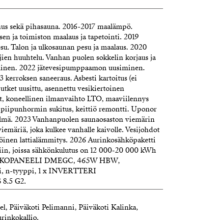
nus sekä pihasauna. 2016-2017 maalämpö.
isen ja toimiston maalaus ja tapetointi. 2019
su. Talon ja ulkosaunan pesu ja maalaus. 2020
aojien huuhtelu. Vanhan puolen sokkelin korjaus ja
minen. 2022 jätevesipumppaamon uusiminen.
 kerroksen saneeraus. Asbesti kartoitus (ei
putket uusittu, asennettu vesikiertoinen
it, koneellinen ilmanvaihto LTO, maaviilennys
, piipunhormin sukitus, keittiö remontti. Uponor
telmä. 2023 Vanhanpuolen saunaosaston viemärin
iemäriä, joka kulkee vanhalle kaivolle. Vesijohdot
öinen lattialämmitys. 2026 Aurinkosähköpaketti
isiin, joissa sähkönkulutus on 12 000-20 000 kWh
AURINKOPANEELI DMEGC, 465W HBW,
eli, n-tyyppi, 1 x INVERTTERI
8.5 G2.
el, Päiväkoti Pelimanni, Päiväkoti Kalinka,
urinkokallio.