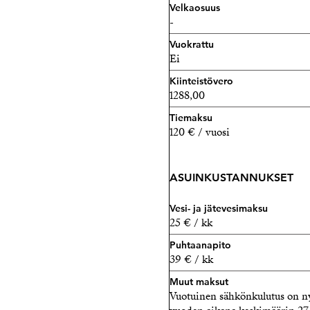
Velkaosuus
-
Vuokrattu
Ei
Kiinteistövero
1288,00
Tiemaksu
120 € / vuosi
ASUINKUSTANNUKSET
Vesi- ja jätevesimaksu
25 € / kk
Puhtaanapito
39 € / kk
Muut maksut
Vuotuinen sähkönkulutus on nyk