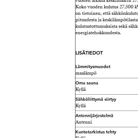
vuoden aikana keskimäärin 27
Koko vuoden kulutus 27.500 kW
on tietoinen, että sähkönkulu
pituudesta ja keskilämpötilast
kulutustottumuksista sekä sähkö
energiatehokkuudesta.
LISÄTIEDOT
Lämmitysmuodot
maalämpö
Oma sauna
Kyllä
Sähköliittymä siirtyy
Kyllä
Antennijärjestelmä
Antenni
Kuntotarkistus tehty