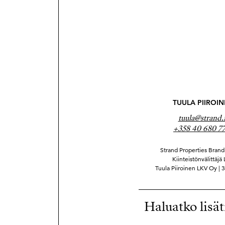
TUULA PIIROI
tuula@strand.f
+358 40 680 7
Strand Properties Brand 
Kiinteistönvälittäjä
Tuula Piiroinen LKV Oy |
Haluatko lisät