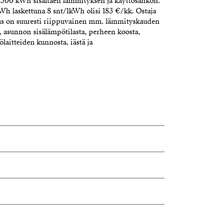
.500 kWh sisältäen lämmityksen ja käyttösähkön.
h laskettuna 8 snt/1kWh olisi 183 €/kk. Ostaja
tus on suuresti riippuvainen mm. lämmityskauden
a, asunnon sisälämpötilasta, perheen koosta,
laitteiden kunnosta, iästä ja