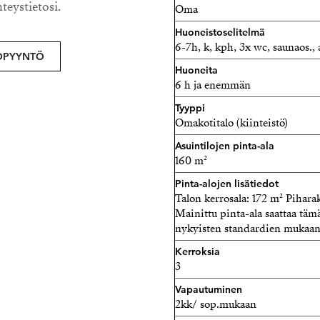
hteystietosi.
Oma
2019. Kaarelaan kuuluva H
pientaloalue, josta hyvät
Huoneistoselitelmä
6-7h, k, kph, 3x wc, saunaos., 
OPYYNTÖ
Esittelyt ja lisätiedot;
Huoneita
Tuula Piiroinen
6 h ja enemmän
Kiinteistönvälittäjä LKV
Tyyppi
Strand Properties Brand P
Omakotitalo (kiinteistö)
040 680 7716 - tuula@stran
Asuintilojen pinta-ala
Tuula Piiroinen LKV Oy | 
160 m²
Pinta-alojen lisätiedot
Talon kerrosala: 172 m² Pihar
Mainittu pinta-ala saattaa tämä
nykyisten standardien mukaan l
Kerroksia
3
Vapautuminen
2kk/ sop.mukaan