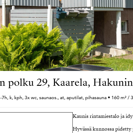
n polku 29, Kaarela, Hakuni
-7h, k, kph, 3x wc, saunaos., at, aputilat, pihasauna • 160 m² /
Kaunis rintamiestalo ja id
Hyvässä kunnossa pidetty p