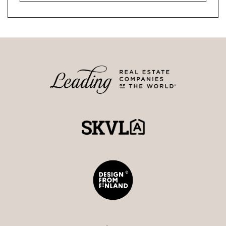
Lisätiedot ja esittelyt,
Mia Hollands
Kiinteistönvälittäjä LKV, LVV, Kaupanvahvistaja,
SKVL Laatuauktorisoitu
Strand Properties Brand Partner
0400 54 8888 – mia@strand.fi