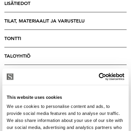
LISÄTIEDOT
Kodissa on runsaasti tilaa niin arkeen kuin juhlaankin,
sekä perheen harrastuksiin ja säilytykseenkin.
TILAT, MATERIAALIT JA VARUSTELU
Jättimäinen kodinhoitohuone helpottaa perhearkea, ja
lisäksi talosta löytyvät nikkarointitila, lämmintä
TONTTI
varastotilaa sekä oma kuntoiluhuone.
Kodin yksityiskohdissa näkyy laadukas toteutus.
TALOYHTIÖ
Mittatilaustyönä valmistetut massiivitammiportaat
tuovat näyttävyyttä ja tunnelmaa, sekä lämpöä luovat
myös kaksi takkaa. Sisäänkäyntiin toteutettu luiska
YRITYKSEN TIEDOT
mahdollistaa esteettömämmän kulun esimerkiksi
vaunujen tai pyörätuolin kanssa.
This website uses cookies
Suuri ja suojaisa piha on kuin oma puutarhakeidas.
We use cookies to personalise content and ads, to
Nurmialueet, kallio, luonnonmukainen kuntta ja
provide social media features and to analyse our traffic.
istutukset luovat vaihtelevan ja tunnelmallisen
We also share information about your use of our site with
ympäristön niin oleskeluun kuin lasten leikkeihin.
our social media, advertising and analytics partners who