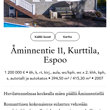
Kaikki kuvat
Kartta
Åminnentie 11, Kurttila,
Espoo
1 200 000 € • 6h, k, rt, kirj., aula, wc/kph, wc x 2, khh, kph,
s, autotalli ja autokatos • 394,50 m² / 415,30 m² • 2007
Huvilatunnelmaa korkealla mäen päällä Åminnentiellä
Romanttinen kokonaisuus sulautuu vehreään