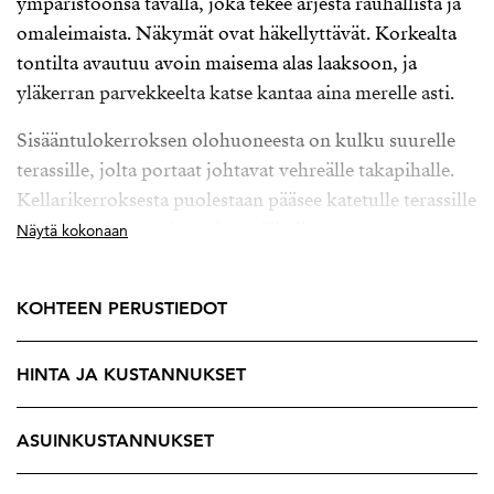
ympäristöönsä tavalla, joka tekee arjesta rauhallista ja
omaleimaista. Näkymät ovat häkellyttävät. Korkealta
tontilta avautuu avoin maisema alas laaksoon, ja
yläkerran parvekkeelta katse kantaa aina merelle asti.
Sisääntulokerroksen olohuoneesta on kulku suurelle
terassille, jolta portaat johtavat vehreälle takapihalle.
Kellarikerroksesta puolestaan pääsee katetulle terassille
sekä lämmitetyn uima-altaan äärelle.
Näytä kokonaan
Ilmalämpöpumpulla lämmitettävä uima-allas ja
lasitettu terassi tekevät pihapiiristä viihtyisän pitkälle
KOHTEEN PERUSTIEDOT
syksyyn.
Keittiö on suunniteltu ruoanlaittoa rakastavalle.
HINTA JA KUSTANNUKSET
Varustelun viimeistelevät keraaminen liesi, kaasuliesi
sekä tunnelmallinen puuliesi. Täyskorkeat jääkaappi ja
ASUINKUSTANNUKSET
pakastin sekä runsaat kaapistot tarjoavat toimivuutta ja
säilytystilaa ilman kompromisseja.