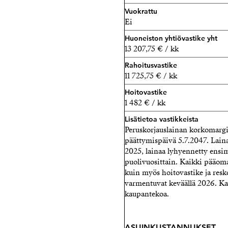
Vuokrattu
Ei
Huoneiston yhtiövastike yht
13 207,75 € / kk
Rahoitusvastike
11 725,75 € / kk
Hoitovastike
1 482 € / kk
Lisätietoa vastikkeista
Peruskorjauslainan korkomargi
päättymispäivä 5.7.2047. Lain
2025, lainaa lyhyennetty ensi
puolivuosittain. Kaikki pääoma
kuin myös hoitovastike ja resk
varmentuvat keväällä 2026. K
kaupantekoa.
ASUINKUSTANNUKSET