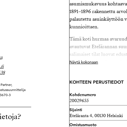
asumismukavuus kohtaavat 
1891–1896 rakennettu arvok
palautettu asuinkäyttöön 
kunnioittaen.
Tämä koti hurmaa avaruudel
avautuvat Etelärannan suu
salimaiset tilat luovat ed
LI
kokonaisuuden. Avara olesk
Näytä kokonaan
fi
keittiöön, makuuhuoneet sij
638
yhdessä niistä on oma par
KOHTEEN PERUSTIEDOT
sauna.
Partner,
ustussuunnittelija
Kohdenumero
83670-3
Taloyhtiössä on myynnissä
20029655
saneerattu vuonna 2025. Et
Sijainti
vuoteen 2030 mennessä, ja 
ietoja?
Eteläranta 4, 00130 Helsinki
ovat kävelyetäisyydellä.
Omistusmuoto