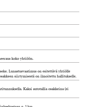
neeraus koko yhtiöön.
useke. Lunastusvaatimus on esitettävä yhtiölle
sakkeen siirtymisestä on ilmoitettu hallitukselle.
itunnuksella. Kaksi autotallia osakkeina (ei
inkeskustaan n. 1 km.