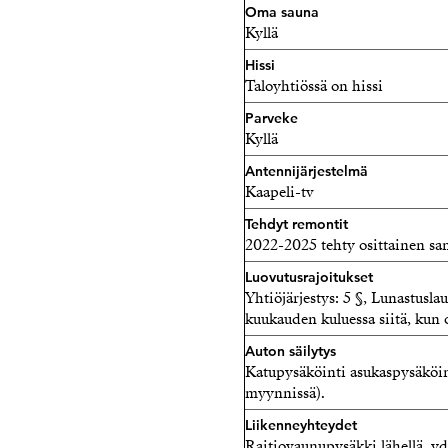
Oma sauna
Kyllä
Hissi
Taloyhtiössä on hissi
Parveke
Kyllä
Antennijärjestelmä
Kaapeli-tv
Tehdyt remontit
2022-2025 tehty osittainen sa
Luovutusrajoitukset
Yhtiöjärjestys: 5 §, Lunastusla
kuukauden kuluessa siitä, kun o
Auton säilytys
Katupysäköinti asukaspysäköint
myynnissä).
Liikenneyhteydet
Raitiovaunupysäkki lähellä, yd