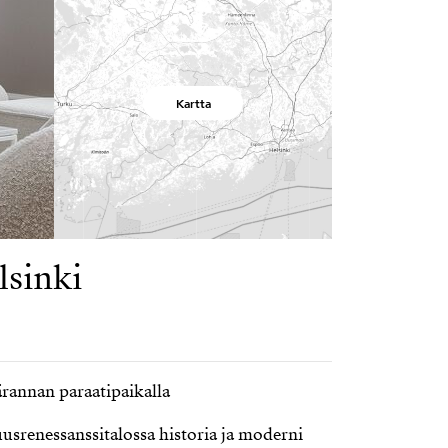
Kartta
lsinki
rannan paraatipaikalla
uusrenessanssitalossa historia ja moderni