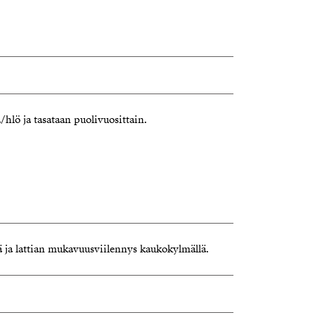
lö ja tasataan puolivuosittain.
 ja lattian mukavuusviilennys kaukokylmällä.