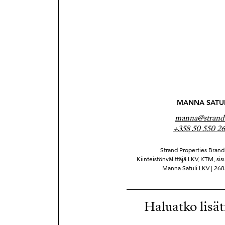
MANNA SATU
manna@strand.
+358 50 550 2
Strand Properties Brand 
Kiinteistönvälittäjä LKV, KTM, sis
Manna Satuli LKV | 26
Haluatko lisät