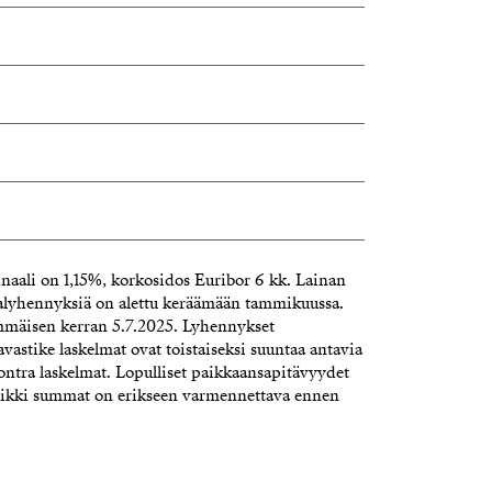
naali on 1,15%, korkosidos Euribor 6 kk. Lainan
alyhennyksiä on alettu keräämään tammikuussa.
mmäisen kerran 5.7.2025. Lyhennykset
vastike laskelmat ovat toistaiseksi suuntaa antavia
ontra laskelmat. Lopulliset paikkaansapitävyydet
aikki summat on erikseen varmennettava ennen