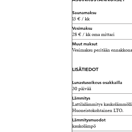
Saunamaksu
15 € / kk
Vesimaksu
28 € / kk oma mittari
Muut maksut
Vesimaksu peritään ennakkona/h
LISÄTIEDOT
Lunastusoikeus osakkailla
30 päivää
Lämmitys
Lattilalämmitys kaukolämmöllä
Huoneistokohtainen LTO.
Lämmitysmuodot
kaukolämpö