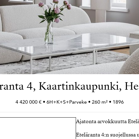
ranta 4, Kaartinkaupunki, He
4 420 000 € • 6H+
K+
S+
Parveke • 260 m² • 1896
Ajatonta arvokkuutta Etelä
Eteläranta 4:n suojellussa 