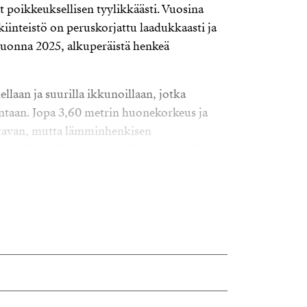
poikkeuksellisen tyylikkäästi. Vuosina
iinteistö on peruskorjattu laadukkaasti ja
vuonna 2025, alkuperäistä henkeä
laan ja suurilla ikkunoillaan, jotka
ntaan. Jopa 3,60 metrin huonekorkeus ja
ustavan, mutta lämminhenkisen
elutila yhdistyy moderniin saarekkeelliseen
oittuvat rauhallisen sisäpihan puolelle ja
veke. Asunnossa on myös viihtyisä oma
 asuntoja 21–322,5 m². Koko rakennus on
eläranta kehittyy merelliseksi bulevardiksi
keskustan palvelut sekä kulttuuritarjonta