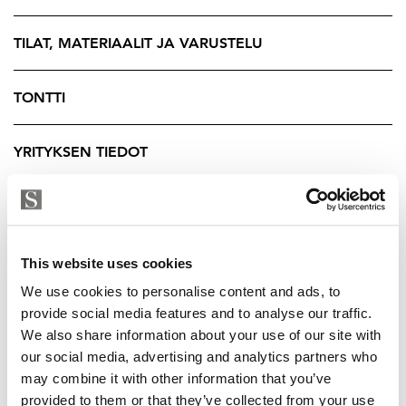
Myös keittiössä riittää tilaa useammallekin kokille,
vanhan puuhellan luodessa kodikasta tunnelmaa.
TILAT, MATERIAALIT JA VARUSTELU
Päärakennuksessa on kaksi kylpyhuonetta, sauna sekä
kodinhoitohuone.
TONTTI
Laajalla pihamaalla nautitaan Suomen kesästä upeissa
YRITYKSEN TIEDOT
puitteissa. Pihapiirin saunakota, uima-allas, poreamme
ja monipuoliset oleskelualueet kutsuvat nauttimaan
Suomen kesästä.
Myös pihapiirin muut rakennukset on otettu huolella
This website uses cookies
uuteen käyttöön. Sekä aitta että vanha väentupa on
saneerattu majoituskäyttöön, ja vanhaan navettaan on
We use cookies to personalise content and ads, to
provide social media features and to analyse our traffic.
luotu viihtyisä kokoontumistila. Tilan muut
We also share information about your use of our site with
rakennukset tarjoavat runsaasti erilaista säilytystilaa, ja
our social media, advertising and analytics partners who
autoille on neljän auton autokatos.
may combine it with other information that you’ve
provided to them or that they’ve collected from your use