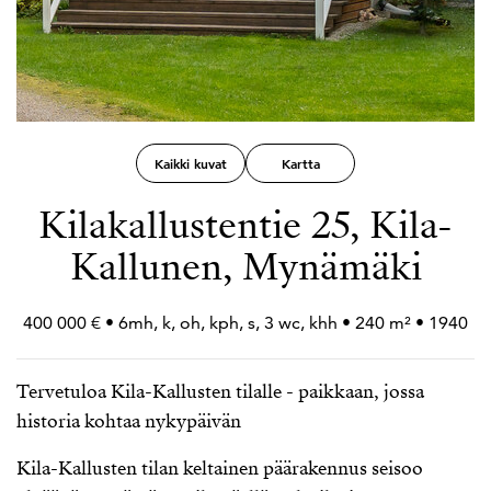
Kaikki kuvat
Kartta
Kilakallustentie 25, Kila-
Kallunen, Mynämäki
400 000 € • 6mh, k, oh, kph, s, 3 wc, khh • 240 m² • 1940
Tervetuloa Kila-Kallusten tilalle - paikkaan, jossa
historia kohtaa nykypäivän
Kila-Kallusten tilan keltainen päärakennus seisoo