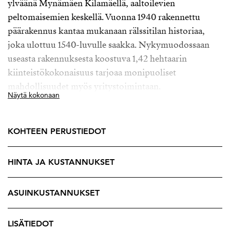
ylväänä Mynämäen Kilamäellä, aaltoilevien
peltomaisemien keskellä. Vuonna 1940 rakennettu
päärakennus kantaa mukanaan rälssitilan historiaa,
joka ulottuu 1540-luvulle saakka. Nykymuodossaan
useasta rakennuksesta koostuva 1,42 hehtaarin
kiinteistökokonaisuus tarjoaa monipuoliset
mahdollisuudet myös yritystoimintaan.
Näytä kokonaan
Päärakennuksessa on vaalittu tilan pitkää historiaa,
nykyajan vaatimuksista tinkimättä. Päärakennusta on
KOHTEEN PERUSTIEDOT
saneerattu ja laajennettu 1990-luvun loppupuolella, ja
kuuden makuuhuoneen ansiosta se tarjoaa tilavan
HINTA JA KUSTANNUKSET
kodin suuremmallekin perheelle.
Vanhat lautalattiat, upeat kakluuniuunit ja tarkoin
ASUINKUSTANNUKSET
harkitut yksityiskohdat sitovat monipuoliset tilat
luontevasti yhteen. Viihtyisät oleskelutilat kutsuvat
LISÄTIEDOT
viettämään aikaa suuremmankin seurueen kesken.