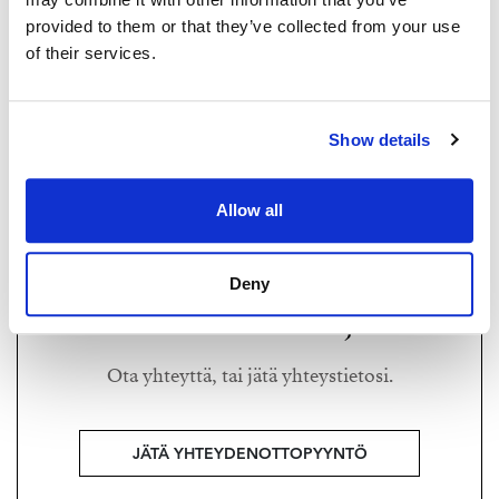
provided to them or that they’ve collected from your use
of their services.
MANNA SATULI
manna@strand.fi
Show details
+358 50 550 2638
Strand Properties Brand Partner,
Allow all
Kiinteistönvälittäjä LKV, KTM, sisustussuunnittelija
Manna Satuli LKV | 2683670-3
Deny
Haluatko lisätietoja?
Ota yhteyttä, tai jätä yhteystietosi.
JÄTÄ YHTEYDENOTTOPYYNTÖ