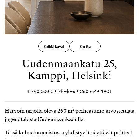
Kaikki kuvat
Kartta
Uudenmaankatu 25,
Kamppi, Helsinki
1 790 000 € • 7h+
k+
s • 260 m² • 1901
Harvoin tarjolla oleva 260 m² perheasunto arvostetusta
jugendtalosta Uudenmaankadulla.
Tässä kulmahuoneistossa yhdistyvät näyttävät puitteet