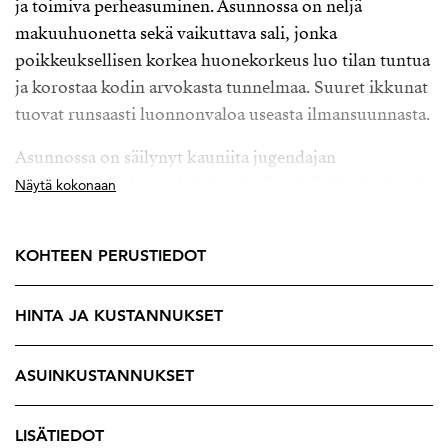
ja toimiva perheasuminen. Asunnossa on neljä
makuuhuonetta sekä vaikuttava sali, jonka
poikkeuksellisen korkea huonekorkeus luo tilan tuntua
ja korostaa kodin arvokasta tunnelmaa. Suuret ikkunat
tuovat runsaasti luonnonvaloa useasta ilmansuunnasta.
Asunnossa on säilynyt kauniita jugendajan
yksityiskohtia, kuten kakluuni, näyttävät listoitukset ja
Näytä kokonaan
alkuperäishenkinen tunnelma. Talon kaunis
rappukäytävä ja hissi viimeistelevät kokonaisuuden.
KOHTEEN PERUSTIEDOT
Sijainti Uudenmaankadulla on erinomainen, kaikki
kantakaupungin palvelut, koulut, päiväkodit,
HINTA JA KUSTANNUKSET
ravintolat ja liikenneyhteydet ovat kävelyetäisyydellä.
ASUINKUSTANNUKSET
Hyvin hoidettu ja varakas taloyhtiö sekä maltillinen
hoitovastike tekevät kokonaisuudesta entistä
houkuttelevamman.
LISÄTIEDOT