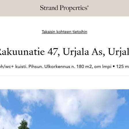
Takaisin kohteen tietoihin
akuunatie 47, Urjala As, Urja
ph/wc+
kuisti. Pihsun. Ulkorkennus n. 180 m2, om lmpi • 125 m