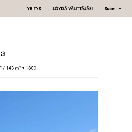
Suomi
YRITYS
LÖYDÄ VÄLITTÄJÄSI
la
² / 143 m² • 1800