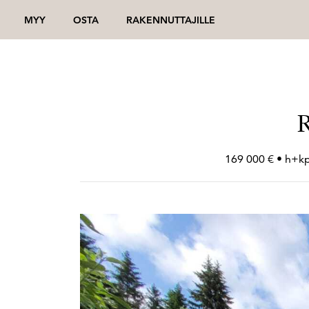
MYY
OSTA
RAKENNUTTAJILLE
R
169 000 € • h+
k