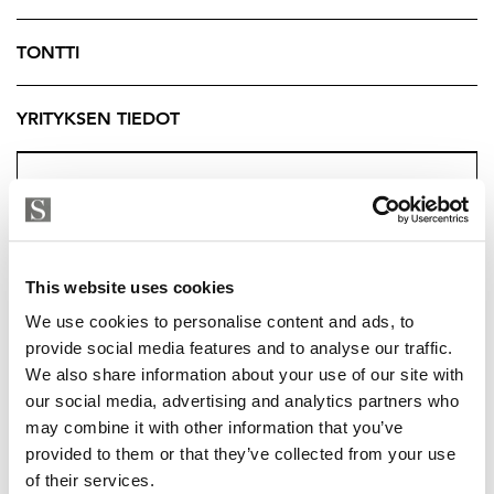
Sijainti tarjoaa hyvät kulkuyhteydet sekä sujuvan
yhteyden Lempäälän palveluihin. Tontti soveltuu
TONTTI
erinomaisesti uuden omakotitalon rakennuspaikaksi tai
kohteeksi, jossa uusi omistaja voi toteuttaa omat
YRITYKSEN TIEDOT
suunnitelmansa alusta alkaen.
Kysy lisätietoja välittäjältä.
Tuukka Hakkarainen
Ylempi Kiinteistönvälittäjä, YKV LKV
Strand Properties Brand Partner
This website uses cookies
040 174 3010
We use cookies to personalise content and ads, to
tuukka.hakkarainen@strand.fi
provide social media features and to analyse our traffic.
We also share information about your use of our site with
our social media, advertising and analytics partners who
may combine it with other information that you’ve
TUUKKA HAKKARAINEN
provided to them or that they’ve collected from your use
of their services.
tuukka.hakkarainen@strand.fi