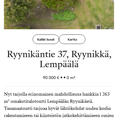
Kaikki kuvat
Kartta
Ryynikäntie 37, Ryynikkä,
Lempäälä
90 000 € • • 0 m²
Nyt tarjolla erinomainen mahdollisuus hankkia 1 263
m² omakotitalotontti Lempäälän Ryynikästä.
Tasamaatontti tarjoaa hyvät lähtökohdat uuden kodin
rakentamiseen tai kiinteistön jatkokehittämiseen omien