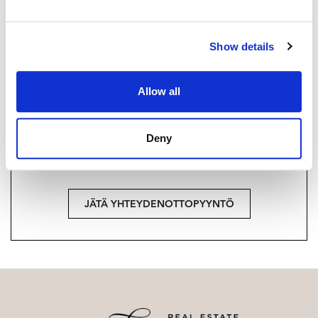
+358 40 174 3010
Strand Properties Brand Partner,
Show details
Ylempi kiinteistönvälittäjä YKV, LKV
Tuukka Hakkarainen LKV | 3324650-9
Allow all
Haluatko lisätietoja?
Deny
Ota yhteyttä, tai jätä yhteystietosi.
JÄTÄ YHTEYDENOTTOPYYNTÖ