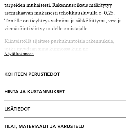
tarpeiden mukaisesti. Rakennusoikeus määräytyy
asemakaavan mukaisesti tehokkuusluvulla e=0,25.
Tontille on tieyhteys valmiina ja sähköliittymä, vesi ja
viemäröinti siirtyy uudelle omistajalle.
Kiinteistöllä sijaitsee purkukuntoisia rakennuksia,
jotka myydään siinä kunnossa kuin ne
Näytä kokonaan
kaupantekohetkellä ovat. Rakennusten kuntoa ei ole
selvitetty, eikä niitä myydä asuinkäyttöön soveltuvina
rakennuksina. Mikäli ostaja päättää kunnostaa tai
KOHTEEN PERUSTIEDOT
remontoida rakennuksia käyttöönsä, vastaa ostaja
kaikista rakennusten kuntoon, korjaustarpeisiin,
HINTA JA KUSTANNUKSET
rakenteisiin, mahdollisiin virheisiin sekä
käyttöönottoon liittyvistä kustannuksista ja riskeistä.
LISÄTIEDOT
Myyjä ei vastaa rakennusten kunnosta eikä niiden
soveltuvuudesta mihinkään käyttötarkoitukseen.
TILAT, MATERIAALIT JA VARUSTELU