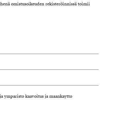
henä omistusoikeuden rekisteröinnissä toimii
a ymparisto kaavoitus ja maankaytto