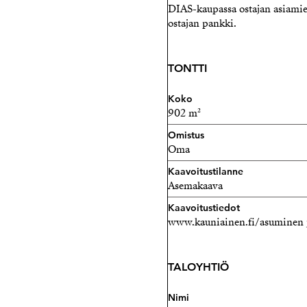
DIAS-kaupassa ostajan asiamie
ostajan pankki.
TONTTI
Koko
902 m²
Omistus
Oma
Kaavoitustilanne
Asemakaava
Kaavoitustiedot
www.kauniainen.fi/asuminen j
TALOYHTIÖ
Nimi