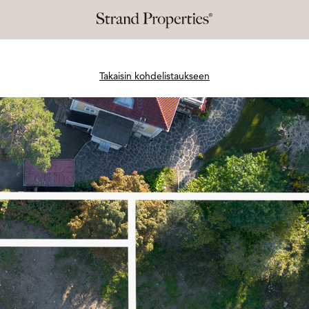
Takaisin kohdelistaukseen