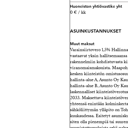
Strand Properties Brand P
Huoneiston yhtiövastike yht
0 € / kk
040 718 1859 – jan-peter@s
Mia Hollands
ASUINKUSTANNUKSET
Kiinteistönvälittäjä LKV,
Laatuauktorisoitu
Muut maksut
Strand Properties Brand P
Varainsiirtovero 1,5% Hallinn
vastaavat yksin hallitsemaansa a
0400 54 8888 – mia@strand
rakennelmiin kohdistuvasta kii
viranomaismaksuista. Maapohja
kesken kiinteistön omistusosuu
hallinta-alue A, Asunto Oy Kau
hallinta-alue B, Asunto Oy Ka
laskennalliset kiinteistöverotu
2033. Maksettava kiinteistöve
yhteensä enintään kolminkerta
sähköliittymän ylläpito on Toh
kuukaudessa. Esitetyt asumisk
siten olla pienempiä tai suure
asumistottumuksista sekä palvel