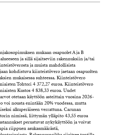
artner
trand.fi
 LVV, Kaupanvahvistaja, SKVL
artner
anjakosopimuksen mukaan osapuolet A ja B
lueeseen ja sillä sijaitseviin rakennuksiin ja/tai
.fi
nteistöverosta ja muista mahdollisista
an kohdistuva kiinteistövero jaetaan osapuolten
ksien mukaisessa suhteessa. Kiinteistövero
niaisten Tohtori 4 372,27 euroa. Kiinteistövero
uniaisten Kustos 4 838,33 euroa. Uudet
sarvot otetaan käyttöön asteittain vuosina 2026-
ro voi nousta enintään 20% vuodessa, mutta
iseksi alkuperäiseen verrattuna. Carunan
torin nimissä, liittymän ylläpito 43,55 euroa
ustannukset perustuvat nykykäyttöön ja voivat
mpia riippuen asukasmäärästä,
untarjoajasta. Rakennuspaikka sijaitsee tontilla,