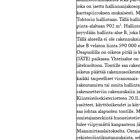
joka on jaettu hallinnanjakos
karttapiirroksen mukaisesti. 
Tohtorin hallintaan. Tällä halli
pinta-alaltaan 902 m². Hallint
myydään hallinta-alue B, joka
Tällä alueella ei ole rakennuks
alue B velaton hinta 590 000 e
Osapuolilla on oikeus pitää ja 
(JÄTE) paikassa. Yhteisalue on 
jätehuoltoon. Tontille saa rake
oikeus päättää rakennusoikeute
kaikki tarpeelliset viranomais
rakentamista tai muita hallinta-
rakennettaviin rakennuksiin j
Kiinteistörekisteriotteen 20.1
rasitteet, käyttöoikeudet ja kä
saa johtaa alapuolen tontille.
omistajamerkintä huoneistotiet
tulee viipymättä kaupanteon jä
Maanmittauslaitokselta. Ostaj
rekisteröintikustannuksista, 