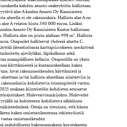
opimuksella kahden asunto-osakeyhtiön hallintaan
Myytävä alue A kuuluu Asunto Oy Kauniaisten
nta-alueella ei ole rakennuksia. Hallinta alue A on
a alue A velaton hinta 540 000 euroa. Lisäksi
 kuuluu Asunto Oy Kauniaisten Kustos hallintaan.
ia. Hallinta alue on pinta-alaltaan 998 m². Hallinta
uroa. Osapuolet hallitsevat yhdessä aluetta C.
käyttää jäteastioitansa karttapiirrokseen merkityssä
tarkoitettu ajoväyläksi, läpikulkuun sekä
ntaa maanpäällisen kellarin. Osapuolilla on yksin
nsa käyttämisestä ja kustannuksellaan hakea
- tms. luvat rakennusoikeuden käyttämistä ja
aluettaan ja/tai hallinta-alueellaan sijaitseviin ja
a rakennelmiin kohdistuvia toimenpiteitä varten.
1.2025 mukaan kiinteistöön kohdistuu seuraavat
yttörajoitukset: Hulevesiviemärijohto. Hulevedet
 Myyjällä on kohteeseen kohdistuva sähköinen
ojärjestelmässä. Ostaja on tietoinen, että hänen
lkeen hakea omistusoikeutensa rekisteröintiä
a vastaa omistusoikeuden
sekä mahdollisesta hakemusmaksun korotuksesta.