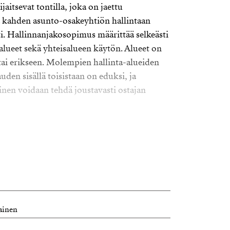
aitsevat tontilla, joka on jaettu
 kahden asunto-osakeyhtiön hallintaan
i. Hallinnanjakosopimus määrittää selkeästi
alueet sekä yhteisalueen käytön. Alueet on
tai erikseen. Molempien hallinta-alueiden
en sisällä toisistaan on eduksi, ja
nen voidaan tehdä joustavasti ostajan
 Kauniaisten Tohtori, on pinta-alaltaan 902
I 185 kem2. Tämä hallinta-alue kuuluu
Oy Kauniaisten Tohtorin hallintaan.
päättää rakennusoikeuden käyttämisestä sekä
kki tarvittavat viranomaisluvat
eseen kohdistuvia toimenpiteitä varten.
nta 540 000 euroa.
ainen