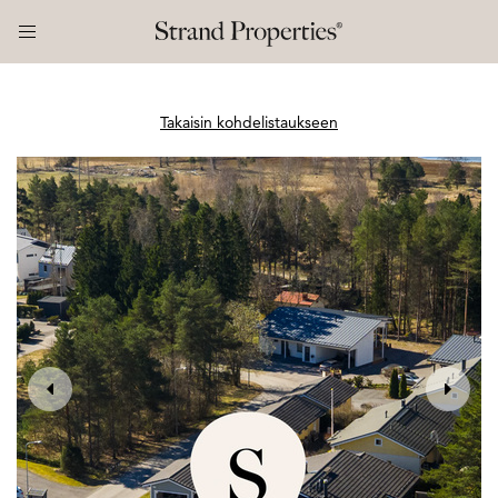
Takaisin kohdelistaukseen