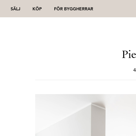
SÄLJ
KÖP
FÖR BYGGHERRAR
Pie
4