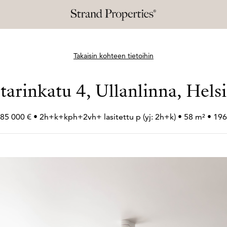
Takaisin kohteen tietoihin
tarinkatu 4, Ullanlinna, Hels
85 000 € • 2h+
k+
kph+
2vh+
lasitettu p (yj: 2h+
k) • 58 m² • 19