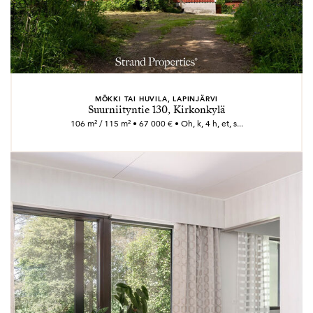
MÖKKI TAI HUVILA, LAPINJÄRVI
Suurniityntie 130, Kirkonkylä
106 m² / 115 m² • 67 000 € • Oh, k, 4 h, et, s...