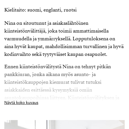
Kielitaito: suomi, englanti, ruotsi
Nina on sitoutunut ja asiakaslähtöinen
kiinteistönvälittäjä, joka toimii ammattimaisella
varmuudella ja ymmärryksellä. Lopputuloksena on
aina hyvät kaupat, mahdollisimman turvallinen ja hyvä
kodinvaihto sekä tyytyväiset kaupan osapuolet.
Ennen kiinteistönvälitystä Nina on tehnyt pitkän
pankkiuran, jonka aikana myös asunto- ja
kiinteistökauppojen kiemurat tulivat tutuksi
asiakkaiden esittäessä kysymyksiä omiin
asuntokauppoihinsa liittyen. Kiinteistönvälityksen ja
Näytä koko kuvaus
asuntorahoituksen vankkana osaajana Nina auttaa ja
neuvoo asiakkaitaan läpi koko asunnon myynti- ja
ostoprosessin. Työ, joka vaatii monen eri aihealueen
vahvaa osaamista, on hänelle innostava ja motivoiva.