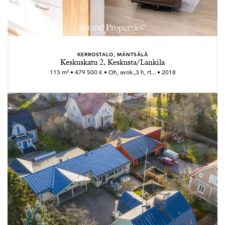
KERROSTALO, MÄNTSÄLÄ
Keskuskatu 2, Keskusta/Lankila
113 m² • 479 500 € • Oh, avok.,3 h, rt... • 2018