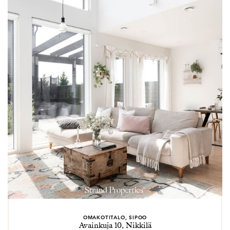
Ninan elämänmittainen harrastus on suunnistus. Laji,
jossa metsä on pelikenttä, on Ninalle luonnollinen
valinta: suoritus vaatii kokonaiskuvan hahmottamista,
yksityiskohtien huomioimista, keskittymiskykyä,
itsenäistä tekemistä ja kestävyyttä. Tässä Ninan
vahvuudet myös kiinteistönvälittäjänä!
OMAKOTITALO, SIPOO
Avainkuja 10, Nikkilä