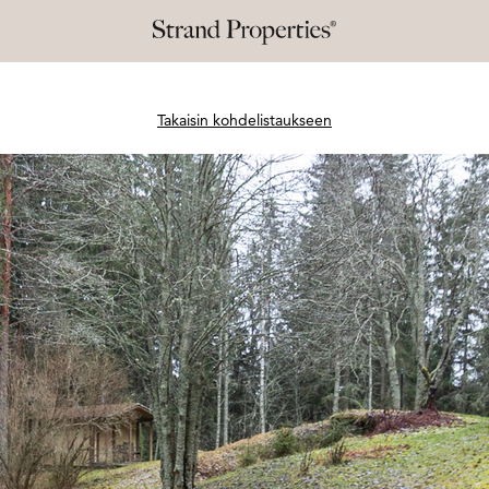
Takaisin kohdelistaukseen