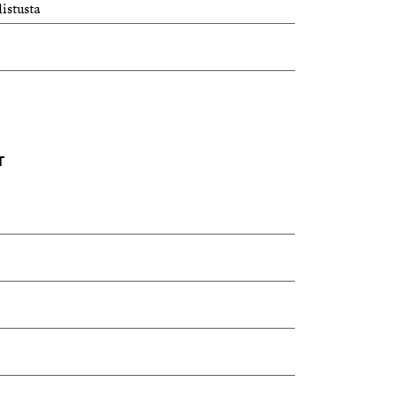
istusta
T