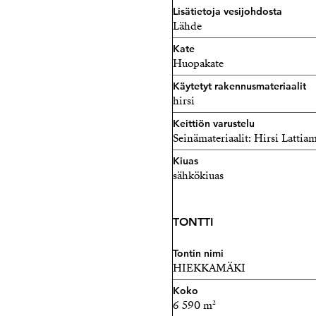
Lisätietoja vesijohdosta
Lähde
Kate
Huopakate
Käytetyt rakennusmateriaalit
hirsi
Keittiön varustelu
Seinämateriaalit: Hirsi Lattia
Kiuas
sähkökiuas
TONTTI
Tontin nimi
HIEKKAMÄKI
Koko
6 590 m²