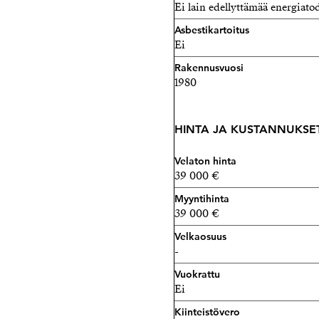
Ei lain edellyttämää energiatod
Asbestikartoitus
Ei
Rakennusvuosi
1980
HINTA JA KUSTANNUKSE
Velaton hinta
39 000 €
Myyntihinta
39 000 €
Velkaosuus
-
Vuokrattu
Ei
Kiinteistövero