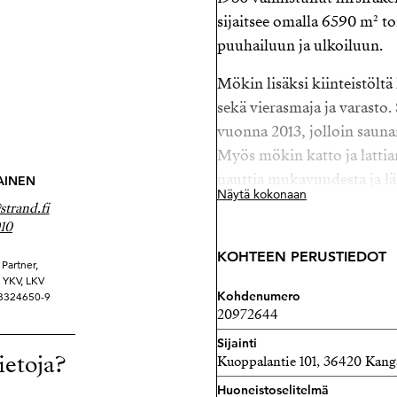
sijaitsee omalla 6590 m² ton
puuhailuun ja ulkoiluun.
Mökin lisäksi kiinteistölt
sekä vierasmaja ja varast
vuonna 2013, jolloin saunan 
Myös mökin katto ja lattia
nauttia mukavuudesta ja 
AINEN
Näytä kokonaan
trand.fi
Sähkölämmityksellä ja luon
10
tarjoaa kaikki tarvittavat 
KOHTEEN PERUSTIEDOT
jääkaapilla. Kangasalan al
Partner,
ä YKV, LKV
metsistä, jotka tarjoavat up
Kohdenumero
 3324650-9
20972644
Tartu tilaisuuteen hankkia
Sijainti
tämä mökki on täydellinen 
ietoja?
Kuoppalantie 101, 36420 Kang
luoda unohtumattomia mui
Huoneistoselitelmä