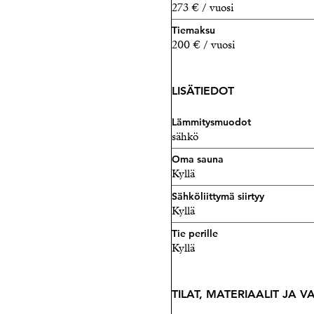
273 € / vuosi
Tiemaksu
200 € / vuosi
LISÄTIEDOT
Lämmitysmuodot
sähkö
Oma sauna
Kyllä
Sähköliittymä siirtyy
Kyllä
Tie perille
Kyllä
TILAT, MATERIAALIT JA 