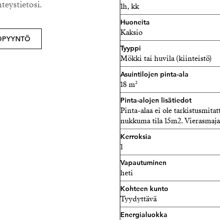
hteystietosi.
1h, kk
Tuukka Hakkarainen
Ylempi Kiinteistönvälittä
Huoneita
Kaksio
Strand Properties Brand P
OPYYNTÖ
040 174 3010 – tuukka.hak
Tyyppi
Mökki tai huvila (kiinteistö)
Asuintilojen pinta-ala
18 m²
Pinta-alojen lisätiedot
Pinta-alaa ei ole tarkistusmit
nukkuma tila 15m2. Vierasmaja
Kerroksia
1
Vapautuminen
heti
Kohteen kunto
Tyydyttävä
Energialuokka