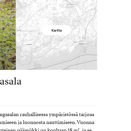
Kartta
asala
gasalan rauhallisessa ympäristössä tarjoaa
tumiseen ja luonnosta nauttimiseen. Vuonna
nteinen päämökki on kooltaan 18 m², ja se