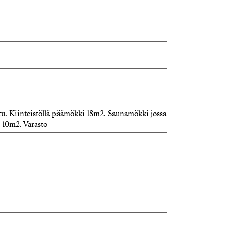
jä, YKV LKV
artner
karainen@strand.fi
attu. Kiinteistöllä päämökki 18m2. Saunamökki jossa
 10m2. Varasto