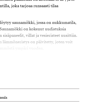
tilla, joka tarjoaa runsaasti tilaa
ä löytyy saunamökki, jossa on nukkumatila,
o. Saunamökki on kokenut uudistuksia
sisäpaneelit, villat ja vesieristeet uusittiin.
n lämmöneristys on päivitetty, joten voit
lämmöstä ympäri vuoden.
nollisella ilmanvaihdolla varustettu mökki
mukavuudet, ja keittiö on varusteltu
ue tunnetaan kauniista luonnostaan ja
eat puitteet ulkoiluun ja retkeilyyn.
 oma rauhan tyyssija luonnon keskeltä –
paikka perheelle viettää vapaa-aikaa ja
asala
stoja.