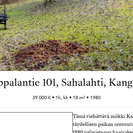
palantie 101, Sahalahti, Kang
39 000 € • 1h, kk • 18 m² • 1980
Tämä viehättävä mökki Kan
täydellisen paikan rentou
1980 valmistunut hirsirake