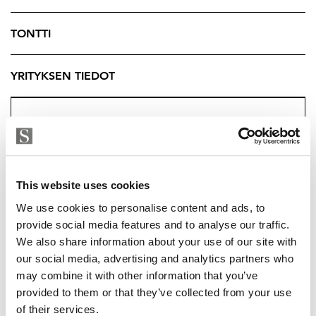
luonnon keskeltä – tämä mökki on täydellinen paikka
perheelle viettää vapaa-aikaa ja luoda unohtumattomia
TONTTI
muistoja.
YRITYKSEN TIEDOT
Tuukka Hakkarainen
Ylempi Kiinteistönvälittäjä, YKV LKV
Strand Properties Brand Partner
040 174 3010 – tuukka.hakkarainen@strand.fi
This website uses cookies
We use cookies to personalise content and ads, to
provide social media features and to analyse our traffic.
We also share information about your use of our site with
our social media, advertising and analytics partners who
may combine it with other information that you’ve
TUUKKA HAKKARAINEN
provided to them or that they’ve collected from your use
of their services.
tuukka.hakkarainen@strand.fi