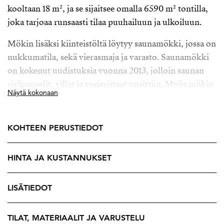
kooltaan 18 m², ja se sijaitsee omalla 6590 m² tontilla,
joka tarjoaa runsaasti tilaa puuhailuun ja ulkoiluun.
Mökin lisäksi kiinteistöltä löytyy saunamökki, jossa on
nukkumatila, sekä vierasmaja ja varasto. Saunamökki
on kokenut uudistuksia vuonna 2013, jolloin saunan
sisäpaneelit, villat ja vesieristeet uusittiin. Myös mökin
Näytä kokonaan
katto ja lattian lämmöneristys on päivitetty, joten voit
nauttia mukavuudesta ja lämmöstä ympäri vuoden.
KOHTEEN PERUSTIEDOT
Sähkölämmityksellä ja luonnollisella ilmanvaihdolla
varustettu mökki tarjoaa kaikki tarvittavat
HINTA JA KUSTANNUKSET
mukavuudet, ja keittiö on varusteltu jääkaapilla.
Kangasalan alue tunnetaan kauniista luonnostaan ja
metsistä, jotka tarjoavat upeat puitteet ulkoiluun ja
LISÄTIEDOT
retkeilyyn.
TILAT, MATERIAALIT JA VARUSTELU
Tartu tilaisuuteen hankkia oma rauhan tyyssija