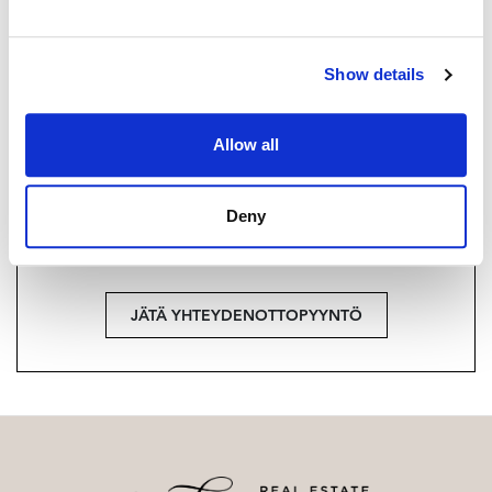
+358 40 174 3010
Strand Properties Brand Partner,
Show details
Ylempi kiinteistönvälittäjä YKV, LKV
Tuukka Hakkarainen LKV | 3324650-9
Allow all
Haluatko lisätietoja?
Deny
Ota yhteyttä, tai jätä yhteystietosi.
JÄTÄ YHTEYDENOTTOPYYNTÖ