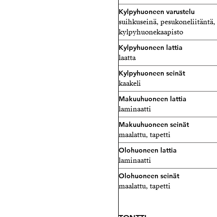
Kylpyhuoneen varustelu
suihkuseinä, pesukoneliitäntä, 
kylpyhuonekaapisto
Kylpyhuoneen lattia
laatta
Kylpyhuoneen seinät
kaakeli
Makuuhuoneen lattia
laminaatti
Makuuhuoneen seinät
maalattu, tapetti
Olohuoneen lattia
laminaatti
Olohuoneen seinät
maalattu, tapetti