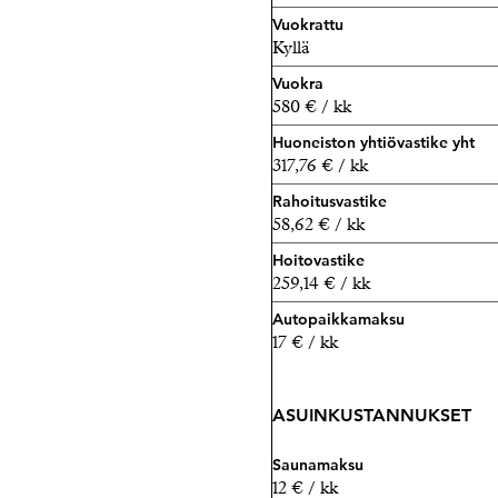
Vuokrattu
Kyllä
Vuokra
580 € / kk
Huoneiston yhtiövastike yht
317,76 € / kk
Rahoitusvastike
58,62 € / kk
Hoitovastike
259,14 € / kk
Autopaikkamaksu
17 € / kk
ASUINKUSTANNUKSET
Saunamaksu
12 € / kk