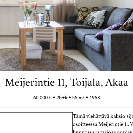
Meijerintie 11, Toijala, Akaa
60 000 € • 2h+
k • 55 m² • 1958
Tämä viehättävä kaksio sij
osoitteessa Meijerintie 11
kunnossa ja tarjoaa mukava