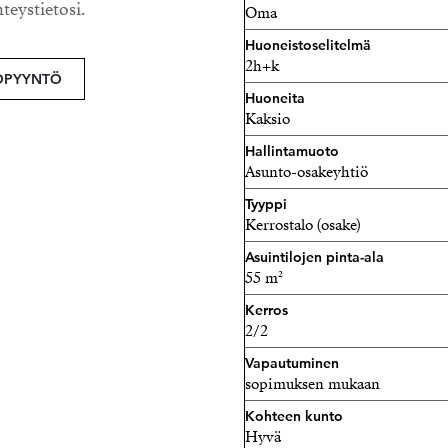
hteystietosi.
Oma
vuokrasopimuksella. Vuok
Huoneistoselitelmä
2h+k
OPYYNTÖ
Huoneita
Kaksio
Hallintamuoto
Asunto-osakeyhtiö
Tyyppi
Kerrostalo (osake)
Asuintilojen pinta-ala
55 m²
Kerros
2/2
Vapautuminen
sopimuksen mukaan
Kohteen kunto
Hyvä