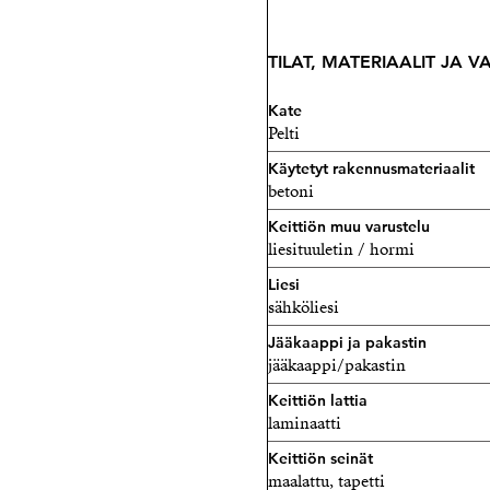
TILAT, MATERIAALIT JA 
Kate
Pelti
Käytetyt rakennusmateriaalit
betoni
Keittiön muu varustelu
liesituuletin / hormi
Liesi
sähköliesi
Jääkaappi ja pakastin
jääkaappi/pakastin
Keittiön lattia
laminaatti
Keittiön seinät
maalattu, tapetti