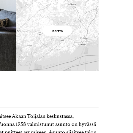
Kartta
aitsee Akaan Toijalan keskustassa,
. Vuonna 1958 valmistunut asunto on hyvässä
t puitteet asumiseen. Asunto sijaitsee talon