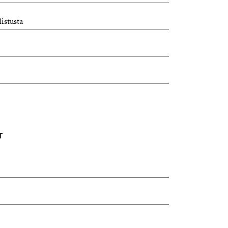
istusta
T