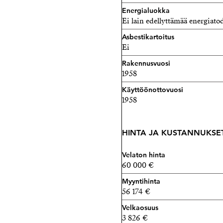
Energialuokka
Ei lain edellyttämää energiatod
Asbestikartoitus
Ei
Rakennusvuosi
1958
Käyttöönottovuosi
1958
HINTA JA KUSTANNUKSE
Velaton hinta
60 000 €
Myyntihinta
56 174 €
Velkaosuus
3 826 €