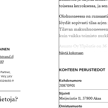
toisessa kerroksessa, ja sen
Olohuoneessa on runsaasti 
löydät sopivasti tilaa arje
Tilavan makuuhuoneeseen s
kuin vaikka toimisto nur
Asunto Oy Ylpöntie on 36 
AINEN
omatonttinen, ja taloyhti
Näytä kokonaan
trand.fi
juuri valmistunut ikkunare
10
runsaasti.
KOHTEEN PERUSTIEDOT
Partner,
Toijalan keskustan tuntumas
ä YKV, LKV
Kohdenumero
 3324650-9
parhain. Muutaman minuut
20870901
keskustan palvelut, eikä 
Sijainti
minuutin kävelymatka.
ietoja?
Meijerintie 11, 37800 Akaa
Asunto myydään vuokrattun
Omistusmuoto