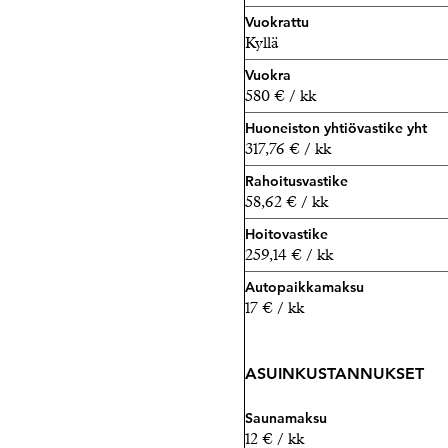
Vuokrattu
Kyllä
Vuokra
580 € / kk
Huoneiston yhtiövastike yht
317,76 € / kk
Rahoitusvastike
58,62 € / kk
Hoitovastike
259,14 € / kk
Autopaikkamaksu
17 € / kk
ASUINKUSTANNUKSET
Saunamaksu
12 € / kk