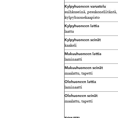
Kylpyhuoneen varustelu
suihkuseinä, pesukoneliitäntä, 
kylpyhuonekaapisto
Kylpyhuoneen lattia
laatta
Kylpyhuoneen seinät
kaakeli
Makuuhuoneen lattia
laminaatti
Makuuhuoneen seinät
maalattu, tapetti
Olohuoneen lattia
laminaatti
Olohuoneen seinät
maalattu, tapetti