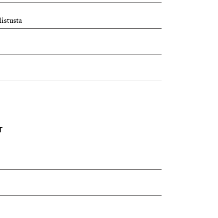
istusta
T