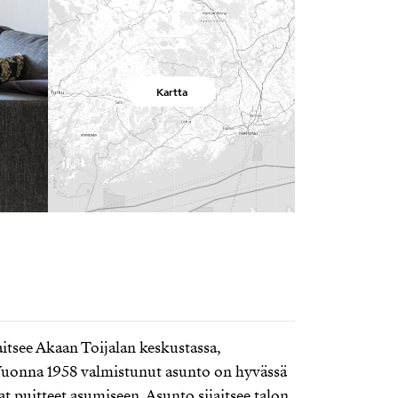
Kartta
aitsee Akaan Toijalan keskustassa,
. Vuonna 1958 valmistunut asunto on hyvässä
t puitteet asumiseen. Asunto sijaitsee talon