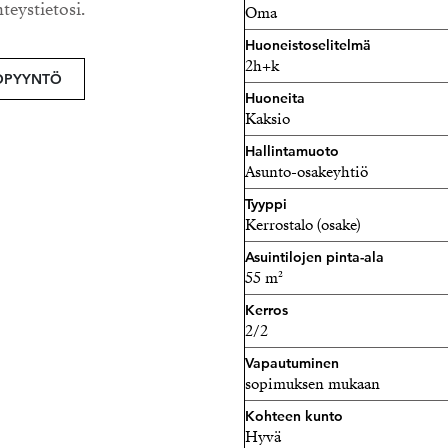
hteystietosi.
Oma
vuokrasopimuksella. Vuok
Huoneistoselitelmä
2h+k
OPYYNTÖ
Huoneita
Kaksio
Hallintamuoto
Asunto-osakeyhtiö
Tyyppi
Kerrostalo (osake)
Asuintilojen pinta-ala
55 m²
Kerros
2/2
Vapautuminen
sopimuksen mukaan
Kohteen kunto
Hyvä