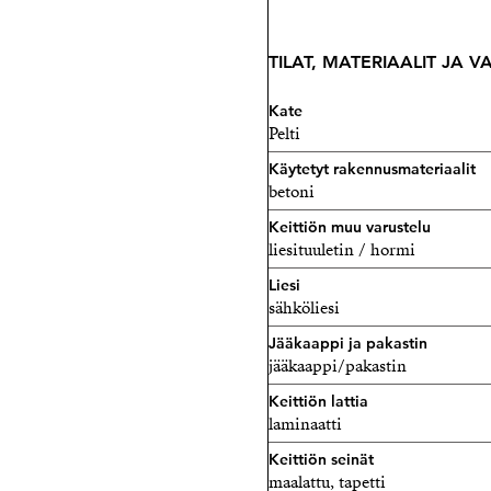
TILAT, MATERIAALIT JA 
Kate
Pelti
Käytetyt rakennusmateriaalit
betoni
Keittiön muu varustelu
liesituuletin / hormi
Liesi
sähköliesi
Jääkaappi ja pakastin
jääkaappi/pakastin
Keittiön lattia
laminaatti
Keittiön seinät
maalattu, tapetti