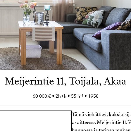
Meijerintie 11, Toijala, Akaa
60 000 € • 2h+
k • 55 m² • 1958
Tämä viehättävä kaksio sij
osoitteessa Meijerintie 11
kunnossa ja tarjoaa mukava