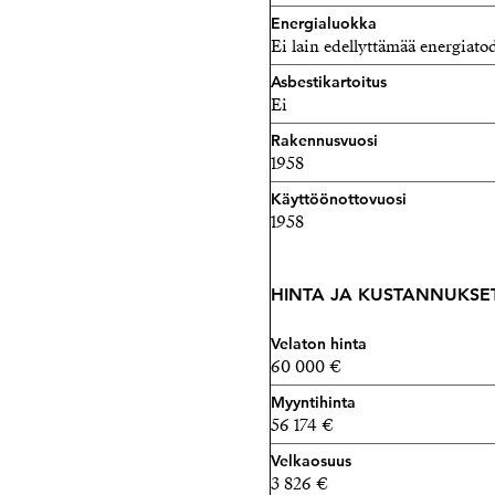
Energialuokka
Ei lain edellyttämää energiatod
Asbestikartoitus
Ei
Rakennusvuosi
1958
Käyttöönottovuosi
1958
HINTA JA KUSTANNUKSE
Velaton hinta
60 000 €
Myyntihinta
56 174 €
Velkaosuus
3 826 €