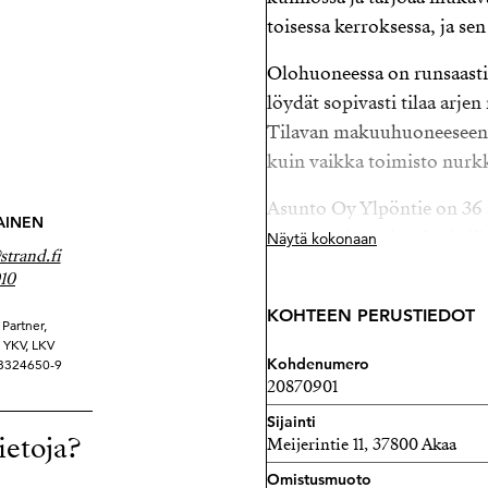
toisessa kerroksessa, ja sen
Olohuoneessa on runsaasti 
löydät sopivasti tilaa arje
Tilavan makuuhuoneeseen s
kuin vaikka toimisto nur
Asunto Oy Ylpöntie on 36 
AINEN
omatonttinen, ja taloyhti
Näytä kokonaan
trand.fi
juuri valmistunut ikkunare
10
runsaasti.
KOHTEEN PERUSTIEDOT
Partner,
Toijalan keskustan tuntumas
ä YKV, LKV
Kohdenumero
 3324650-9
parhain. Muutaman minuut
20870901
keskustan palvelut, eikä 
Sijainti
minuutin kävelymatka.
ietoja?
Meijerintie 11, 37800 Akaa
Asunto myydään vuokrattun
Omistusmuoto