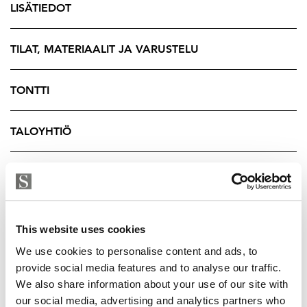
monipuolisia mahdollisuuksia. Mahdollista ostaa
LISÄTIEDOT
erillisinä osakkeina myytävät autohallipaikka
sähköauton latauspistokkeella varustettna ja erillinen
TILAT, MATERIAALIT JA VARUSTELU
varastohuone.
Varaa oma esittelysi ja tule ihastumaan!
TONTTI
ARNE HYVÄRINEN | 040 354 4884 | arne@strand.fi
TALOYHTIÖ
YRITYKSEN TIEDOT
This website uses cookies
We use cookies to personalise content and ads, to
provide social media features and to analyse our traffic.
We also share information about your use of our site with
our social media, advertising and analytics partners who