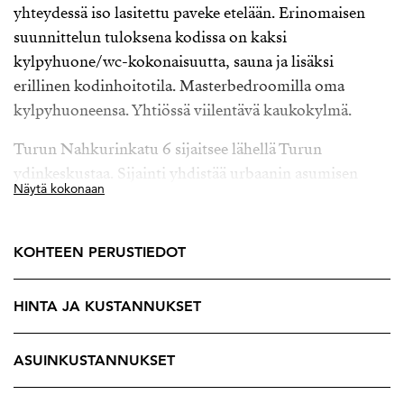
yhteydessä iso lasitettu paveke etelään. Erinomaisen
suunnittelun tuloksena kodissa on kaksi
kylpyhuone/wc-kokonaisuutta, sauna ja lisäksi
erillinen kodinhoitotila. Masterbedroomilla oma
kylpyhuoneensa. Yhtiössä viilentävä kaukokylmä.
Turun Nahkurinkatu 6 sijaitsee lähellä Turun
ydinkeskustaa. Sijainti yhdistää urbaanin asumisen
Näytä kokonaan
helppouden ja nopean liikkumisen ympäröiviin
palveluihin. Läheltä löytyvät niin
päivittäistavarakaupat, koulut, päiväkodit kuin
KOHTEEN PERUSTIEDOT
monipuoliset vapaa-ajan mahdollisuudetkin, ja
keskustan kattava ravintola- ja kulttuuritarjonta on
HINTA JA KUSTANNUKSET
vain lyhyen matkan päässä, Kauppatorille n. 600 m.
Tämä koti on erinomainen valinta niille, jotka
ASUINKUSTANNUKSET
arvostavat sujuvaa arkea ja Turun keskustan