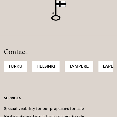
Contact
TURKU
HELSINKI
TAMPERE
LAPLA
SERVICES
Special visibility for our properties for sale
Real estate marketing from concept to sale