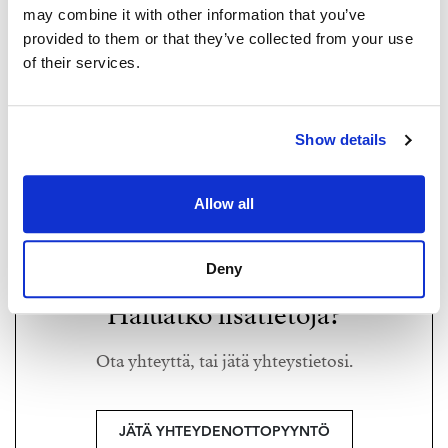
may combine it with other information that you’ve
provided to them or that they’ve collected from your use
of their services.
ARNE HYVÄRINEN
arne@strand.fi
Show details
+358 40 354 4884
Allow all
Strand Properties Brand Partner,
Kiinteistönvälittäjä LKV
Aarne Hyvärinen LKV Oy | 3466503-5
Deny
Haluatko lisätietoja?
Ota yhteyttä, tai jätä yhteystietosi.
JÄTÄ YHTEYDENOTTOPYYNTÖ