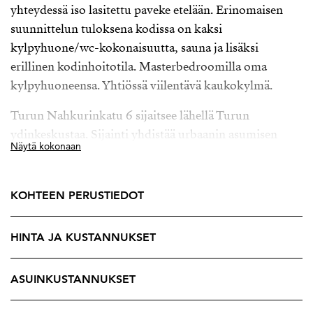
yhteydessä iso lasitettu paveke etelään. Erinomaisen
suunnittelun tuloksena kodissa on kaksi
kylpyhuone/wc-kokonaisuutta, sauna ja lisäksi
erillinen kodinhoitotila. Masterbedroomilla oma
kylpyhuoneensa. Yhtiössä viilentävä kaukokylmä.
Turun Nahkurinkatu 6 sijaitsee lähellä Turun
ydinkeskustaa. Sijainti yhdistää urbaanin asumisen
Näytä kokonaan
helppouden ja nopean liikkumisen ympäröiviin
palveluihin. Läheltä löytyvät niin
päivittäistavarakaupat, koulut, päiväkodit kuin
KOHTEEN PERUSTIEDOT
monipuoliset vapaa-ajan mahdollisuudetkin, ja
keskustan kattava ravintola- ja kulttuuritarjonta on
HINTA JA KUSTANNUKSET
vain lyhyen matkan päässä, Kauppatorille n. 600 m.
Tämä koti on erinomainen valinta niille, jotka
ASUINKUSTANNUKSET
arvostavat sujuvaa arkea ja Turun keskustan