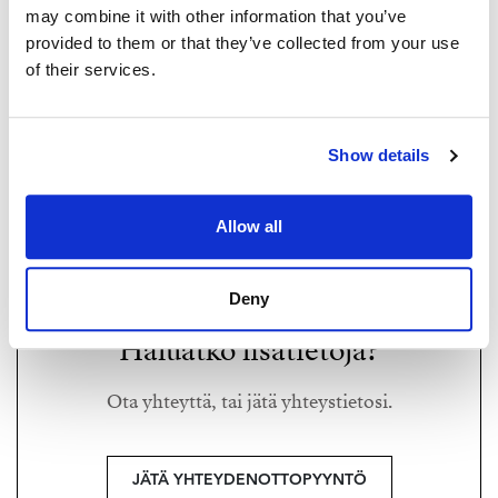
may combine it with other information that you’ve
provided to them or that they’ve collected from your use
of their services.
ARNE HYVÄRINEN
arne@strand.fi
Show details
+358 40 354 4884
Allow all
Strand Properties Brand Partner,
Kiinteistönvälittäjä LKV
Aarne Hyvärinen LKV Oy | 3466503-5
Deny
Haluatko lisätietoja?
Ota yhteyttä, tai jätä yhteystietosi.
JÄTÄ YHTEYDENOTTOPYYNTÖ