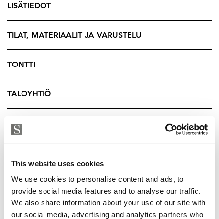
monipuolisia mahdollisuuksia. Mahdollista ostaa
LISÄTIEDOT
erillisinä osakkeina myytävät autohallipaikka
sähköauton latauspistokkeella varustettna ja erillinen
TILAT, MATERIAALIT JA VARUSTELU
varastohuone.
Varaa oma esittelysi ja tule ihastumaan!
TONTTI
ARNE HYVÄRINEN | 040 354 4884 | arne@strand.fi
TALOYHTIÖ
YRITYKSEN TIEDOT
This website uses cookies
We use cookies to personalise content and ads, to
provide social media features and to analyse our traffic.
We also share information about your use of our site with
our social media, advertising and analytics partners who