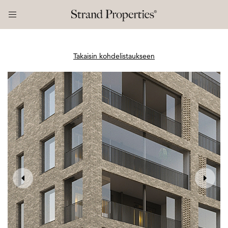
Takaisin kohdelistaukseen