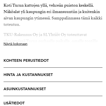
Koti Turun kattojen yllä, vehreän puiston keskellä.
Näköalat yli kaupungin eri ilmansuuntiin ja kuitenkin
aivan kaupungin ytimessä. Samppalinnassa tämä kaikki
toteutuu.
TKU-Rakennus Oy ja SL Yhtiöt Oy toteuttavat
yhteistyössä Turun parhaalle paikalle, omalle tontille
Näytä kokonaan
Samppalinnan kukkulan päälle ainutlaatuisen,
skandinaavisen asuinalueen, jonka on suunnitellut
arkkitehti Pekka Mäki Sigge Arkkitehdit Oy:stä.
KOHTEEN PERUSTIEDOT
Moderni ja ajaton asuinkortteli koostuu viidestä
HINTA JA KUSTANNUKSET
uudesta pistetalosta, Neitsytpolun puoleisten
kerrostalojen väliin rakennettavista kaksikerroksisista
ASUINKUSTANNUKSET
townhouse -asunnoista sekä kahdesta säilytettävästä
rakennuksesta. Kortteliin kuljetaan Luostarinkadun
päässä olevan rakennuksen alta sen toimiessa
LISÄTIEDOT