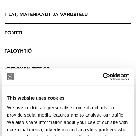
sisääntuloporttina alueelle.
TILAT, MATERIAALIT JA VARUSTELU
Ensimmäisenä alueelle valmistui maaliskuussa 2024 As
Oy Samppalinnan Gustav ja marraskuussa 2024
valmistui As Oy Samppalinnan Carin. Nyt myytävä
TONTTI
asunto on joulukuussa 2025 valmistuvassa As Oy
Idassa. Tämän hulppean asumisen luksusta tarjoavan
TALOYHTIÖ
kodin yhteydessä on mahdollisuus ostaa erillinen
varasto-osake ja autohallipaikka.
YRITYKSEN TIEDOT
Samppalinna sijaitsee Turun parhaalla paikalla
kävelymatkan päässä ydinkeskustasta. Sen välittömässä
läheisyydessä ovat Urheilupuisto,
This website uses cookies
Samppalinnanpuisto, Samppalinnan maauimala,
We use cookies to personalise content and ads, to
Aurajoki, Turun kaupunginteatteri, Wäinö Aaltosen
provide social media features and to analyse our traffic.
museo sekä koulut ja päiväkodit.
We also share information about your use of our site with
our social media, advertising and analytics partners who
Sepänkadun kortteli on yksi Turun arvokkaimmista ja