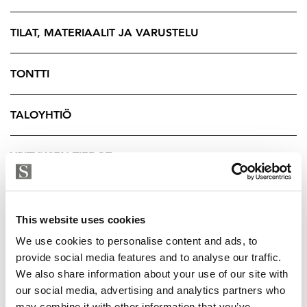
sisääntuloporttina alueelle.
TILAT, MATERIAALIT JA VARUSTELU
Ensimmäisenä alueelle valmistui maaliskuussa 2024 As
Oy Samppalinnan Gustav ja marraskuussa 2024
valmistui As Oy Samppalinnan Carin. Nyt myytävä
TONTTI
asunto on joulukuussa 2025 valmistuvassa As Oy
Idassa. Tämän hulppean asumisen luksusta tarjoavan
TALOYHTIÖ
kodin yhteydessä on mahdollisuus ostaa erillinen
varasto-osake ja autohallipaikka.
YRITYKSEN TIEDOT
Samppalinna sijaitsee Turun parhaalla paikalla
kävelymatkan päässä ydinkeskustasta. Sen välittömässä
läheisyydessä ovat Urheilupuisto,
This website uses cookies
Samppalinnanpuisto, Samppalinnan maauimala,
We use cookies to personalise content and ads, to
Aurajoki, Turun kaupunginteatteri, Wäinö Aaltosen
provide social media features and to analyse our traffic.
museo sekä koulut ja päiväkodit.
We also share information about your use of our site with
our social media, advertising and analytics partners who
Sepänkadun kortteli on yksi Turun arvokkaimmista ja
may combine it with other information that you’ve