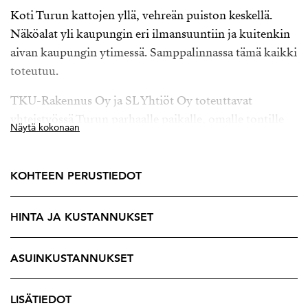
Koti Turun kattojen yllä, vehreän puiston keskellä.
Näköalat yli kaupungin eri ilmansuuntiin ja kuitenkin
aivan kaupungin ytimessä. Samppalinnassa tämä kaikki
toteutuu.
TKU-Rakennus Oy ja SL Yhtiöt Oy toteuttavat
yhteistyössä Turun parhaalle paikalle, omalle tontille
Näytä kokonaan
Samppalinnan kukkulan päälle ainutlaatuisen,
skandinaavisen asuinalueen, jonka on suunnitellut
arkkitehti Pekka Mäki Sigge Arkkitehdit Oy:stä.
KOHTEEN PERUSTIEDOT
Moderni ja ajaton asuinkortteli koostuu viidestä
HINTA JA KUSTANNUKSET
uudesta pistetalosta, Neitsytpolun puoleisten
kerrostalojen väliin rakennettavista kaksikerroksisista
ASUINKUSTANNUKSET
townhouse -asunnoista sekä kahdesta säilytettävästä
rakennuksesta. Kortteliin kuljetaan Luostarinkadun
päässä olevan rakennuksen alta sen toimiessa
LISÄTIEDOT