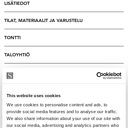
LISÄTIEDOT
uusitaan. Tulevalla omistajalla on näin ollen
erinomainen mahdollisuus vaikuttaa märkätilojen
materiaaleihin ja toteutukseen – harvinainen tilaisuus
TILAT, MATERIAALIT JA VARUSTELU
suunnitella niistä juuri omiin tarpeisiin sopivat.
Asunnon pohjaratkaisu mahdollistaa monenlaiset
TONTTI
sisustus- ja tilaratkaisut ja muuntelumahdollisuuksia
löytyy moneen tarpeeseen.
TALOYHTIÖ
Vuonna 1928 valmistunut, omalla tontilla sijaitsevasta
taloyhtiöstä löytyy mm. hissit, sauna, pesutupa sekä
YRITYKSEN TIEDOT
varastotilat. Sijainti Taka-Töölössä on erinomainen:
alueen palvelut, kahvilat, ravintolat, puistot ovat
kaikki kävelyetäisyydellä. Lisäksi liikenneyhteydet
This website uses cookies
keskustaan ja muualle kaupunkiin ovat sujuvat.
We use cookies to personalise content and ads, to
provide social media features and to analyse our traffic.
Tämä koti tarjoaa tilaa ja aitoa Töölöläistä tunnelmaa.
We also share information about your use of our site with
our social media, advertising and analytics partners who
Tervetuloa tutustumaan!