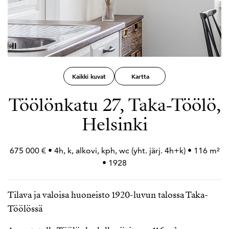
Kaikki kuvat
Kartta
Töölönkatu 27, Taka-Töölö,
Helsinki
675 000 € • 4h, k, alkovi, kph, wc (yht. järj. 4h+
k) • 116 m²
• 1928
Tilava ja valoisa huoneisto 1920-luvun talossa Taka-
Töölössä