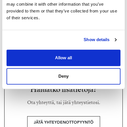
may combine it with other information that you’ve
Myynti ja lisätiedot:
provided to them or that they’ve collected from your use
of their services.
Saija Hakola-Tikanoja, LKV
0400 468300 / saija@strand.fi
SAIJA HAKOLA-TIKANOJA
saija@strand.fi
Show details
+358 400 468 300
Allow all
Strand Properties,
Kiinteistönvälittäjä LKV, LVV, KED
Deny
Haluatko lisätietoja?
Ota yhteyttä, tai jätä yhteystietosi.
JÄTÄ YHTEYDENOTTOPYYNTÖ