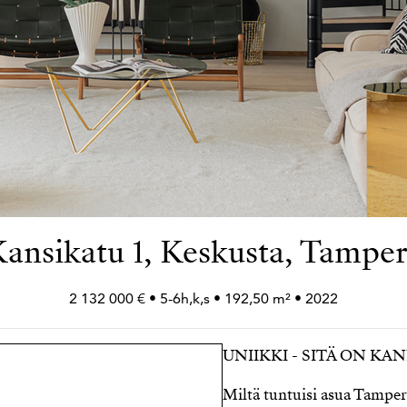
ansikatu 1, Keskusta, Tampe
2 132 000 € • 5-6h,k,s • 192,50 m² • 2022
UNIIKKI - SITÄ ON KA
Miltä tuntuisi asua Tamp