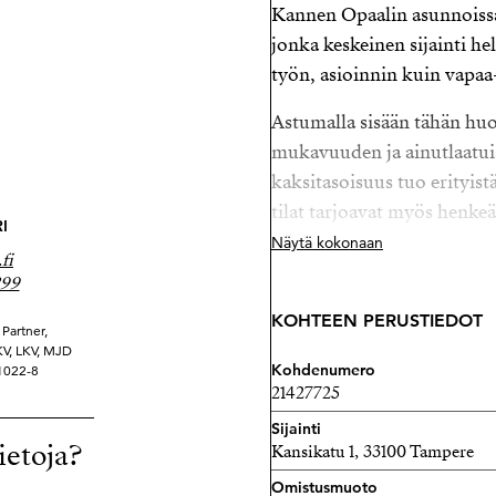
Kannen Opaalin asunnoissa 
jonka keskeinen sijainti he
työn, asioinnin kuin vapa
Astumalla sisään tähän h
mukavuuden ja ainutlaatu
kaksitasoisuus tuo erityistä
tilat tarjoavat myös henk
I
eri suuntaan.
Näytä kokonaan
fi
299
Kaksitasoinen pohjaratkais
jonka koko seinän mitalla 
KOHTEEN PERUSTIEDOT
Partner,
luonnonvaloa. Olohuone ja
YKV, LKV, MJD
Kohdenumero
21022-8
kokonaisuuden.
21427725
Keittiö on tiloiltaan ja ma
Sijainti
asunnon tyyliin. Kaikki tarv
ietoja?
Kansikatu 1, 33100 Tampere
Koko huoneiston persoonall
Omistusmuoto