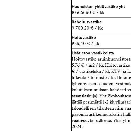
040 589 7299 - maarit@str
Huoneiston yhtiövastike yht
10 626,60 € / kk
Rahoitusvastike
9 700,20 € / kk
Hoitovastike
926,40 € / kk
Lisätietoa vastikkeista
Hoitovastike asuinhuoneistost
5,76 € / m2 / kk Hoitovastike
€ / vastikeluku / kk KTV- ja L
liiketila / toimisto / kk Ilmoit
lyhennyksen osuuden. Vesimak
kulutuksen mukaan kahdesti vuo
tasauslaskuja). Yhtiökokouksess
jättää perimättä 1-2 kk ylimää
taloudellisen tilanteen niin vaat
pääomavastikemuutoksiin hallit
vaatiessa tai salliessa. Yksi y
2024.