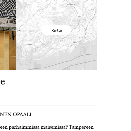
Kartta
re
NNEN OPAALI
ereen parhaimmissa maisemissa? Tampereen