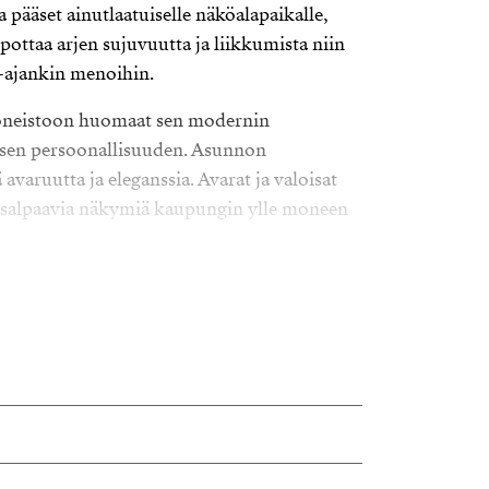
pääset ainutlaatuiselle näköalapaikalle,
lpottaa arjen sujuvuutta ja liikkumista niin
a-ajankin menoihin.
uoneistoon huomaat sen modernin
isen persoonallisuuden. Asunnon
 avaruutta ja eleganssia. Avarat ja valoisat
eäsalpaavia näkymiä kaupungin ylle moneen
u on Alakerrassa sijaitsee avara olohuone,
olevat ikkunat tuovat mukavasti
 keittiö yhdessä muodostavat viihtyisän
teriaaleiltaan suunniteltu palvelemaan city-
ittavat materiaalit ja hyvät laskutilat ovat
inen sisustus on suunniteltu huolellisesti,