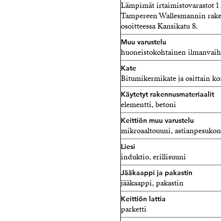
Lämpimät irtaimistovarastot 1 
Tampereen Wallesmannin raken
osoitteessa Kansikatu 8.
Muu varustelu
huoneistokohtainen ilmanvaih
Kate
Bitumikermikate ja osittain k
Käytetyt rakennusmateriaalit
elementti, betoni
Keittiön muu varustelu
mikroaaltouuni, astianpesukone
Liesi
induktio, erillisuuni
Jääkaappi ja pakastin
jääkaappi, pakastin
Keittiön lattia
parketti