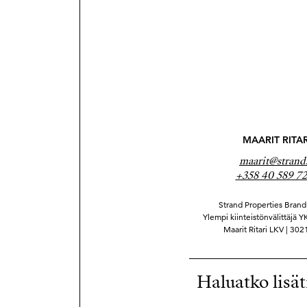
MAARIT RITAR
maarit@strand.
+358 40 589 7
Strand Properties Brand 
Ylempi kiinteistönvälittäjä 
Maarit Ritari LKV | 30
Haluatko lisät