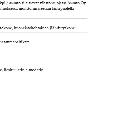
kpl / asunto sijaitsevat väestönsuojassa Asunto Oy
nuksessa monitoimiareenan länsipuolella
tokone, huoneistokohtainen jäähdytyskone
onesaumapeltikate
, liesituuletin / suodatin