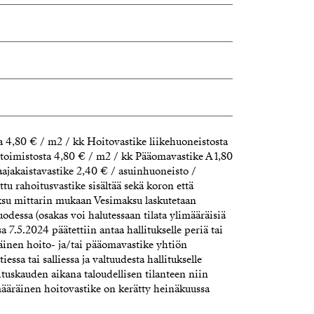
and.fi
a 4,80 € / m2 / kk Hoitovastike liikehuoneistosta
 toimistosta 4,80 € / m2 / kk Pääomavastike A 1,80
aajakaistavastike 2,40 € / asuinhuoneisto /
ettu rahoitusvastike sisältää sekä koron että
su mittarin mukaan Vesimaksu laskutetaan
dessa (osakas voi halutessaan tilata ylimääräisiä
a 7.5.2024 päätettiin antaa hallitukselle periä tai
räinen hoito- ja/tai pääomavastike yhtiön
iessa tai salliessa ja valtuudesta hallitukselle
uskauden aikana taloudellisen tilanteen niin
limääräinen hoitovastike on kerätty heinäkuussa