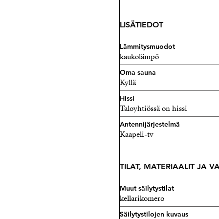
LISÄTIEDOT
Lämmitysmuodot
kaukolämpö
Oma sauna
Kyllä
Hissi
Taloyhtiössä on hissi
Antennijärjestelmä
Kaapeli-tv
TILAT, MATERIAALIT JA 
Muut säilytystilat
kellarikomero
Säilytystilojen kuvaus