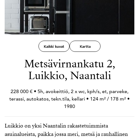
Kaikki kuvat
Kartta
Metsävirnankatu 2,
Luikkio, Naantali
228 000 € • 5h, avokeittiö, 2 x wc, kph/s, et, parveke,
terassi, autokatos, tekn.tila, kellari • 124 m² / 178 m² •
1980
Luikkio on yksi Naantalin rakastetuimmista
asuinalueista, paikka jossa meri, metsä ja rauhallinen