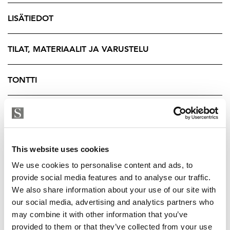
Olohuoneessa on tilaa hengittää. Reilunkokoinen
huone sallii myös suuremmat kalusteet, ja varaava
LISÄTIEDOT
takka tuo lämpöä ja tunnelmaa niin talvi iltoihin kuin
syksyn hämäriin. Olohuoneesta on käynti viihtyisälle
TILAT, MATERIAALIT JA VARUSTELU
parvekkeelle, jossa on ihana istahtaa aamukahville.
Kylpyhuone on poikkeuksellisen tilava ja vaalea.
TONTTI
Tumma tehosteseinä suihkunurkkauksessa tuo tilaan
luonnetta, ja kokonaisuus tarjoaa runsaasti tilaa myös
TALOYHTIÖ
kodinhoidolle. Puukiukaallinen sauna kruunaa
rentoutumisen. Tummasävyinen tunnelma, pehmeät
YRITYKSEN TIEDOT
löylyt ja pieni ikkuna luovat hetkiä, joihin tekee mieli
This website uses cookies
palata yhä uudelleen.
We use cookies to personalise content and ads, to
provide social media features and to analyse our traffic.
Masterbedroom eli kodin päämakuuhuone sijaitsee
We also share information about your use of our site with
omassa rauhallisessa siivessään ja tuntuu kuin omalta
our social media, advertising and analytics partners who
pieneltä ylelliseltä hotellihuoneelta. Valo tulvii sisään
may combine it with other information that you’ve
kahdesta ilmansuunnasta, koko seinän mittaiset
provided to them or that they’ve collected from your use