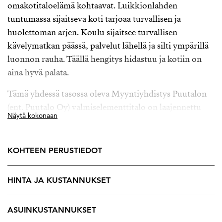
omakotitaloelämä kohtaavat. Luikkionlahden
tuntumassa sijaitseva koti tarjoaa turvallisen ja
huolettoman arjen. Koulu sijaitsee turvallisen
kävelymatkan päässä, palvelut lähellä ja silti ympärillä
luonnon rauha. Täällä hengitys hidastuu ja kotiin on
aina hyvä palata.
Tämä yhdessä tasossa oleva Myyntiyhdistys Puutalon
(ent. Puutalo Oy) valmiselementtitalo on laajennettu
Näytä kokonaan
vuonna 1998 ja tarjoaa väljät ja toimivat tilat elämää
varten. Kodin sydän on näyttävä musta avokeittiö,
jossa runsaat kaapistot, reilut laskutilat ja kutsuva
KOHTEEN PERUSTIEDOT
saareke kokoavat perheen ja ystävät yhteen. Keittiö,
ruokailutila ja olohuone muodostavat avaran ja
HINTA JA KUSTANNUKSET
viihtyisän kokonaisuuden, jossa arki rullaa luontevasti
ja yhdessäolo tuntuu aidolta.
ASUINKUSTANNUKSET