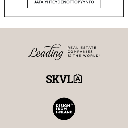
JÄTÄ YHTEYDENOTTOPYYNTÖ
Lisätiedot ja esittelyt
Tiina Rundelin
tiina@strand.fi
045 185 888 7