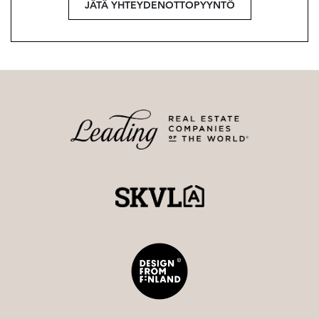
JÄTÄ YHTEYDENOTTOPYYNTÖ
Lisätiedot ja esittelyt
Tiina Rundelin
tiina@strand.fi
045 185 888 7