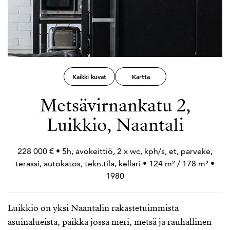
Kaikki kuvat
Kartta
Metsävirnankatu 2,
Luikkio, Naantali
228 000 € • 5h, avokeittiö, 2 x wc, kph/s, et, parveke,
terassi, autokatos, tekn.tila, kellari • 124 m² / 178 m² •
1980
Luikkio on yksi Naantalin rakastetuimmista
asuinalueista, paikka jossa meri, metsä ja rauhallinen