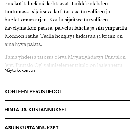
omakotitaloelämä kohtaavat. Luikkionlahden
tuntumassa sijaitseva koti tarjoaa turvallisen ja
huolettoman arjen. Koulu sijaitsee turvallisen
kävelymatkan päässä, palvelut lähellä ja silti ympärillä
luonnon rauha. Täällä hengitys hidastuu ja kotiin on
aina hyvä palata.
Tämä yhdessä tasossa oleva Myyntiyhdistys Puutalon
(ent. Puutalo Oy) valmiselementtitalo on laajennettu
Näytä kokonaan
vuonna 1998 ja tarjoaa väljät ja toimivat tilat elämää
varten. Kodin sydän on näyttävä musta avokeittiö,
jossa runsaat kaapistot, reilut laskutilat ja kutsuva
KOHTEEN PERUSTIEDOT
saareke kokoavat perheen ja ystävät yhteen. Keittiö,
ruokailutila ja olohuone muodostavat avaran ja
HINTA JA KUSTANNUKSET
viihtyisän kokonaisuuden, jossa arki rullaa luontevasti
ja yhdessäolo tuntuu aidolta.
ASUINKUSTANNUKSET